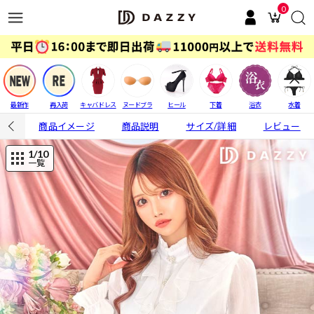
0
最新作
再入荷
キャバドレス
ヌードブラ
ヒール
下着
浴衣
水着
商品イメージ
商品説明
サイズ/詳細
レビュー
1
/10
一覧