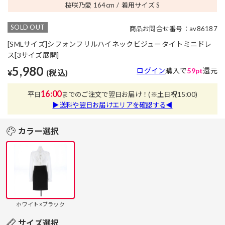
桜咲乃愛 164
cm
着用サイズ S
SOLD OUT
商品お問合せ番号：av86187
[SMLサイズ]シフォンフリルハイネックビジュータイトミニドレ
ス[3サイズ展開]
5,980
ログイン
購入で
59pt
還元
¥
(税込)
16:00
平日
までのご注文で翌日お届け！
(※土日祝15:00)
▶送料や翌日お届けエリアを確認する◀
カラー選択
ホワイト×ブラック
サイズ選択