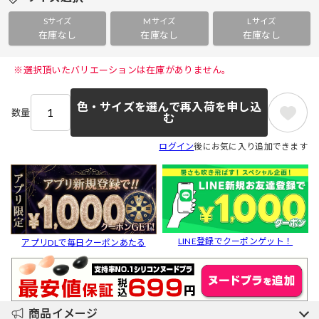
Sサイズ
Mサイズ
Lサイズ
在庫なし
在庫なし
在庫なし
 ※選択頂いたバリエーションは在庫がありません。 
色・サイズを選んで再入荷を申し込
数量
む
ログイン
後にお気に入り追加できます
LINE登録でクーポンゲット！
アプリDLで毎日クーポンあたる
商品イメージ