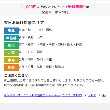
11,000円
送料無料!!
以上(税込)のご注文で
🚚
（配送料一律 690円）
翌日お届け対象エリア
宮城・秋田・山形・福島
東北
新潟・長野・山梨
甲信越
東京・神奈川・埼玉・千葉・茨城・栃木・群馬
関東
富山・石川・福井
北陸
愛知・岐阜・静岡・三重
東海
大阪・京都・滋賀・奈良・和歌山
関西
ご注意ください
※土日祝は15時半迄の購入で当日出荷いたします。対象エリアでも一部地
域や交通事情により翌日お届けできない場合がございます。
キャバドレス・ミニドレス通販のdazzy store(デイジーストア)
ドレス
キャ