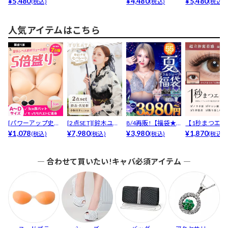
トジップチェック...
¥5,480
ルオフショルパー...
¥4,480
ルツイードビジュ
¥5,480
(税込)
(税込)
(税込)
人気アイテムはこちら
[パワーアップ史上
[2点SET][鈴木ユリ
8/4再販!【福袋★
【1秒まつエク
最強5倍盛りアップ
¥1,078
ア(baby)...
¥7,980
ブラセット3点
¥3,980
リュームタイ
¥1,870
(税込)
(税込)
(税込)
(税込)
も...
入】...
ブ...
― 合わせて買いたい!キャバ必須アイテム ―