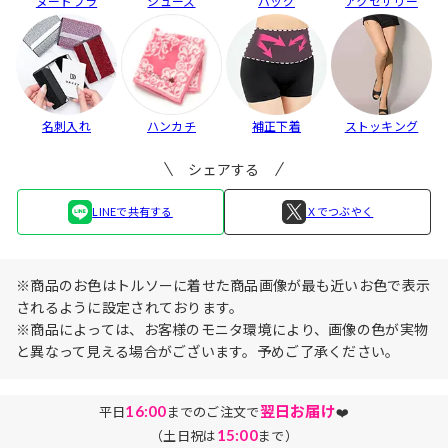
ヌードブラ
シューズ
バッグ
アクセサリー
名刺入れ
ハンカチ
補正下着
ストッキング
シェアする
LINEで共有する
Ｘでつぶやく
※商品のお色はトルソーに着せた商品画像が最も近いお色で表示
されるように設定されております。
※商品によっては、お客様のモニタ環境により、画像の色が実物
と異なって見える場合がございます。予めご了承ください。
16:00
翌日お届け
平日
までのご注文で
❤️
15:00
（土日祝は
まで）