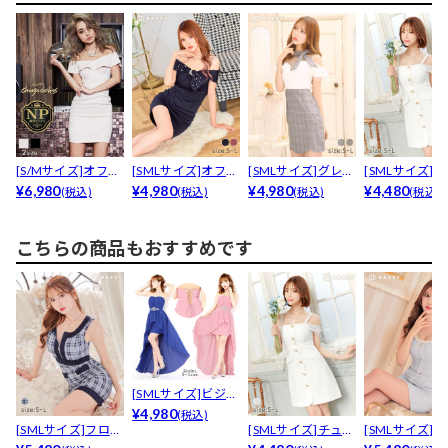
[S/Mサイズ]オフシ
[SMLサイズ]オフシ
[SMLサイズ]グレン
[SMLサイズ]
ョルダータイトミ...
¥6,980
ョルパールビジュ...
¥4,980
チェックネックリ...
¥4,980
ルオフショルパー
¥4,480
(税込)
(税込)
(税込)
(税込)
こちらの商品もおすすめです
[SMLサイズ]ビジュ
ー付きロングテー...
¥4,980
(税込)
[SMLサイズ]フロン
[SMLサイズ]チュー
[SMLサイズ]