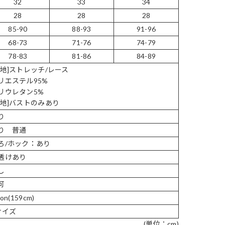
32
33
34
28
28
28
85-90
88-93
91-96
68-73
71-76
74-79
78-83
81-86
84-89
表地]ストレッチ/レース
リエステル95%
リウレタン5%
裏地]バストのみあり
り
り 普通
ろ/ホック：あり
透けあり
し
可
ion(159cm)
サイズ
(単位：cm)