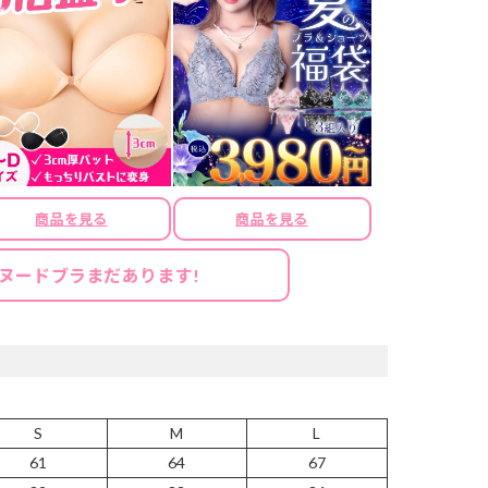
商品を見る
商品を見る
ヌードブラまだあります!
S
M
L
61
64
67