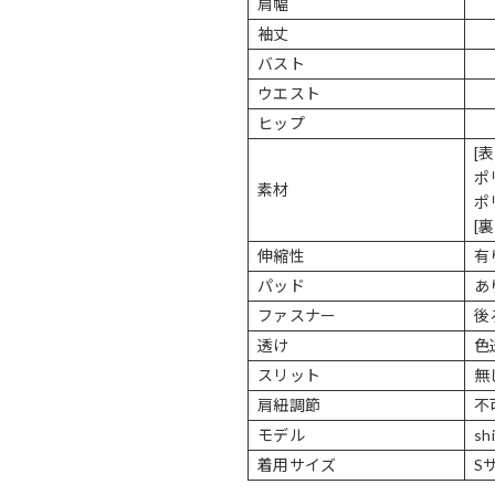
肩幅
袖丈
バスト
ウエスト
ヒップ
[
ポ
素材
ポ
[
伸縮性
有
パッド
あ
ファスナー
後
透け
色
スリット
無
肩紐調節
不
モデル
sh
着用サイズ
S