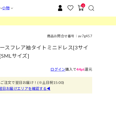
0
小物
商品お問合せ番号：av7g457
ースフレア袖タイトミニドレス[3サイ
SMLサイズ]
ログイン
購入で
44pt
還元
のご注文で翌日お届け！
(※土日祝15:00)
翌日お届けエリアを確認する◀