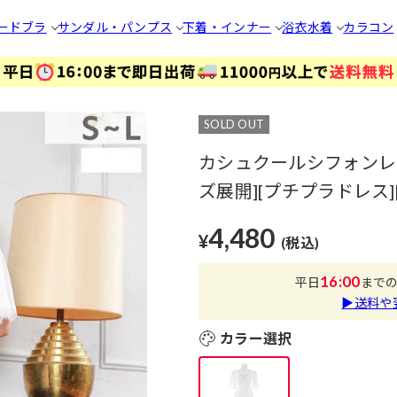
ードブラ
サンダル・パンプス
下着・インナー
浴衣
水着
カラコン
SOLD OUT
カシュクールシフォンレ
ズ展開][プチプラドレス][
4,480
¥
(税込)
16:00
平日
まで
▶送料や
カラー選択