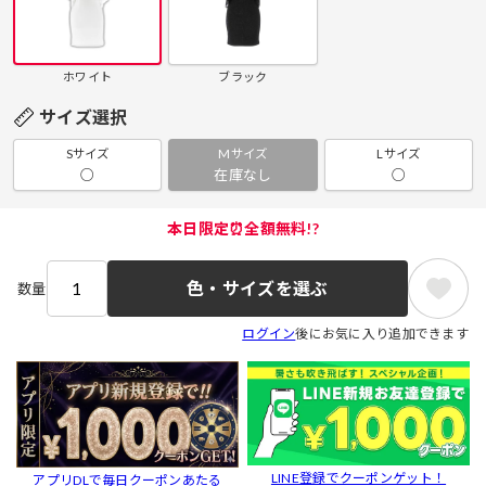
ホワイト
ブラック
サイズ選択
Sサイズ
Mサイズ
Lサイズ
○
在庫なし
○
本日限定⏰全額無料!?
色・サイズを選ぶ
数量
ログイン
後にお気に入り追加できます
LINE登録でクーポンゲット！
アプリDLで毎日クーポンあたる