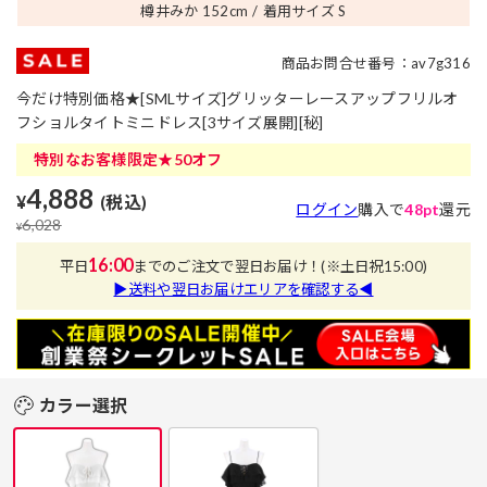
樽井みか 152
cm
着用サイズ S
商品お問合せ番号：av7g316
今だけ特別価格★[SMLサイズ]グリッターレースアップフリルオ
フショルタイトミニドレス[3サイズ展開][秘]
特別なお客様限定★50オフ
4,888
¥
(税込)
ログイン
購入で
48pt
還元
6,028
¥
16:00
平日
までのご注文で翌日お届け！
(※土日祝15:00)
▶送料や翌日お届けエリアを確認する◀
カラー選択