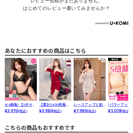
レビュー投稿がまだありません。
はじめてのレビュー書いてみませんか？
あなたにおすすめの商品はこちら
8/4再販!【3点セッ
【累計2400枚販売,
レースアップと肌
[パワーアップ
ト】【三上悠亜着...
¥2,970
LLあり】濃色ワ...
¥3,980
魅せレースがSEXY
¥7,980
最強5倍盛りア
¥1,078
(税込)
(税込)
(税込)
(税込)
デ...
も...
こちらの商品もおすすめです