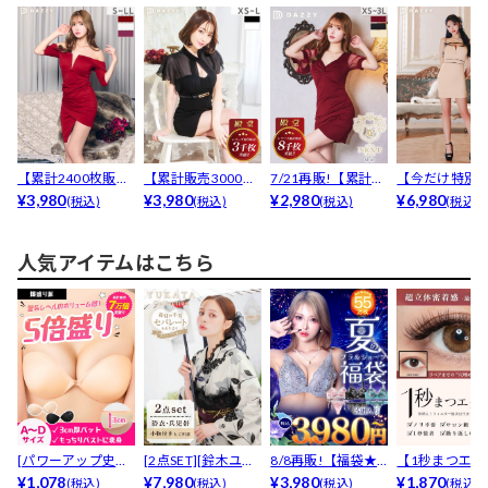
【累計2400枚販売,
【累計販売3000枚
7/21再販!【累計販
【今だけ特別
LLあり】濃色ワ...
¥3,980
以上】「着やせす
¥3,980
売7000枚以上...
¥2,980
格】7/28再販
¥6,980
(税込)
(税込)
(税込)
(税込)
る...
め...
人気アイテムはこちら
[パワーアップ史上
[2点SET][鈴木ユリ
8/8再販!【福袋★
【1秒まつエク
最強5倍盛りアップ
¥1,078
ア(baby)...
¥7,980
ブラセット3点
¥3,980
リュームタイ
¥1,870
(税込)
(税込)
(税込)
(税込)