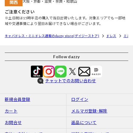
大阪・京都・滋賀・奈良・和歌山
関西
ご注意ください
※土日祝は15時半迄の購入で当日出荷いたします。対象エリアでも一部地
域や交通事情により翌日お届けできない場合がございます。
キャバドレス・ミニドレス通販のdazzy store(デイジーストア)
ドレス
ミニ
Follow dazzy
チャットでのお問い合わせ
新規会員登録
ログイン
カート
メルマガ登録･解除
お問合せ
返品について