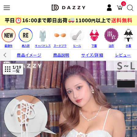
0
最新作
再入荷
キャバドレス
ヌードブラ
ヒール
下着
浴衣
水着
商品イメージ
商品説明
サイズ/詳細
レビュー
1
/19
一覧