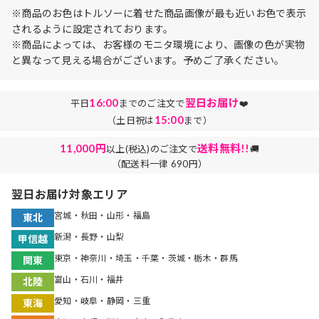
※商品のお色はトルソーに着せた商品画像が最も近いお色で表示
されるように設定されております。
※商品によっては、お客様のモニタ環境により、画像の色が実物
と異なって見える場合がございます。予めご了承ください。
16:00
翌日お届け
平日
までのご注文で
❤️
15:00
（土日祝は
まで）
11,000円
送料無料!!
以上(税込)のご注文で
🚚
（配送料一律 690円）
翌日お届け対象エリア
宮城・秋田・山形・福島
東北
新潟・長野・山梨
甲信越
東京・神奈川・埼玉・千葉・茨城・栃木・群馬
関東
富山・石川・福井
北陸
愛知・岐阜・静岡・三重
東海