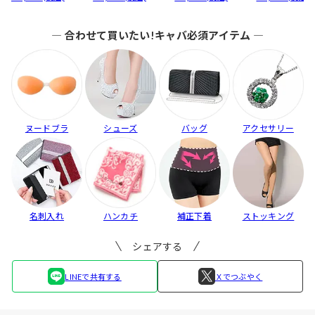
も...
入】...
ブ...
― 合わせて買いたい!キャバ必須アイテム ―
ヌードブラ
シューズ
バッグ
アクセサリー
名刺入れ
ハンカチ
補正下着
ストッキング
シェアする
LINEで共有する
Ｘでつぶやく