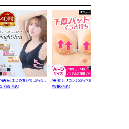
8/4再販!まとめ買いで10％OF
[美胸]シリコン100％下厚プッ
LRデリケート
！...
1,758
シュア...
¥880
プ-[デ...
¥1,650
(税込)
(税込)
(税込)