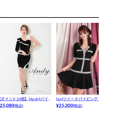
【ポイント20倍】[Andy]パイ
[an]ツイードパイピングライン
[dazzyオリジ
ン...
25,080
パール...
¥25,300
ー...
¥5,480
(税込)
(税込)
(税込)