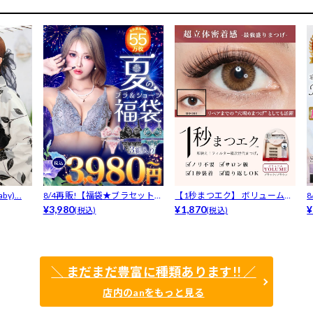
y)...
8/4再販!【福袋★ブラセット3
【1秒まつエク】 ボリュームタ
点入】...
¥3,980
イプ ブ...
¥1,870
F
¥
(税込)
(税込)
＼ まだまだ豊富に種類あります!! ／
店内のanをもっと見る