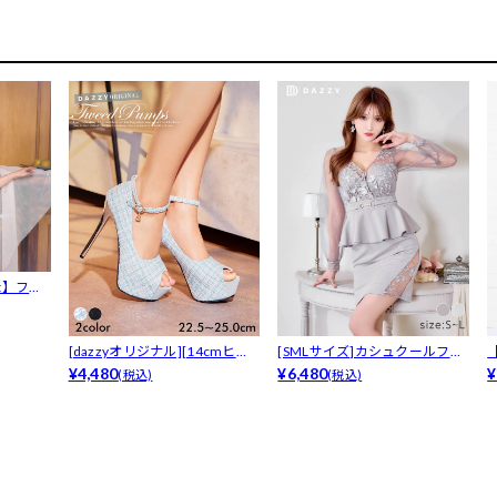
t】フェ
[dazzyオリジナル][14cmヒ
[SMLサイズ]カシュクールフラ
ー...
¥4,480
ワー刺...
¥6,480
ピ
¥
(税込)
(税込)