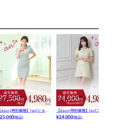
【dazzy特別価格】[an]ショル
【dazzy特別価格】[an]フロン
[an]フロン
...
25,000
ト...
¥24,000
スリー...
¥26,400
(税込)
(税込)
(税込