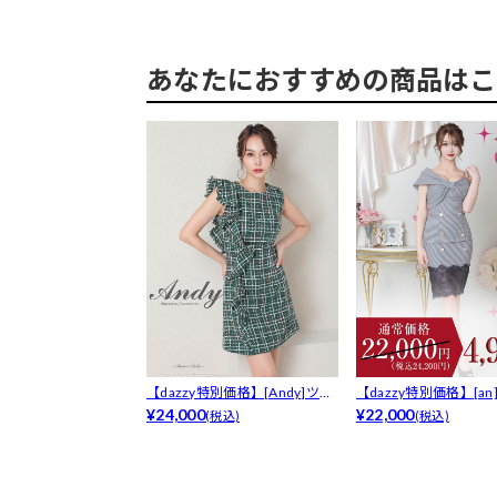
あなたにおすすめの商品はこ
【dazzy特別価格】[Andy]ツ
【dazzy特別価格】[a
イ...
¥24,000
風...
¥22,000
(税込)
(税込)