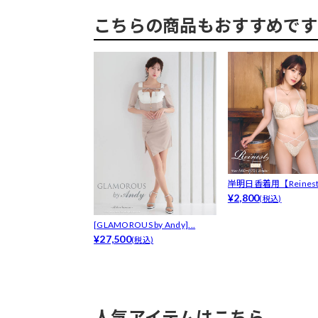
こちらの商品もおすすめです
岸明日香着用【Reines
ミニ...
¥2,800
(税込)
[GLAMOROUS by Andy]...
¥27,500
(税込)
人気アイテムはこちら