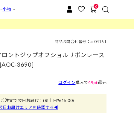
0
小物
商品お問合せ番号：ar04161
an]フロントジップオフショルリボンレース
C-3690]
ログイン
購入で
49pt
還元
のご注文で翌日お届け！
(※土日祝15:00)
翌日お届けエリアを確認する◀