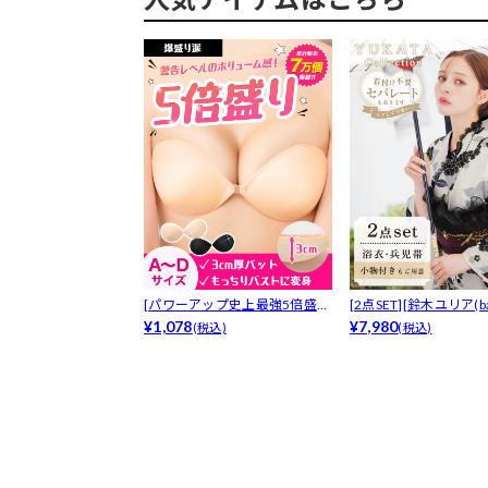
[パワーアップ史上最強5倍盛り
[2点SET][鈴木ユリア(bab
アップも...
¥1,078
¥7,980
(税込)
(税込)