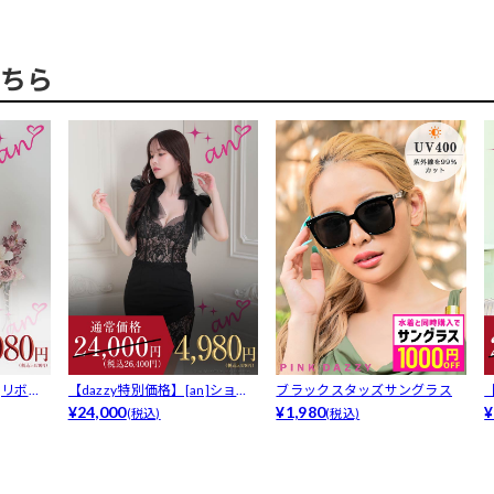
ちら
n]リボン
【dazzy特別価格】[an]ショル
ブラックスタッズサングラス
ダ...
¥24,000
¥1,980
ダ
¥
(税込)
(税込)