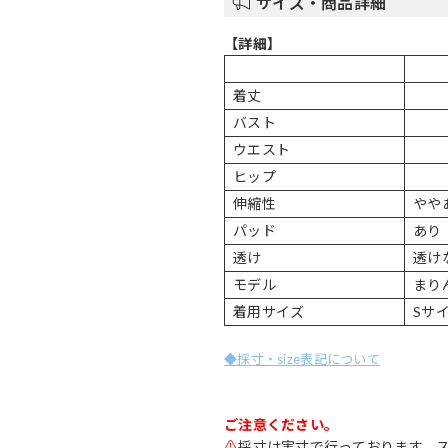
サイズ・商品詳細
【詳細】
着丈
バスト
ウエスト
ヒップ
伸縮性
やや
パッド
あり
透け
透け
モデル
まりん
着用サイズ
Sサ
◆採寸・size表記について
ご注意ください。
⚠
採寸は実寸で行っております。