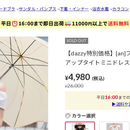
ードブラ
サンダル・パンプス
下着・インナー
浴衣
水着
カラコン
SOLD OUT
【dazzy特別価格】[
アップタイトミニドレス[AO
4,980
¥
(税込)
26,000
¥
16:00
平日
まで
▶送料や
カラー選択