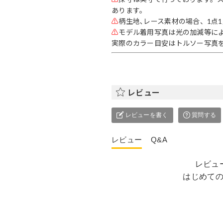
あります。
⚠
柄生地､レース素材の場合、1点
⚠
モデル着用写真は光の加減等に
実際のカラー目安はトルソー写真
レビュー
レビューを書く
質問する
レビュー
Q&A
レビュ
はじめて