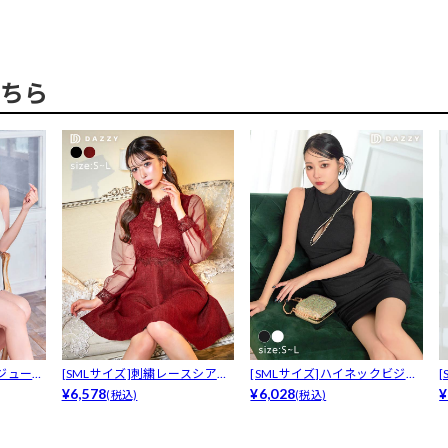
ちら
ビジューア
[SMLサイズ]刺繍レースシアー
[SMLサイズ]ハイネックビジュ
ホール...
¥6,578
ーアシ...
¥6,028
ネ
¥
(税込)
(税込)