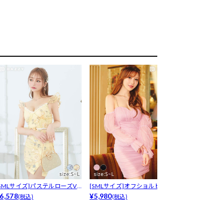
[SMLサイズ]パステルローズV
[SMLサイズ]オフショルビジュ
[XS~Lサイ
ック...
6,578
ースト...
¥5,980
ーブ...
¥5,478
(税込)
(税込)
(税込)