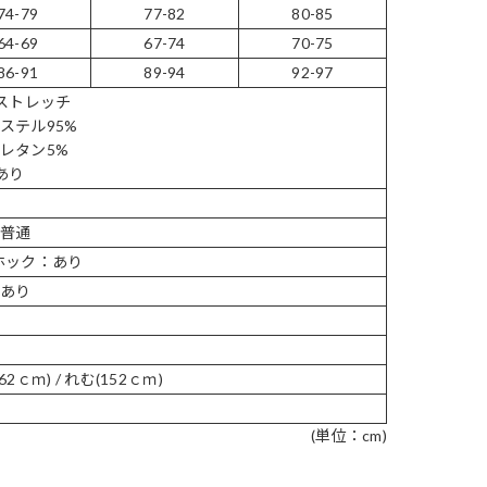
74-79
77-82
80-85
64-69
67-74
70-75
86-91
89-94
92-97
]ストレッチ
ステル95%
レタン5%
]あり
普通
ホック：あり
あり
62ｃｍ) / れむ(152ｃｍ)
(単位：cm)