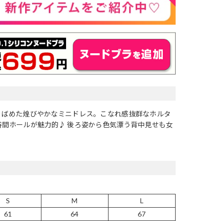
りばめた煌びやかなミニドレス。こなれ感抜群なホルタ
谷間ホールが魅力的♪ 後ろ姿から色気漂う背中見せも女
S
M
L
61
64
67