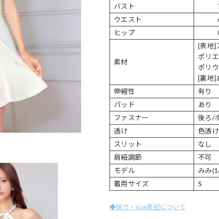
バスト
ウエスト
ヒップ
[表地
ポリエ
素材
ポリウ
[裏地
伸縮性
有り
パッド
あり 
ファスナー
後ろ/
透け
色透け
スリット
なし
肩紐調節
不可
モデル
みみ(1
着用サイズ
S
◆採寸・size表記について