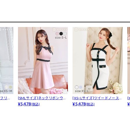
ドフリン
[SMLサイズ]ネックリボンウエ
[XS~Lサイズ]ツイードノースリ
ストカ...
¥5,478
ーブ...
¥5,478
ー
¥
(税込)
(税込)