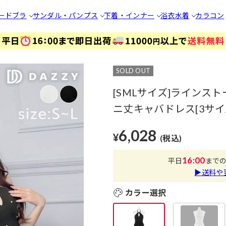
ードブラ
サンダル・パンプス
下着・インナー
浴衣
水着
カラコン
SOLD OUT
[SMLサイズ]ライン
ニ丈キャバドレス[3サイズ
6,028
¥
(税込)
16:00
平日
まで
▶送料や
カラー選択