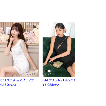
[XS～Lサイズ]エアリーフラワ
[SMLサイズ]ハイネックビジュ
[SMLサイズ
パー...
4,480
ーアシ...
¥6,028
ーパー...
¥5,980
(税込)
(税込)
(税込)