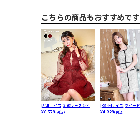
こちらの商品もおすすめです
[SMLサイズ]刺繍レースシアー
[XS~Mサイズ]ツイー
ホール...
¥6,578
ジライ...
¥4,928
(税込)
(税込)