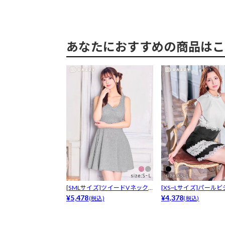
あなたにおすすめの商品はこ
[SMLサイズ]ツイードVネック
[XS~Lサイズ]パール
ビジュ...
¥5,478
メス...
¥4,378
(税込)
(税込)