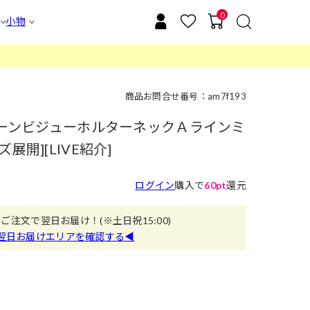
0
小物
商品お問合せ番号：am7f193
ストーンビジューホルターネックＡラインミ
展開][LIVE紹介]
ログイン
購入で
60pt
還元
のご注文で翌日お届け！
(※土日祝15:00)
翌日お届けエリアを確認する◀