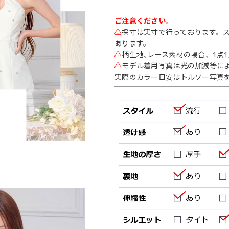
ご注意ください。
⚠
採寸は実寸で行っております。
あります。
⚠
柄生地､レース素材の場合、1点
⚠
モデル着用写真は光の加減等に
実際のカラー目安はトルソー写真