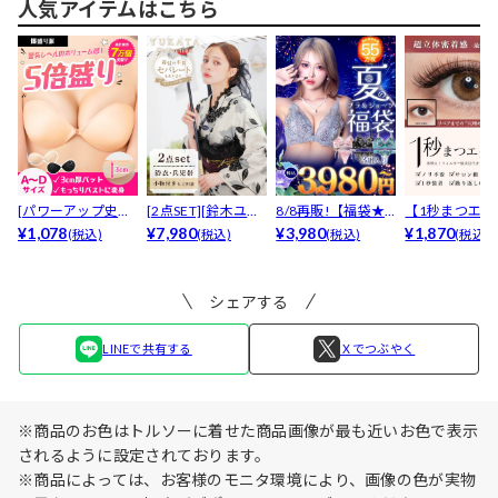
人気アイテムはこちら
[パワーアップ史上
[2点SET][鈴木ユリ
8/8再販!【福袋★
【1秒まつエク
最強5倍盛りアップ
¥1,078
ア(baby)...
¥7,980
ブラセット3点
¥3,980
リュームタイ
¥1,870
(税込)
(税込)
(税込)
(税込)
も...
入】...
ブ...
シェアする
LINEで共有する
Ｘでつぶやく
※商品のお色はトルソーに着せた商品画像が最も近いお色で表示
されるように設定されております。
※商品によっては、お客様のモニタ環境により、画像の色が実物