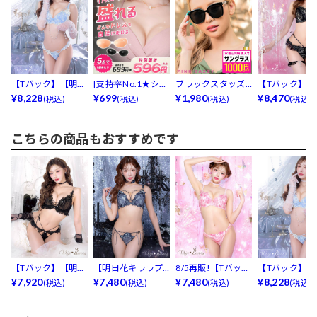
【Tバック】【明日
[支持率No.1★シリ
ブラックスタッズ
【Tバック】【
花キララプロデュ
¥8,228
コン100％ヌー...
¥699
サングラス
¥1,980
花キララプロ
¥8,470
(税込)
(税込)
(税込)
(税込)
ース...
ース...
こちらの商品もおすすめです
【Tバック】【明日
【明日花キララプ
8/5再販!【Tバッ
【Tバック】【
花キララプロデュ
¥7,920
ロデュース/Whip
¥7,480
ク】【明日花キラ
¥7,480
花キララプロ
¥8,228
(税込)
(税込)
(税込)
(税込)
ース...
B...
ラ...
ース...