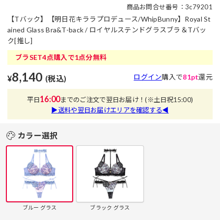
商品お問合せ番号：3c79201
【Tバック】【明日花キララプロデュース/WhipBunny】Royal St
ained Glass Bra&T-back / ロイヤルステンドグラスブラ＆Tバッ
ク[推し]
ブラSET4点購入で1点分無料
8,140
ログイン
購入で
81pt
還元
¥
(税込)
16:00
平日
までのご注文で翌日お届け！
(※土日祝15:00)
▶送料や翌日お届けエリアを確認する◀
カラー選択
ブルー グラス
ブラック グラス