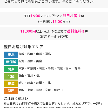
と異なって見える場合がございます。予めご了承ください。
16:00
翌日お届け
平日
までのご注文で
❤️
15:00
（土日祝は
まで）
11,000円
送料無料!!
以上(税込)のご注文で
🚚
（配送料一律 690円）
翌日お届け対象エリア
宮城・秋田・山形・福島
東北
新潟・長野・山梨
甲信越
東京・神奈川・埼玉・千葉・茨城・栃木・群馬
関東
富山・石川・福井
北陸
愛知・岐阜・静岡・三重
東海
大阪・京都・滋賀・奈良・和歌山
関西
ご注意ください
※土日祝は15時半迄の購入で当日出荷いたします。対象エリアでも一部地