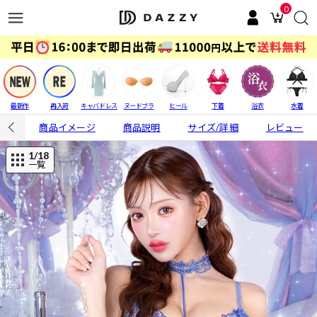
0
最新作
再入荷
キャバドレス
ヌードブラ
ヒール
下着
浴衣
水着
商品イメージ
商品説明
サイズ/詳細
レビュー
1
/18
一覧