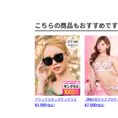
こちらの商品もおすすめです
ブラックスタッズサングラス
【明日花キララプロデ
¥1,980
WhipB...
¥7,000
(税込)
(税込)