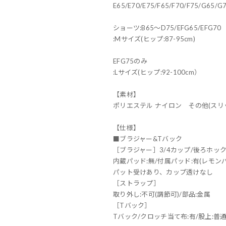
E65/E70/E75/F65/F70/F75/G65/G
ショーツ:B65～D75/EFG65/EFG70
:Mサイズ(ヒップ:87-95cm)
EFG75のみ
:Lサイズ(ヒップ:92-100cm）
【素材】
ポリエステル ナイロン その他(ス
【仕様】
■ブラジャー&Tバック
［ブラジャー］3/4カップ/後ろホ
内蔵パッド:無/付属パッド:有(レモン
パット受けあり、カップ透けなし
［ストラップ］
取り外し:不可(調節可)/部品:金属
［Tバック］
Tバック/クロッチ当て布:有/股上:普