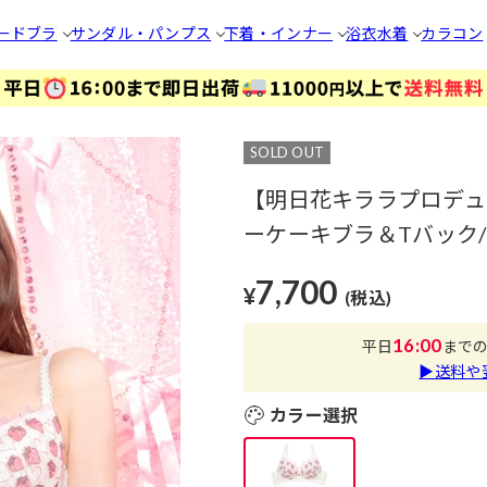
ードブラ
サンダル・パンプス
下着・インナー
浴衣
水着
カラコン
SOLD OUT
【明日花キララプロデュー
ーケーキブラ＆Tバック/
7,700
¥
(税込)
16:00
平日
まで
▶送料や
カラー選択