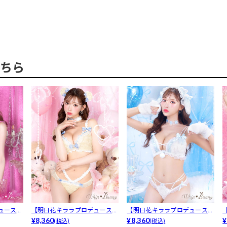
ちら
ュース/
【明日花キララプロデュース/
【明日花キララプロデュース/
WhipB...
¥8,360
WhipB...
¥8,360
W
¥
(税込)
(税込)