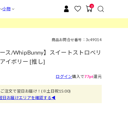
0
小物
商品お問合せ番号：3c49014
ス/WhipBunny】スイートストロベリ
アイボリー [推し]
ログイン
購入で
77pt
還元
のご注文で翌日お届け！
(※土日祝15:00)
翌日お届けエリアを確認する◀