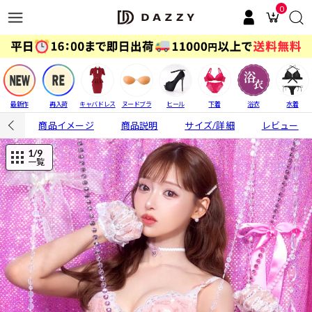
0
最新作
再入荷
キャバドレス
ヌードブラ
ヒール
下着
浴衣
水着
商品イメージ
商品説明
サイズ/詳細
レビュー
1
/9
一覧