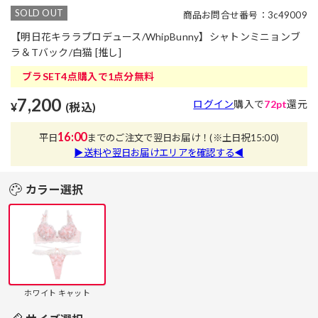
SOLD OUT
商品お問合せ番号：3c49009
【明日花キララプロデュース/WhipBunny】シャトンミニョンブ
ラ＆Tバック/白猫 [推し]
ブラSET4点購入で1点分無料
7,200
ログイン
購入で
72pt
還元
¥
(税込)
16:00
平日
までのご注文で翌日お届け！
(※土日祝15:00)
▶送料や翌日お届けエリアを確認する◀
カラー選択
ホワイト キャット