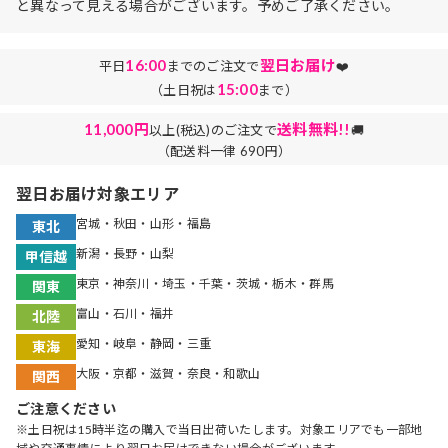
と異なって見える場合がございます。予めご了承ください。
16:00
翌日お届け
平日
までのご注文で
❤️
15:00
（土日祝は
まで）
11,000円
送料無料!!
以上(税込)のご注文で
🚚
（配送料一律 690円）
翌日お届け対象エリア
宮城・秋田・山形・福島
東北
新潟・長野・山梨
甲信越
東京・神奈川・埼玉・千葉・茨城・栃木・群馬
関東
富山・石川・福井
北陸
愛知・岐阜・静岡・三重
東海
大阪・京都・滋賀・奈良・和歌山
関西
ご注意ください
※土日祝は15時半迄の購入で当日出荷いたします。対象エリアでも一部地