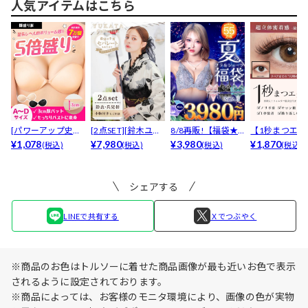
人気アイテムはこちら
[パワーアップ史上
[2点SET][鈴木ユリ
8/8再販!【福袋★
【1秒まつエク
最強5倍盛りアップ
¥1,078
ア(baby)...
¥7,980
ブラセット3点
¥3,980
リュームタイ
¥1,870
(税込)
(税込)
(税込)
(税込)
も...
入】...
ブ...
シェアする
LINEで共有する
Ｘでつぶやく
※商品のお色はトルソーに着せた商品画像が最も近いお色で表示
されるように設定されております。
※商品によっては、お客様のモニタ環境により、画像の色が実物