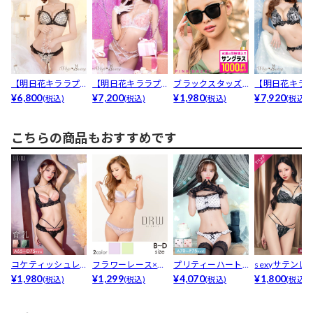
【明日花キララプ
【明日花キララプ
ブラックスタッズ
【明日花キラ
ロデュース/Whip
¥6,800
ロデュース/Whip
¥7,200
サングラス
¥1,980
ロデュース/Wh
¥7,920
(税込)
(税込)
(税込)
(税込)
B...
B...
B...
こちらの商品もおすすめです
コケティッシュレ
フラワーレース×パ
プリティーハート
sexyサテンレ
オパードレース育
¥1,980
ステルサテンブラ
¥1,299
サテンブラジャー&
¥4,070
ードブラジャ
¥1,800
(税込)
(税込)
(税込)
(税込)
乳ブラ...
ジャ...
am...
バ...