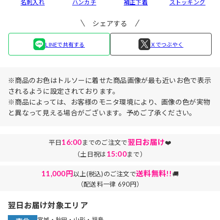
名刺入れ
ハンカチ
補正下着
ストッキング
シェアする
LINEで共有する
Ｘでつぶやく
※商品のお色はトルソーに着せた商品画像が最も近いお色で表示
されるように設定されております。
※商品によっては、お客様のモニタ環境により、画像の色が実物
と異なって見える場合がございます。予めご了承ください。
16:00
翌日お届け
平日
までのご注文で
❤️
15:00
（土日祝は
まで）
11,000円
送料無料!!
以上(税込)のご注文で
🚚
（配送料一律 690円）
翌日お届け対象エリア
宮城・秋田・山形・福島