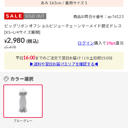
あみ 163
cm
着用サイズ S
SOLD OUT
商品お問合せ番号：ap7d123
ビッグリボンオフショルビジューチェーンマーメイド膝丈ドレス
[XS~L/4サイズ展開]
2,980
¥
(税込)
ログイン
購入で
29pt
還元
5,478
¥
16:00
平日
までのご注文で翌日お届け！
(※土日祝15:00)
▶送料や翌日お届けエリアを確認する◀
カラー選択
ブルーグレー