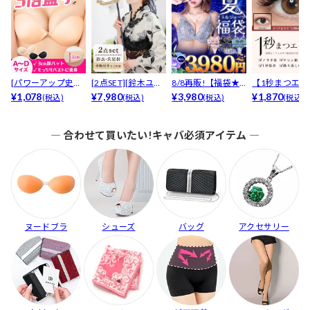
[パワーアップ史上
[2点SET][鈴木ユリ
8/8再販!【福袋★
【1秒まつエク
最強5倍盛りアップ
¥1,078
ア(baby)...
¥7,980
ブラセット3点
¥3,980
リュームタイ
¥1,870
(税込)
(税込)
(税込)
(税込)
も...
入】...
ブ...
― 合わせて買いたい!キャバ必須アイテム ―
ヌードブラ
シューズ
バッグ
アクセサリー