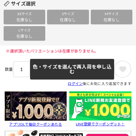
サイズ選択
XSサイズ
Sサイズ
Mサイズ
在庫なし
在庫なし
在庫なし
Lサイズ
在庫なし
 ※選択頂いたバリエーションは在庫がありません。 
色・サイズを選んで再入荷を申し込
数量
む
ログイン
後にお気に入り追加できます
LINE登録でクーポンゲット！
アプリDLで毎日クーポンあたる