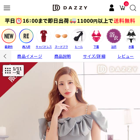
0
最新作
再入荷
キャバドレス
ヌードブラ
ヒール
下着
浴衣
水着
商品イメージ
商品説明
サイズ/詳細
レビュー
1
/11
一覧