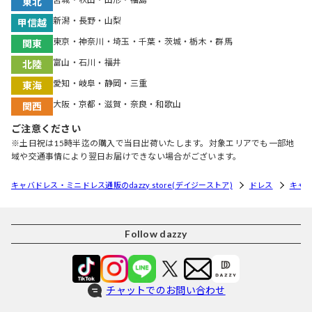
東北
新潟・長野・山梨
甲信越
東京・神奈川・埼玉・千葉・茨城・栃木・群馬
関東
富山・石川・福井
北陸
愛知・岐阜・静岡・三重
東海
大阪・京都・滋賀・奈良・和歌山
関西
ご注意ください
※土日祝は15時半迄の購入で当日出荷いたします。対象エリアでも一部地
域や交通事情により翌日お届けできない場合がございます。
キャバドレス・ミニドレス通販のdazzy store(デイジーストア)
ドレス
キャ
Follow dazzy
チャットでのお問い合わせ