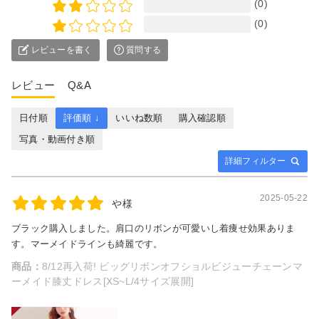
(0)
(0)
レビューを書く
質問する
レビュー
Q&A
日付順
評価順 ↓
いいね数順
購入確認順
写真・動画付き順
詳細フィルター
2025-05-22
や様
ブラック購入しました。肩口のリボンが可愛いし着痩せ効果ありま
す。マーメイドラインも綺麗です。
商品：
8/12再入荷! ビッグリボンオフショルビジューチェーンマ
ーメイド膝丈ドレス[XS~L/4サイズ展開]