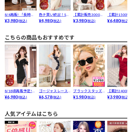
8/4再販! 「長時間
色チ買い続出！SEX
【累計販売3000枚
【累計1500枚
履いてても疲れま...
¥3,980
Yホルターネック
¥4,980
以上】「着やせす
¥3,980
ウエスト-4cm..
¥6,480
(税込)
(税込)
(税込)
(税込)
ゴ...
る...
こちらの商品もおすすめです
8/18頃再販予定!
ゴージャスレース
ブラックスタッズ
【累計2400枚
【累計販売40...
¥6,980
ライン谷間透けノ
¥6,578
サングラス
¥1,980
LLあり】濃色ワ.
¥3,980
(税込)
(税込)
(税込)
(税込)
ースリ...
人気アイテムはこちら