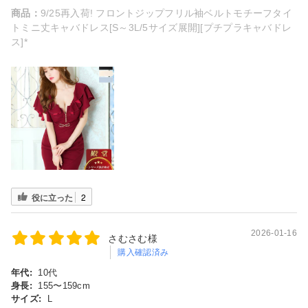
商品：
9/25再入荷! フロントジップフリル袖ベルトモチーフタイ
トミニ丈キャバドレス[S～3L/5サイズ展開][プチプラキャバドレ
ス]*
役に立った
2
2026-01-16
さむさむ様
購入確認済み
年代:
10代
身長:
155〜159cm
サイズ:
L