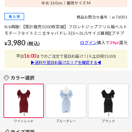
ゆめ 160
cm
着用サイズ M
商品お問合せ番号：ar7d001
8/6再販!【累計販売5000枚突破】フロントジップフリル袖ベルト
モチーフタイトミニ丈キャバドレス[S～3L/5サイズ展開][プチプ
3,980
ログイン
購入で
39pt
還元
¥
(税込)
16:00
平日
までのご注文で翌日お届け！
(※土日祝15:00)
▶送料や翌日お届けエリアを確認する◀
カラー選択
ワインレッド
ブルーグレー
ブラック
サイズ選択