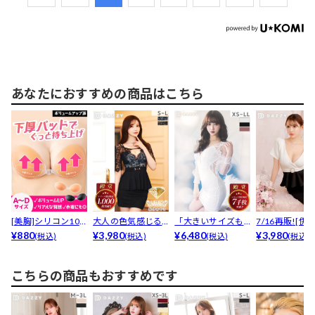
あなたにおすすめの商品はこちら
[美胸]シリコン10
大人の色気感じる
「大きいサイズも
7/16再販![伊
0％下厚プッシュ
¥880
胸元カット×ブラッ
¥3,980
安い!」と大好評★
¥6,480
桃々着用]褒め
¥3,980
(税込)
(税込)
(税込)
(税込)
ア...
クレ...
【累...
れ...
こちらの商品もおすすめです