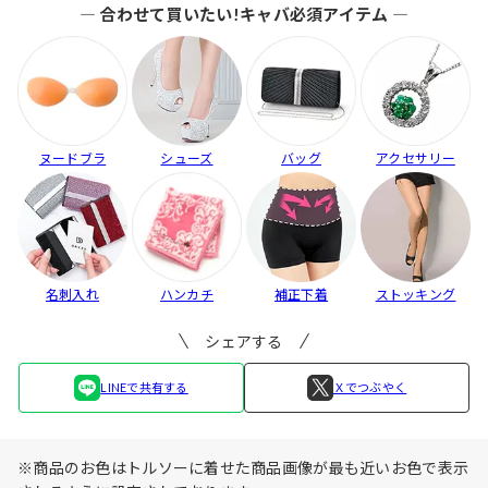
― 合わせて買いたい!キャバ必須アイテム ―
ヌードブラ
シューズ
バッグ
アクセサリー
名刺入れ
ハンカチ
補正下着
ストッキング
シェアする
LINEで共有する
Ｘでつぶやく
※商品のお色はトルソーに着せた商品画像が最も近いお色で表示