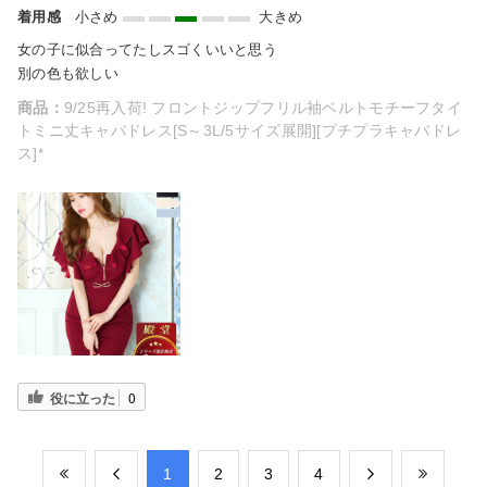
着用感
小さめ
大きめ
女の子に似合ってたしスゴくいいと思う
別の色も欲しい
商品：
9/25再入荷! フロントジップフリル袖ベルトモチーフタイ
トミニ丈キャバドレス[S～3L/5サイズ展開][プチプラキャバドレ
ス]*
役に立った
0
​1
​2
​3
​4