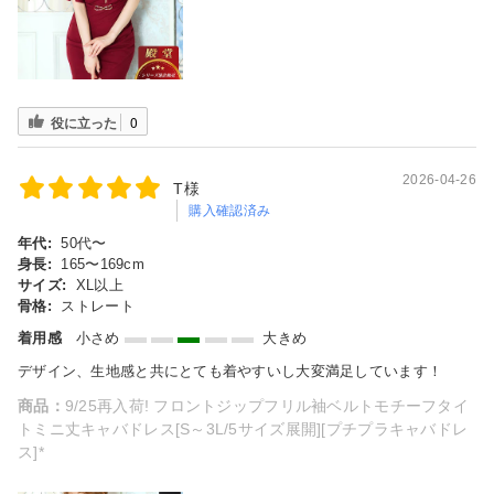
役に立った
0
2026-04-26
T様
購入確認済み
年代:
50代〜
身長:
165〜169cm
サイズ:
XL以上
骨格:
ストレート
着用感
小さめ
大きめ
デザイン、生地感と共にとても着やすいし大変満足しています！
商品：
9/25再入荷! フロントジップフリル袖ベルトモチーフタイ
トミニ丈キャバドレス[S～3L/5サイズ展開][プチプラキャバドレ
ス]*