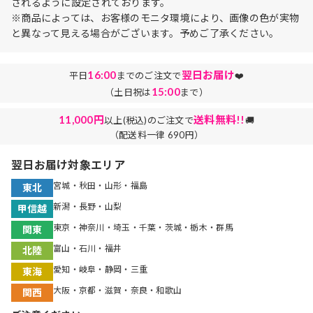
されるように設定されております。
※商品によっては、お客様のモニタ環境により、画像の色が実物
と異なって見える場合がございます。予めご了承ください。
16:00
翌日お届け
平日
までのご注文で
❤️
15:00
（土日祝は
まで）
11,000円
送料無料!!
以上(税込)のご注文で
🚚
（配送料一律 690円）
翌日お届け対象エリア
宮城・秋田・山形・福島
東北
新潟・長野・山梨
甲信越
東京・神奈川・埼玉・千葉・茨城・栃木・群馬
関東
富山・石川・福井
北陸
愛知・岐阜・静岡・三重
東海
大阪・京都・滋賀・奈良・和歌山
関西