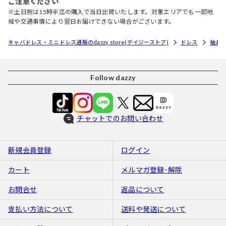
ご注意ください
※土日祝は15時半迄の購入で当日出荷いたします。対象エリアでも一部地
域や交通事情により翌日お届けできない場合がございます。
キャバドレス・ミニドレス通販のdazzy store(デイジーストア)
ドレス
袖あ
Follow dazzy
チャットでのお問い合わせ
新規会員登録
ログイン
カート
メルマガ登録･解除
お問合せ
返品について
支払い方法について
送料や発送について