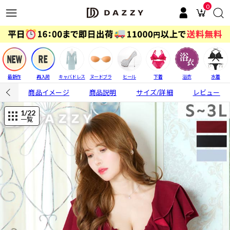
0
最新作
再入荷
キャバドレス
ヌードブラ
ヒール
下着
浴衣
水着
商品イメージ
商品説明
サイズ/詳細
レビュー
1
/22
一覧