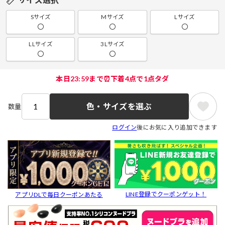
Sサイズ
Mサイズ
Lサイズ
〇
〇
〇
LLサイズ
3Lサイズ
〇
〇
本日23:59まで⏰下着4点で1点タダ
色・サイズを選ぶ
数量
ログイン
後にお気に入り追加できます
LINE登録でクーポンゲット！
アプリDLで毎日クーポンあたる