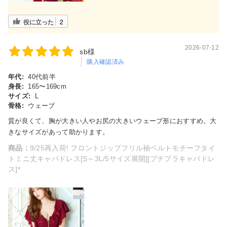
役に立った
2
2026-07-12
sb様
購入確認済み
年代:
40代前半
身長:
165〜169cm
サイズ:
L
骨格:
ウェーブ
質が良くて、胸が大きい人やお尻の大きいウェーブ形におすすめ。大
きなサイズがあって助かります。
商品：
9/25再入荷! フロントジップフリル袖ベルトモチーフタイ
トミニ丈キャバドレス[S～3L/5サイズ展開][プチプラキャバドレ
ス]*