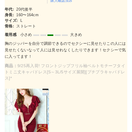
購入確認済み
年代:
20代後半
身長:
160〜164cm
サイズ:
L
骨格:
ストレート
着用感
小さめ
大きめ
胸のジッパーを自分で調節できるのでセクシーに見せたりこの人には
見せたくないなって人には見せれなくしたりできます！セクシーで気
に入ってます！
商品：
9/25再入荷! フロントジップフリル袖ベルトモチーフタイ
トミニ丈キャバドレス[S～3L/5サイズ展開][プチプラキャバドレ
ス]*