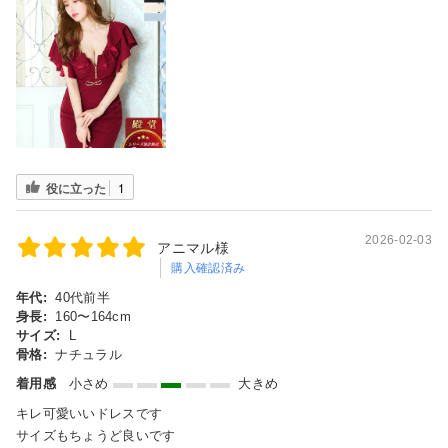
役に立った
1
2026-02-03
アニマル様
購入確認済み
年代:
40代前半
身長:
160〜164cm
サイズ:
L
骨格:
ナチュラル
着用感
小さめ
大きめ
キレ可愛いいドレスです
サイズもちょうど良いです