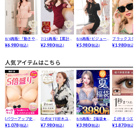
8/4再販!「動きや
7/21再販!【累計販
8/6再販!ビジュー
ブラックスタ
すい」褒められ生
¥6,980
売7000枚以上...
¥2,980
ボタンジップスリ
¥5,980
サングラス
¥1,980
(税込)
(税込)
(税込)
(税込)
地...
ッ...
人気アイテムはこちら
[パワーアップ史上
[2点SET][鈴木ユリ
8/8再販!【福袋★
【1秒まつエク
最強5倍盛りアップ
¥1,078
ア(baby)...
¥7,980
ブラセット3点
¥3,980
リュームタイ
¥1,870
(税込)
(税込)
(税込)
(税込)
も...
入】...
ブ...