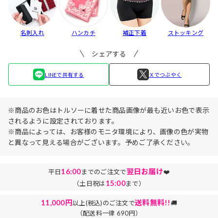
名刺入れ
ハンカチ
補正下着
ストッキング
シェアする
LINEで共有する
Ｘでつぶやく
※商品のお色はトルソーに着せた商品画像が最も近いお色で表示
されるように設定されております。
※商品によっては、お客様のモニタ環境により、画像の色が実物
と異なって見える場合がございます。予めご了承ください。
16:00
翌日お届け
平日
までのご注文で
❤️
15:00
（土日祝は
まで）
11,000円
送料無料!!
以上(税込)のご注文で
🚚
（配送料一律 690円）