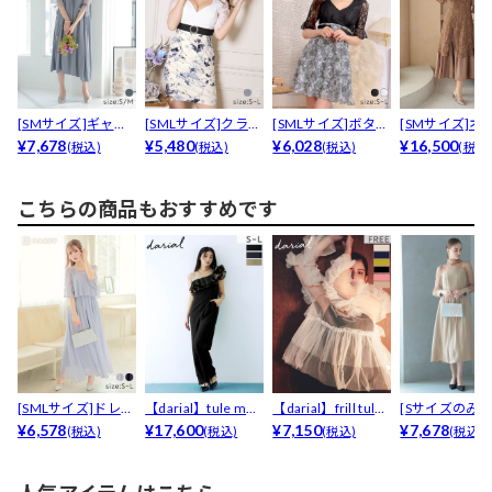
[SMサイズ]ギャザ
[SMLサイズ]クラシ
[SMLサイズ]ボタニ
[SMサイズ]オ
ーバックリボンラ
¥7,678
カルフラワーベル...
¥5,480
カルレースベルト...
¥6,028
ンジーフラワ
¥16,500
(税込)
(税込)
(税込)
(税込
グ...
ン...
こちらの商品もおすすめです
[SMLサイズ]ドレー
【darial】tule moti
【darial】frill tule
[Sサイズのみ]
プシフォンフラワ...
¥6,578
f ...
¥17,600
...
¥7,150
ーハイネック
¥7,678
(税込)
(税込)
(税込)
(税込)
キ...