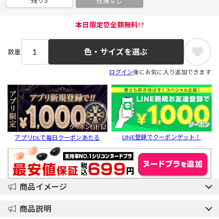
残り3
在庫なし
本日限定⏰全額無料!?
色・サイズを選ぶ
数量
ログイン
後にお気に入り追加できます
LINE登録でクーポンゲット！
アプリDLで毎日クーポンあたる
商品イメージ
商品説明