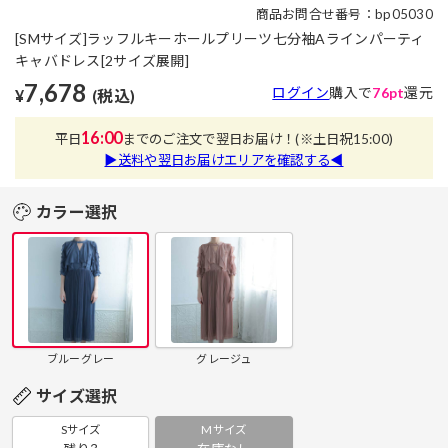
商品お問合せ番号：bp05030
[SMサイズ]ラッフルキーホールプリーツ七分袖Aラインパーティ
キャバドレス[2サイズ展開]
7,678
ログイン
購入で
76pt
還元
¥
(税込)
16:00
平日
までのご注文で翌日お届け！
(※土日祝15:00)
▶送料や翌日お届けエリアを確認する◀
カラー選択
ブルーグレー
グレージュ
サイズ選択
Sサイズ
Mサイズ