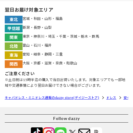
翌日お届け対象エリア
宮城・秋田・山形・福島
東北
新潟・長野・山梨
甲信越
東京・神奈川・埼玉・千葉・茨城・栃木・群馬
関東
富山・石川・福井
北陸
愛知・岐阜・静岡・三重
東海
大阪・京都・滋賀・奈良・和歌山
関西
ご注意ください
※土日祝は15時半迄の購入で当日出荷いたします。対象エリアでも一部地
域や交通事情により翌日お届けできない場合がございます。
キャバドレス・ミニドレス通販のdazzy store(デイジーストア)
ドレス
安く
Follow dazzy