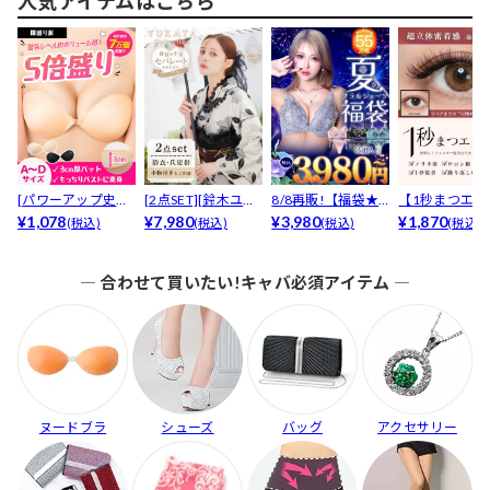
人気アイテムはこちら
[パワーアップ史上
[2点SET][鈴木ユリ
8/8再販!【福袋★
【1秒まつエク
最強5倍盛りアップ
¥1,078
ア(baby)...
¥7,980
ブラセット3点
¥3,980
リュームタイ
¥1,870
(税込)
(税込)
(税込)
(税込)
も...
入】...
ブ...
― 合わせて買いたい!キャバ必須アイテム ―
ヌードブラ
シューズ
バッグ
アクセサリー