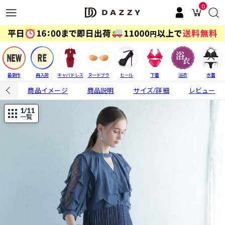
0
最新作
再入荷
キャバドレス
ヌードブラ
ヒール
下着
浴衣
水着
商品イメージ
商品説明
サイズ/詳細
レビュー
1
/11
一覧