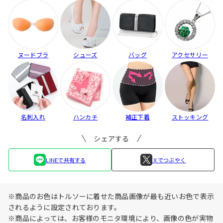
ヌードブラ
シューズ
バッグ
アクセサリー
名刺入れ
ハンカチ
補正下着
ストッキング
シェアする
LINEで共有する
Ｘでつぶやく
※商品のお色はトルソーに着せた商品画像が最も近いお色で表示
されるように設定されております。
※商品によっては、お客様のモニタ環境により、画像の色が実物