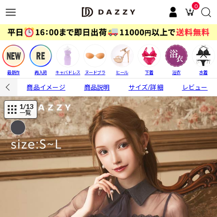
0
最新作
再入荷
キャバドレス
ヌードブラ
ヒール
下着
浴衣
水着
商品イメージ
商品説明
サイズ/詳細
レビュー
1
/13
一覧