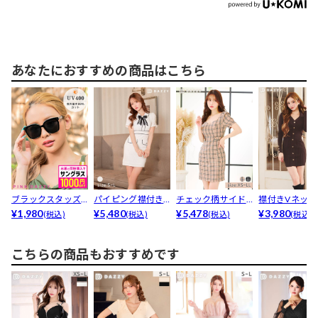
あなたにおすすめの商品はこちら
ブラックスタッズ
パイピング襟付き
チェック柄サイド
襟付きVネック
サングラス
¥1,980
レースリボンブロ
¥5,480
ボタン半袖タイト
¥5,478
ンビジュー長
¥3,980
(税込)
(税込)
(税込)
(税込)
ーチ半...
ミニ丈...
ブニ...
こちらの商品もおすすめです