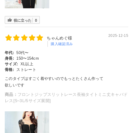
役に立った
0
2025-12-15
ちゃんめぐ様
購入確認済み
年代:
50代〜
身長:
150〜154cm
サイズ:
XL以上
骨格:
ストレート
このタイプはすごく着やすいのでもっとたくさん作って
欲しいです
商品：
フロントジップスリットレース長袖タイトミニ丈キャバド
レス[S~3L/5サイズ展開]