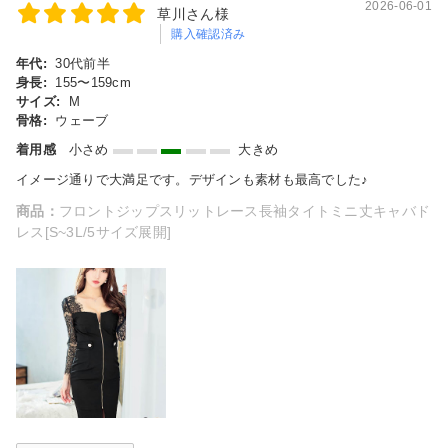
2026-06-01
草川さん様
購入確認済み
年代:
30代前半
身長:
155〜159cm
サイズ:
M
骨格:
ウェーブ
着用感
小さめ
大きめ
イメージ通りで大満足です。デザインも素材も最高でした♪
商品：
フロントジップスリットレース長袖タイトミニ丈キャバド
レス[S~3L/5サイズ展開]