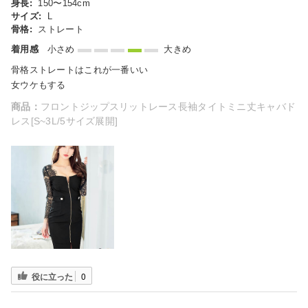
身長:
150〜154cm
サイズ:
L
骨格:
ストレート
着用感
小さめ
大きめ
骨格ストレートはこれが一番いい
女ウケもする
商品：
フロントジップスリットレース長袖タイトミニ丈キャバド
レス[S~3L/5サイズ展開]
役に立った
0