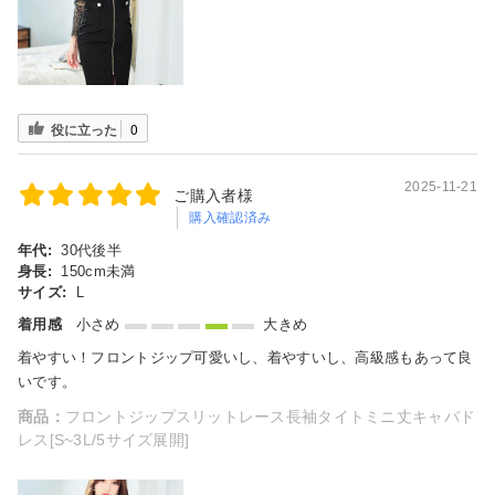
役に立った
0
2025-11-21
ご購入者様
購入確認済み
年代:
30代後半
身長:
150cm未満
サイズ:
L
着用感
小さめ
大きめ
着やすい！フロントジップ可愛いし、着やすいし、高級感もあって良
いです。
商品：
フロントジップスリットレース長袖タイトミニ丈キャバド
レス[S~3L/5サイズ展開]