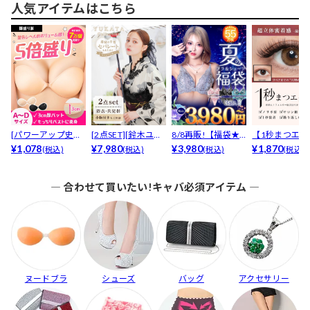
人気アイテムはこちら
[パワーアップ史上
[2点SET][鈴木ユリ
8/8再販!【福袋★
【1秒まつエク
最強5倍盛りアップ
¥1,078
ア(baby)...
¥7,980
ブラセット3点
¥3,980
リュームタイ
¥1,870
(税込)
(税込)
(税込)
(税込)
も...
入】...
ブ...
― 合わせて買いたい!キャバ必須アイテム ―
ヌードブラ
シューズ
バッグ
アクセサリー