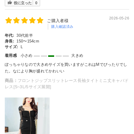
役に立った
0
2026-05-26
ご購入者様
購入確認済み
年代:
30代前半
身長:
150〜154cm
サイズ:
L
着用感
小さめ
大きめ
ぽっちゃりなので大きめサイズを買いますがこれはMでぴったりでし
た。なにより胸が盛れてかわいい
商品：
フロントジップスリットレース長袖タイトミニ丈キャバド
レス[S~3L/5サイズ展開]