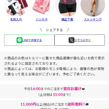
名刺入れ
ハンカチ
補正下着
ストッキング
シェアする
LINEで共有する
Ｘでつぶやく
※商品のお色はトルソーに着せた商品画像が最も近いお色で表示
されるように設定されております。
※商品によっては、お客様のモニタ環境により、画像の色が実物
と異なって見える場合がございます。予めご了承ください。
16:00
翌日お届け
平日
までのご注文で
❤️
15:00
（土日祝は
まで）
11,000円
送料無料!!
以上(税込)のご注文で
🚚