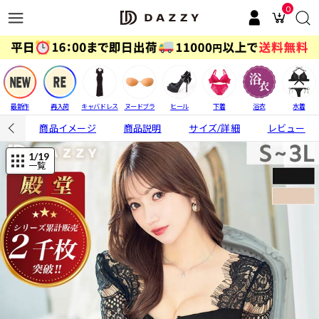
0
最新作
再入荷
キャバドレス
ヌードブラ
ヒール
下着
浴衣
水着
商品イメージ
商品説明
サイズ/詳細
レビュー
1
/19
一覧