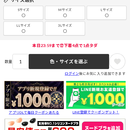
Sサイズ
Mサイズ
Lサイズ
〇
〇
〇
LLサイズ
3Lサイズ
〇
〇
本日23:59まで⏰下着4点で1点タダ
色・サイズを選ぶ
数量
ログイン
後にお気に入り追加できます
LINE登録でクーポンゲット！
アプリDLで毎日クーポンあたる