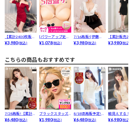
【累計2400枚販売,
[パワーアップ史上
7/16再販![伊藤
【累計販売220
LLあり】濃色ワ...
¥3,980
最強5倍盛りアップ
¥1,078
桃々着用]褒めら
¥3,980
以上】SEXYカシ
¥3,980
(税込)
(税込)
(税込)
(税込)
も...
れ...
こちらの商品もおすすめです
7/28再販!【累計販
ブラックスタッズ
8/18頃再販予定!
細見えする！
売2000枚以上...
¥6,480
サングラス
¥1,980
【累計販売100...
¥6,480
ワーレースド
¥6,980
(税込)
(税込)
(税込)
(税込)
ングシ...