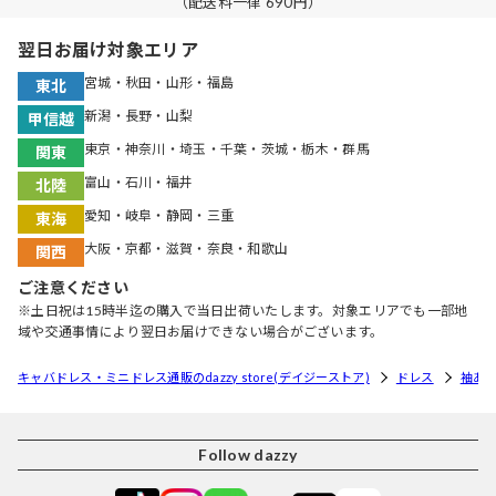
（配送料一律 690円）
翌日お届け対象エリア
宮城・秋田・山形・福島
東北
新潟・長野・山梨
甲信越
東京・神奈川・埼玉・千葉・茨城・栃木・群馬
関東
富山・石川・福井
北陸
愛知・岐阜・静岡・三重
東海
大阪・京都・滋賀・奈良・和歌山
関西
ご注意ください
※土日祝は15時半迄の購入で当日出荷いたします。対象エリアでも一部地
域や交通事情により翌日お届けできない場合がございます。
キャバドレス・ミニドレス通販のdazzy store(デイジーストア)
ドレス
袖あ
Follow dazzy