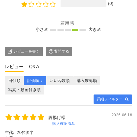
(0)
着用感
小さめ
大きめ
レビューを書く
質問する
レビュー
Q&A
日付順
評価順 ↓
いいね数順
購入確認順
写真・動画付き順
詳細フィルター
2026-06-18
唐揚げ様
購入確認済み
年代:
20代後半