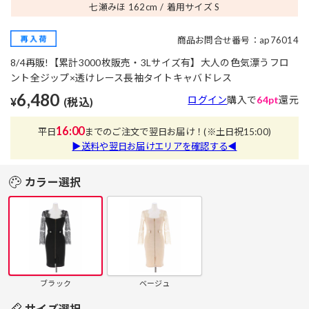
七瀬みほ 162
cm
着用サイズ S
商品お問合せ番号：ap76014
8/4再販!【累計3000枚販売・3Lサイズ有】大人の色気漂うフロ
ント全ジップ×透けレース長袖タイトキャバドレス
6,480
ログイン
購入で
64pt
還元
¥
(税込)
16:00
平日
までのご注文で翌日お届け！
(※土日祝15:00)
▶送料や翌日お届けエリアを確認する◀
カラー選択
ブラック
ベージュ
サイズ選択