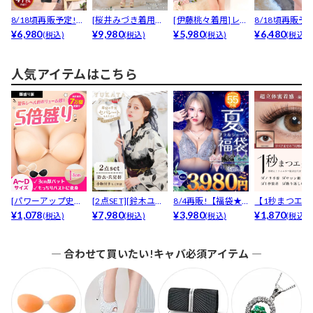
8/18頃再販予定!
[桜井みづき着用★
[伊藤桃々着用]レー
8/18頃再販予定
【累計販売40...
¥6,980
小さめサイズドレ
¥9,980
スアップＶカット
¥5,980
【累計販売100.
¥6,480
(税込)
(税込)
(税込)
(税込)
ス]...
ビ...
人気アイテムはこちら
[パワーアップ史上
[2点SET][鈴木ユリ
8/4再販!【福袋★
【1秒まつエク
最強5倍盛りアップ
¥1,078
ア(baby)...
¥7,980
ブラセット3点
¥3,980
リュームタイ
¥1,870
(税込)
(税込)
(税込)
(税込)
も...
入】...
ブ...
― 合わせて買いたい!キャバ必須アイテム ―