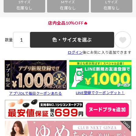
Sサイズ
Mサイズ
Lサイズ
在庫なし
在庫なし
在庫なし
店内全品10％OFF🔥
色・サイズを選ぶ
数量
ログイン
後にお気に入り追加できます
LINE登録でクーポンゲット！
アプリDLで毎日クーポンあたる