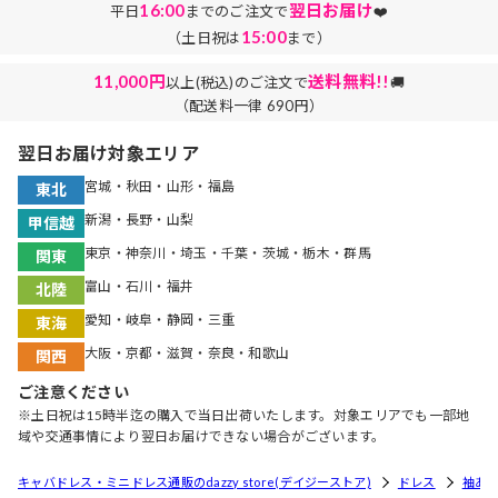
16:00
翌日お届け
平日
までのご注文で
❤️
15:00
（土日祝は
まで）
11,000円
送料無料!!
以上(税込)のご注文で
🚚
（配送料一律 690円）
翌日お届け対象エリア
宮城・秋田・山形・福島
東北
新潟・長野・山梨
甲信越
東京・神奈川・埼玉・千葉・茨城・栃木・群馬
関東
富山・石川・福井
北陸
愛知・岐阜・静岡・三重
東海
大阪・京都・滋賀・奈良・和歌山
関西
ご注意ください
※土日祝は15時半迄の購入で当日出荷いたします。対象エリアでも一部地
域や交通事情により翌日お届けできない場合がございます。
キャバドレス・ミニドレス通販のdazzy store(デイジーストア)
ドレス
袖あ