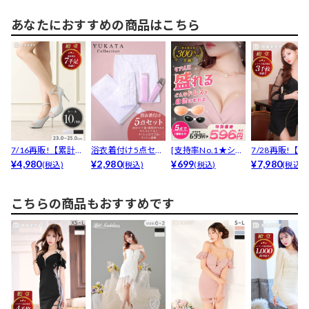
あなたにおすすめの商品はこちら
7/16再販!【累計70
浴衣着付け5点セッ
[支持率No.1★シリ
7/28再販!【X
00足販売・安...
¥4,980
ト【YUKATA b...
¥2,980
コン100％ヌー...
¥699
活】【累計380.
¥7,980
(税込)
(税込)
(税込)
(税込)
こちらの商品もおすすめです