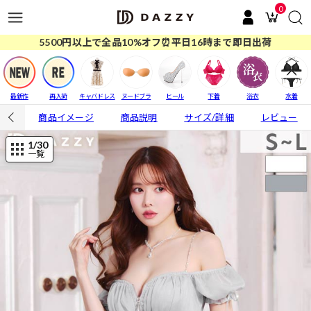
0
5500円以上で全品10%オフ⏰平日16時まで即日出荷
最新作
再入荷
キャバドレス
ヌードブラ
ヒール
下着
浴衣
水着
商品イメージ
商品説明
サイズ/詳細
レビュー
1
/30
一覧