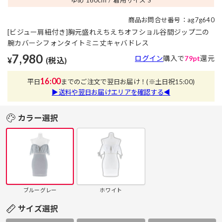
商品お問合せ番号：ag7g640
[ビジュー肩紐付き]胸元盛れえちえちオフショル谷間ジップ二の
腕カバーシフォンタイトミニ丈キャバドレス
7,980
ログイン
購入で
79pt
還元
¥
(税込)
16:00
平日
までのご注文で翌日お届け！
(※土日祝15:00)
▶送料や翌日お届けエリアを確認する◀
カラー選択
ブルーグレー
ホワイト
サイズ選択