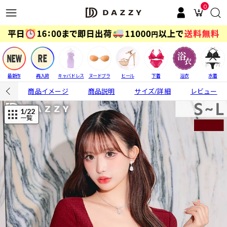
0
最新作
再入荷
キャバドレス
ヌードブラ
ヒール
下着
浴衣
水着
商品イメージ
商品説明
サイズ/詳細
レビュー
1
/22
一覧