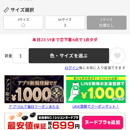
サイズ選択
Sサイズ
Mサイズ
Lサイズ
○
3
在庫なし
本日23:59まで⏰下着4点で1点タダ
色・サイズを選ぶ
数量
ログイン
後にお気に入り追加できます
LINE登録でクーポンゲット！
アプリDLで毎日クーポンあたる