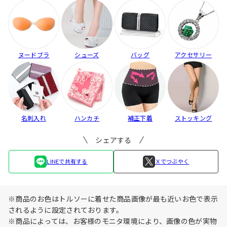
ヌードブラ
シューズ
バッグ
アクセサリー
名刺入れ
ハンカチ
補正下着
ストッキング
シェアする
LINEで共有する
Ｘでつぶやく
※商品のお色はトルソーに着せた商品画像が最も近いお色で表示
されるように設定されております。
※商品によっては、お客様のモニタ環境により、画像の色が実物