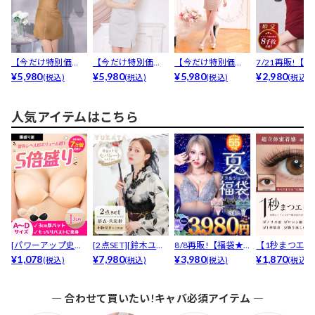
【今だけ特別価
【今だけ特別価
【今だけ特別価
7/21再販!【
格】[明日花キララ
¥5,980
格】大胆な胸元カ
¥5,980
格】[伊藤桃々着用]
¥5,980
売7000枚以上..
¥2,980
(税込)
(税込)
(税込)
(税込)
着用]...
ットで谷...
【透...
人気アイテムはこちら
[パワーアップ史上
[2点SET][鈴木ユリ
8/8再販!【福袋★
【1秒まつエク
最強5倍盛りアップ
¥1,078
ア(baby)...
¥7,980
ブラセット3点
¥3,980
リュームタイ
¥1,870
(税込)
(税込)
(税込)
(税込)
も...
入】...
ブ...
― 合わせて買いたい!キャバ必須アイテム ―