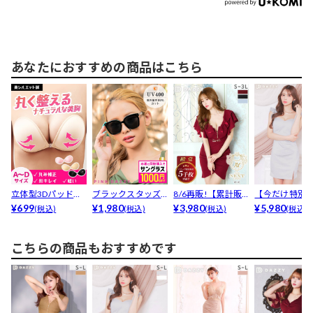
あなたにおすすめの商品はこちら
立体型3Dパッド付
ブラックスタッズ
8/6再販!【累計販
【今だけ特別
きヌードブラ
¥699
サングラス
¥1,980
売5000枚突破】...
¥3,980
格】大胆な胸
¥5,980
(税込)
(税込)
(税込)
(税込)
ットで谷...
こちらの商品もおすすめです