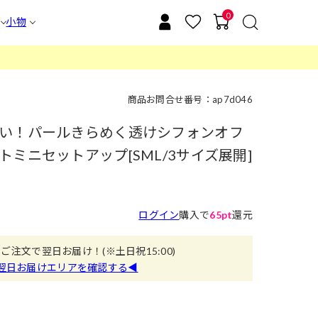
0
小物
商品お問合せ番号：ap7d046
い！パールきらめく透けシフォンオフ
ミニセットアップ[SML/3サイズ展開]
ログイン
購入で
65pt
還元
のご注文で翌日お届け！
(※土日祝15:00)
翌日お届けエリアを確認する◀