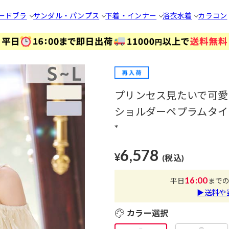
ードブラ
サンダル・パンプス
下着・インナー
浴衣
水着
カラコン
プリンセス見たいで可愛
ショルダーペプラムタイト
*
6,578
¥
(税込)
16:00
平日
まで
▶送料や
カラー選択