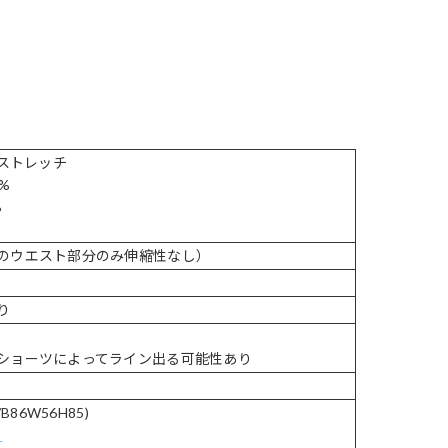
/ストレッチ
%
%
のウエスト部分のみ伸縮性なし）
り
ショーツによってライン出る可能性あり
B86W56H85)
ら