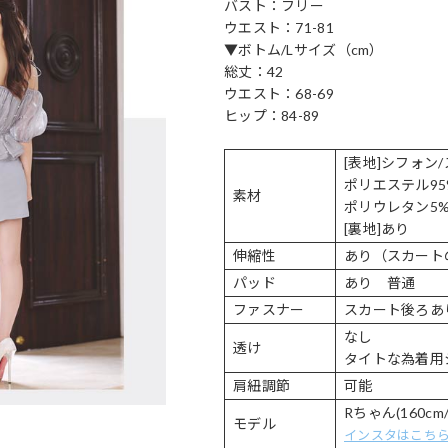
バスト：フリー
ウエスト：71-81
▼ボトム/Lサイズ（cm）
総丈：42
ウエスト：68-69
ヒップ：84-89
[表地]シフォン
ポリエステル95
素材
ポリウレタン5
[裏地]あり
伸縮性
あり（スカート
パッド
あり 普通
ファスナー
スカート後ろあ
なし
透け
タイトな為着用
肩紐調節
可能
Rちゃん(160cm/
モデル
インスタはこち