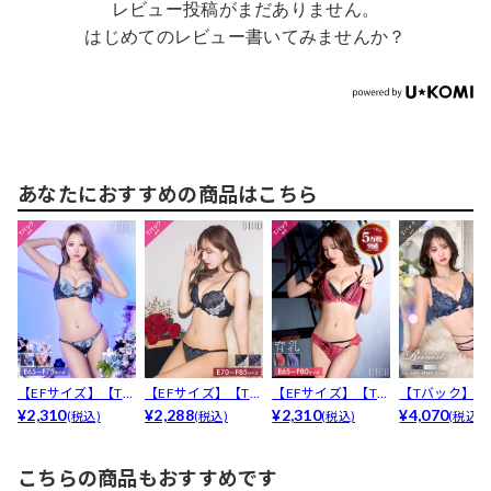
レビュー投稿がまだありません。
はじめてのレビュー書いてみませんか？
あなたにおすすめの商品はこちら
【EFサイズ】【Tバ
【EFサイズ】【Tバ
【EFサイズ】【Tバ
【Tバック】【
ック】ビビッドブ
¥2,310
ック】【三上悠亜
¥2,288
ック】ディープグ
¥2,310
まりや着用】【
¥4,070
(税込)
(税込)
(税込)
(税込)
ル...
着...
ラ...
i...
こちらの商品もおすすめです