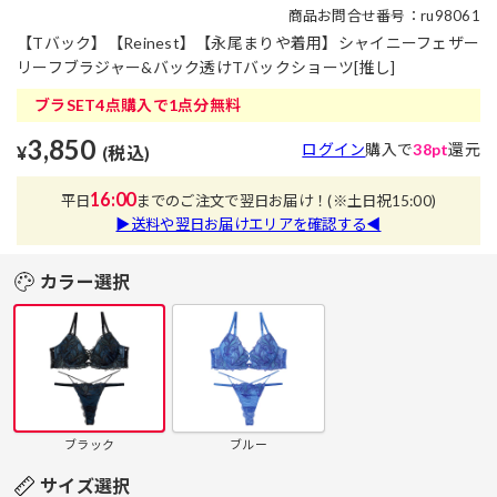
商品お問合せ番号：ru98061
【Tバック】【Reinest】【永尾まりや着用】シャイニーフェザー
リーフブラジャー&バック透けTバックショーツ[推し]
ブラSET4点購入で1点分無料
3,850
ログイン
購入で
38pt
還元
¥
(税込)
16:00
平日
までのご注文で翌日お届け！
(※土日祝15:00)
▶送料や翌日お届けエリアを確認する◀
カラー選択
ブラック
ブルー
サイズ選択