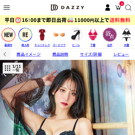
0
最新作
再入荷
キャバドレス
ヌードブラ
ヒール
下着
浴衣
水着
商品イメージ
商品説明
サイズ/詳細
レビュー
1
/11
一覧