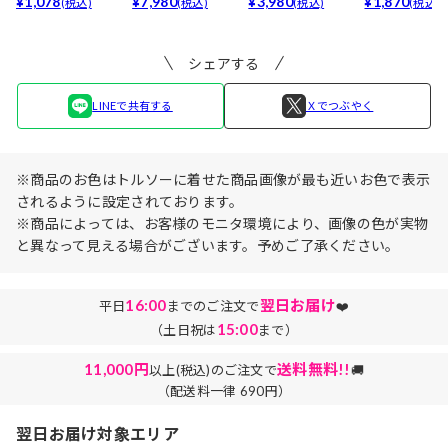
最強5倍盛りアップ
¥1,078
ア(baby)...
¥7,980
ブラセット3点
¥3,980
リュームタイ
¥1,870
(税込)
(税込)
(税込)
(税込)
も...
入】...
ブ...
シェアする
LINEで共有する
Ｘでつぶやく
※商品のお色はトルソーに着せた商品画像が最も近いお色で表示
されるように設定されております。
※商品によっては、お客様のモニタ環境により、画像の色が実物
と異なって見える場合がございます。予めご了承ください。
16:00
翌日お届け
平日
までのご注文で
❤️
15:00
（土日祝は
まで）
11,000円
送料無料!!
以上(税込)のご注文で
🚚
（配送料一律 690円）
翌日お届け対象エリア