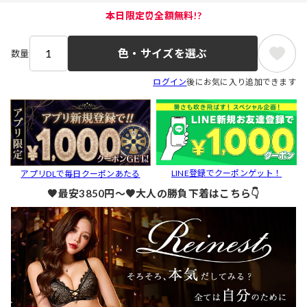
本日限定⏰全額無料!?
色・サイズを選ぶ
数量
ログイン
後にお気に入り追加できます
LINE登録でクーポンゲット！
アプリDLで毎日クーポンあたる
🖤最安3850円～🖤大人の勝負下着はこちら👇