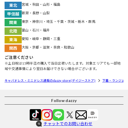
宮城・秋田・山形・福島
東北
新潟・長野・山梨
甲信越
東京・神奈川・埼玉・千葉・茨城・栃木・群馬
関東
富山・石川・福井
北陸
愛知・岐阜・静岡・三重
東海
大阪・京都・滋賀・奈良・和歌山
関西
ご注意ください
※土日祝は15時半迄の購入で当日出荷いたします。対象エリアでも一部地
域や交通事情により翌日お届けできない場合がございます。
キャバドレス・ミニドレス通販のdazzy store(デイジーストア)
下着・ランジェリ
Follow dazzy
チャットでのお問い合わせ