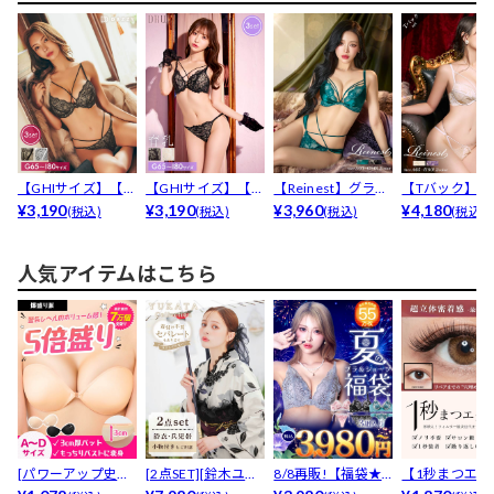
【GHIサイズ】【3
【GHIサイズ】【点
【Reinest】グラマ
【Tバック】【R
点セット】【渡辺
¥3,190
セット】【かとゆ
¥3,190
ラスサテンコー...
¥3,960
est】【永尾ま..
¥4,180
(税込)
(税込)
(税込)
(税込)
み...
り...
人気アイテムはこちら
[パワーアップ史上
[2点SET][鈴木ユリ
8/8再販!【福袋★
【1秒まつエク