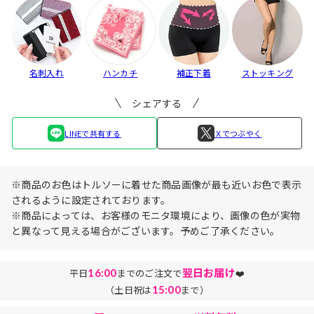
名刺入れ
ハンカチ
補正下着
ストッキング
シェアする
LINEで共有する
Ｘでつぶやく
※商品のお色はトルソーに着せた商品画像が最も近いお色で表示
されるように設定されております。
※商品によっては、お客様のモニタ環境により、画像の色が実物
と異なって見える場合がございます。予めご了承ください。
16:00
翌日お届け
平日
までのご注文で
❤️
15:00
（土日祝は
まで）