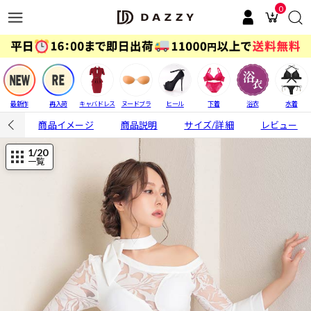
0
最新作
再入荷
キャバドレス
ヌードブラ
ヒール
下着
浴衣
水着
商品イメージ
商品説明
サイズ/詳細
レビュー
1
/20
一覧