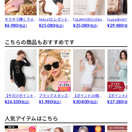
キラキラ輝くラメ×
[Alice]エレガント
[GLAMOROUS by
[LuxeStyle]
シアーホルター♪
¥6,980
レースフロント...
¥25,080
Andy]...
¥25,080
ョルダー透...
¥29,480
(税込)
(税込)
(税込)
(税込
アク...
こちらの商品もおすすめです
【今だけポイント0
ブラックスタッズ
【ポイント20倍】
【ポイント20
倍】[Andy]シア...
¥26,100
サングラス
¥1,980
[Andy]オールリ...
¥30,800
[Andy]シアーフ.
¥27,280
(税込)
(税込)
(税込)
(税込
人気アイテムはこちら