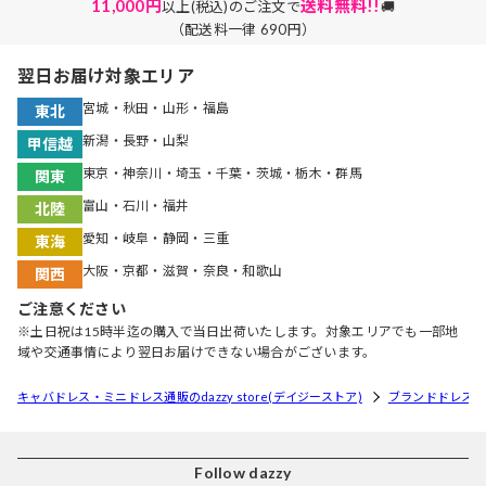
11,000円
送料無料!!
以上(税込)のご注文で
🚚
（配送料一律 690円）
翌日お届け対象エリア
宮城・秋田・山形・福島
東北
新潟・長野・山梨
甲信越
東京・神奈川・埼玉・千葉・茨城・栃木・群馬
関東
富山・石川・福井
北陸
愛知・岐阜・静岡・三重
東海
大阪・京都・滋賀・奈良・和歌山
関西
ご注意ください
※土日祝は15時半迄の購入で当日出荷いたします。対象エリアでも一部地
域や交通事情により翌日お届けできない場合がございます。
キャバドレス・ミニドレス通販のdazzy store(デイジーストア)
ブランドドレス
Follow dazzy