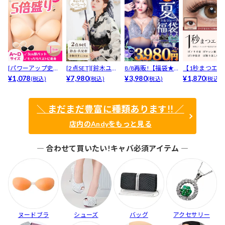
[パワーアップ史上
[2点SET][鈴木ユリ
8/8再販!【福袋★
【1秒まつエク
最強5倍盛りアップ
¥1,078
ア(baby)...
¥7,980
ブラセット3点
¥3,980
リュームタイ
¥1,870
(税込)
(税込)
(税込)
(税込)
も...
入】...
ブ...
＼ まだまだ豊富に種類あります!! ／
店内のAndyをもっと見る
― 合わせて買いたい!キャバ必須アイテム ―
ヌードブラ
シューズ
バッグ
アクセサリー