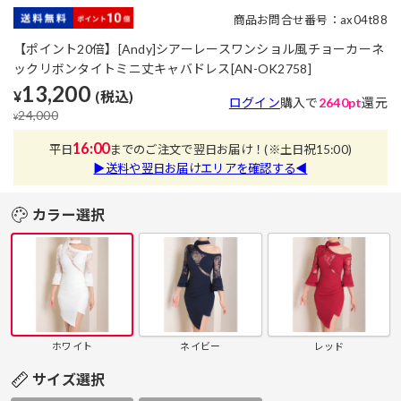
商品お問合せ番号：ax04t88
【ポイント20倍】[Andy]シアーレースワンショル風チョーカーネ
ックリボンタイトミニ丈キャバドレス[AN-OK2758]
13,200
¥
(税込)
ログイン
購入で
2640pt
還元
24,000
¥
16:00
平日
までのご注文で翌日お届け！
(※土日祝15:00)
▶送料や翌日お届けエリアを確認する◀
カラー選択
ホワイト
ネイビー
レッド
サイズ選択