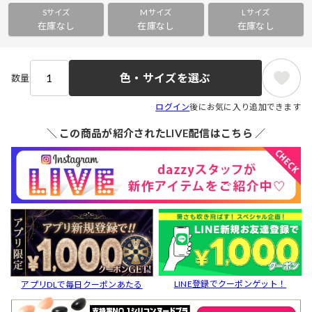
Sサイズ
Mサイズ
Lサイズ
在庫なし
在庫なし
在庫なし
色・サイズを選ぶ
数量
ログイン
後にお気に入り追加できます
＼ この商品が紹介されたLIVE配信はこちら ／
LINE登録でクーポンゲット！
アプリDLで毎日クーポンあたる