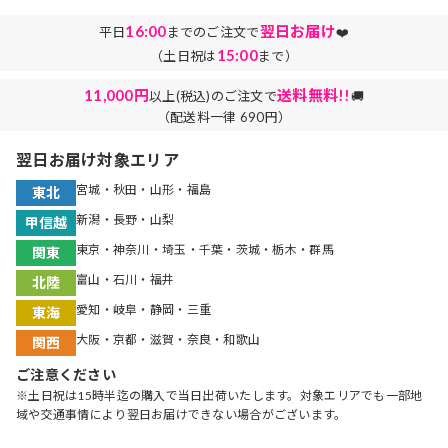
16:00
翌日お届け
平日
までのご注文で
❤️
15:00
（土日祝は
まで）
11,000円
送料無料!!
以上(税込)のご注文で
🚚
（配送料一律 690円）
翌日お届け対象エリア
宮城・秋田・山形・福島
東北
新潟・長野・山梨
甲信越
東京・神奈川・埼玉・千葉・茨城・栃木・群馬
関東
富山・石川・福井
北陸
愛知・岐阜・静岡・三重
東海
大阪・京都・滋賀・奈良・和歌山
関西
ご注意ください
※土日祝は15時半迄の購入で当日出荷いたします。対象エリアでも一部地
域や交通事情により翌日お届けできない場合がございます。