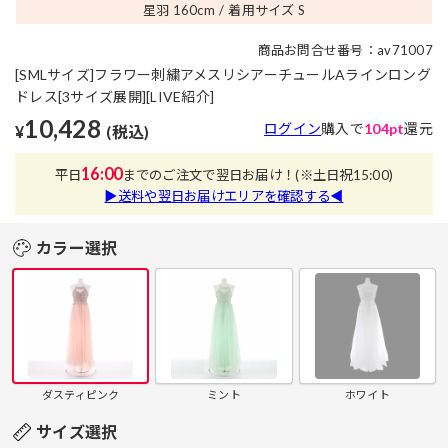
星羽 160
cm
着用サイズ S
商品お問合せ番号：av71007
[SMLサイズ]フラワー刺繍アメスリシアーチュールAラインロング
ドレス[3サイズ展開][LIVE紹介]
10,428
ログイン
購入で
104pt
還元
¥
(税込)
16:00
平日
までのご注文で翌日お届け！
(※土日祝15:00)
▶送料や翌日お届けエリアを確認する◀
カラー選択
ダスティピンク
ミント
ホワイト
サイズ選択