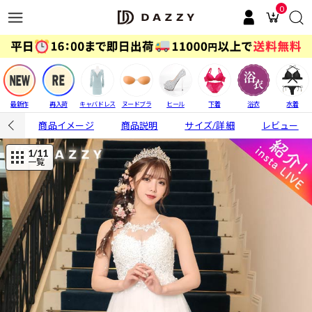
0
最新作
再入荷
キャバドレス
ヌードブラ
ヒール
下着
浴衣
水着
商品イメージ
商品説明
サイズ/詳細
レビュー
1
/11
一覧