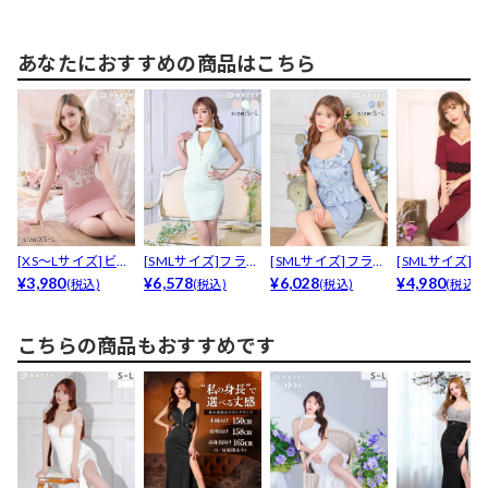
あなたにおすすめの商品はこちら
[XS～Lサイズ]ビジ
[SMLサイズ]フラワ
[SMLサイズ]フラワ
[SMLサイズ]
ュー付きウエスト...
¥3,980
ー刺繍アメスリフ...
¥6,578
ー刺繍フロントジ...
¥6,028
ラーウエスト刺繍
¥4,980
(税込)
(税込)
(税込)
(税込)
こちらの商品もおすすめです