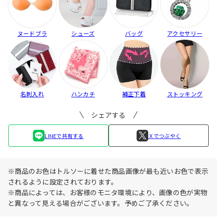
ヌードブラ
シューズ
バッグ
アクセサリー
名刺入れ
ハンカチ
補正下着
ストッキング
シェアする
LINEで共有する
Ｘでつぶやく
※商品のお色はトルソーに着せた商品画像が最も近いお色で表示
されるように設定されております。
※商品によっては、お客様のモニタ環境により、画像の色が実物
と異なって見える場合がございます。予めご了承ください。