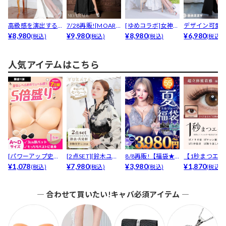
高級感を演出する
7/28再販![MOARA
[ゆめコラボ]女神級
デザイン可愛
ゴールドライン×バ
¥8,980
DY][姉ド...
¥9,980
上品ワンショルダ
¥8,980
大胆スリット
¥6,980
(税込)
(税込)
(税込)
(税込)
スト...
ー...
脚魅せ...
人気アイテムはこちら
[パワーアップ史上
[2点SET][鈴木ユリ
8/8再販!【福袋★
【1秒まつエク
最強5倍盛りアップ
¥1,078
ア(baby)...
¥7,980
ブラセット3点
¥3,980
リュームタイ
¥1,870
(税込)
(税込)
(税込)
(税込)
も...
入】...
ブ...
― 合わせて買いたい!キャバ必須アイテム ―