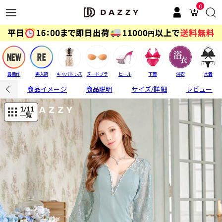
0
最新作
再入荷
キャバドレス
ヌードブラ
ヒール
下着
浴衣
水着
商品イメージ
商品説明
サイズ/詳細
レビュー
1
/11
一覧