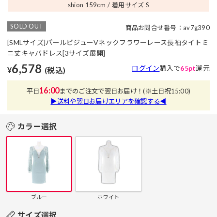
shion 159
cm
着用サイズ S
SOLD OUT
商品お問合せ番号：av7g390
[SMLサイズ]パールビジューVネックフラワーレース長袖タイトミ
ニ丈キャバドレス[3サイズ展開]
6,578
ログイン
購入で
65pt
還元
¥
(税込)
16:00
平日
までのご注文で翌日お届け！
(※土日祝15:00)
▶送料や翌日お届けエリアを確認する◀
カラー選択
ブルー
ホワイト
サイズ選択