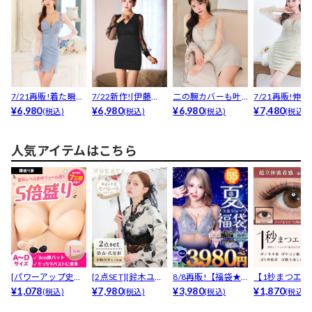
7/21再販!着た瞬間
7/22新作![伊藤
二の腕カバーも叶
7/21再販!伸
くびれ-5cm見...
¥6,980
桃々着用]ビジュ
¥6,980
うシアー長袖♪ベ
¥6,980
群!可愛いの声続.
¥7,480
(税込)
(税込)
(税込)
(税込)
ー...
ルトモ...
人気アイテムはこちら
[パワーアップ史上
[2点SET][鈴木ユリ
8/8再販!【福袋★
【1秒まつエク
最強5倍盛りアップ
¥1,078
ア(baby)...
¥7,980
ブラセット3点
¥3,980
リュームタイ
¥1,870
(税込)
(税込)
(税込)
(税込)
も...
入】...
ブ...