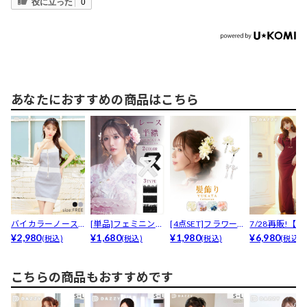
役に立った
0
あなたにおすすめの商品はこちら
バイカラーノース
[単品]フェミニンレ
[4点SET]フラワー
7/28再販!【
リーブフロントジ
¥2,980
ース半襟
¥1,680
モチーフ×パール髪
¥1,980
売1200枚以上..
¥6,980
(税込)
(税込)
(税込)
(税込)
ップニ...
飾り
こちらの商品もおすすめです