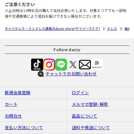
ご注意ください
※土日祝は15時半迄の購入で当日出荷いたします。対象エリアでも一部地
域や交通事情により翌日お届けできない場合がございます。
キャバドレス・ミニドレス通販のdazzy store(デイジーストア)
ドレス
袖あ
Follow dazzy
チャットでのお問い合わせ
新規会員登録
ログイン
カート
メルマガ登録･解除
お問合せ
返品について
支払い方法について
送料や発送について