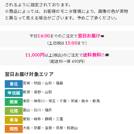
されるように設定されております。
※商品によっては、お客様のモニタ環境により、画像の色が実物
と異なって見える場合がございます。予めご了承ください。
16:00
翌日お届け
平日
までのご注文で
❤️
15:00
（土日祝は
まで）
11,000円
送料無料!!
以上(税込)のご注文で
🚚
（配送料一律 690円）
翌日お届け対象エリア
宮城・秋田・山形・福島
東北
新潟・長野・山梨
甲信越
東京・神奈川・埼玉・千葉・茨城・栃木・群馬
関東
富山・石川・福井
北陸
愛知・岐阜・静岡・三重
東海
大阪・京都・滋賀・奈良・和歌山
関西