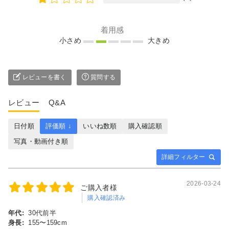
着用感
小さめ
大きめ
レビューを書く
質問する
レビュー
Q&A
日付順
評価順 ↓
いいね数順
購入確認順
写真・動画付き順
詳細フィルター
2026-03-24
ご購入者様
購入確認済み
年代:
30代前半
身長:
155〜159cm