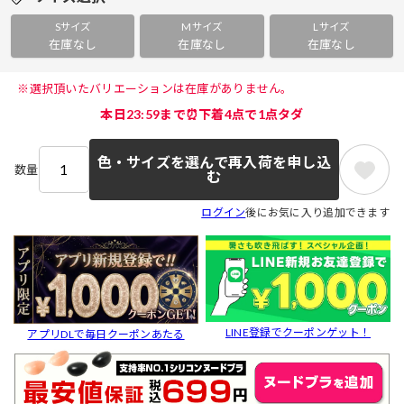
Sサイズ
Mサイズ
Lサイズ
在庫なし
在庫なし
在庫なし
 ※選択頂いたバリエーションは在庫がありません。 
本日23:59まで⏰下着4点で1点タダ
色・サイズを選んで再入荷を申し込
数量
む
ログイン
後にお気に入り追加できます
LINE登録でクーポンゲット！
アプリDLで毎日クーポンあたる