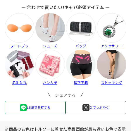
― 合わせて買いたい!キャバ必須アイテム ―
ヌードブラ
シューズ
バッグ
アクセサリー
名刺入れ
ハンカチ
補正下着
ストッキング
シェアする
LINEで共有する
Ｘでつぶやく
※商品のお色はトルソーに着せた商品画像が最も近いお色で表示