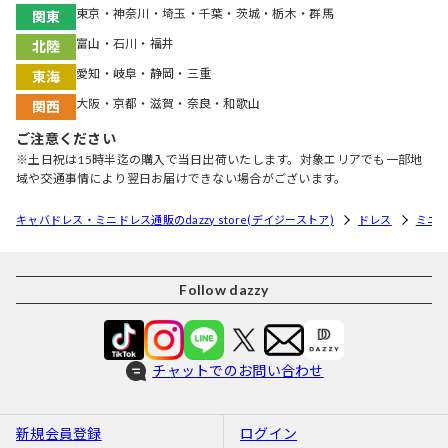
東京・神奈川・埼玉・千葉・茨城・栃木・群馬
関東
富山・石川・福井
北陸
愛知・岐阜・静岡・三重
東海
大阪・京都・滋賀・奈良・和歌山
関西
ご注意ください
※土日祝は15時半迄の購入で当日出荷いたします。対象エリアでも一部地
域や交通事情により翌日お届けできない場合がございます。
キャバドレス・ミニドレス通販のdazzy store(デイジーストア)
ドレス
ミニ
Follow dazzy
チャットでのお問い合わせ
新規会員登録
ログイン