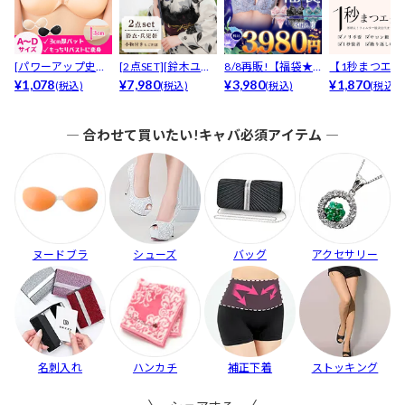
[パワーアップ史上
[2点SET][鈴木ユリ
8/8再販!【福袋★
【1秒まつエク
最強5倍盛りアップ
¥1,078
ア(baby)...
¥7,980
ブラセット3点
¥3,980
リュームタイ
¥1,870
(税込)
(税込)
(税込)
(税込)
も...
入】...
ブ...
― 合わせて買いたい!キャバ必須アイテム ―
ヌードブラ
シューズ
バッグ
アクセサリー
名刺入れ
ハンカチ
補正下着
ストッキング