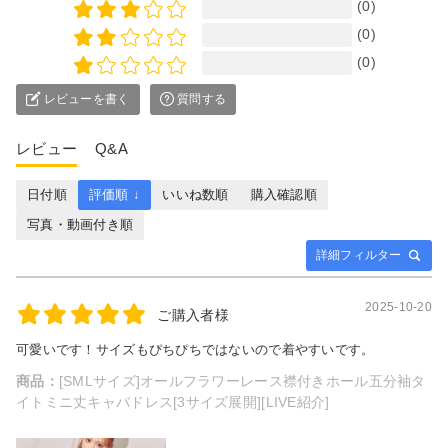
(0)
(0)
(0)
レビューを書く
質問する
レビュー
Q&A
日付順
評価順 ↓
いいね数順
購入確認順
写真・動画付き順
詳細フィルター
2025-10-20
ご購入者様
可愛いです！サイズもぴちぴちではないので着やすいです。
商品：
[SMLサイズ]オールフラワーレース襟付きホール五分袖タ
イトミニ丈キャバドレス[3サイズ展開][LIVE紹介]