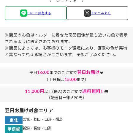
シェアする
LINEで共有する
Ｘでつぶやく
※商品のお色はトルソーに着せた商品画像が最も近いお色で表示
されるように設定されております。
※商品によっては、お客様のモニタ環境により、画像の色が実物
と異なって見える場合がございます。予めご了承ください。
16:00
翌日お届け
平日
までのご注文で
❤️
15:00
（土日祝は
まで）
11,000円
送料無料!!
以上(税込)のご注文で
🚚
（配送料一律 690円）
翌日お届け対象エリア
宮城・秋田・山形・福島
東北
新潟・長野・山梨
甲信越