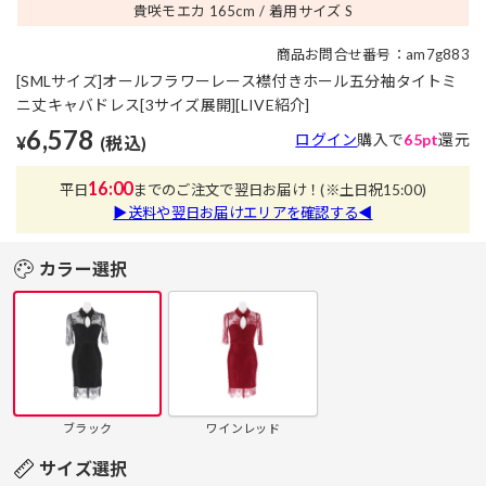
貴咲モエカ 165
cm
着用サイズ S
商品お問合せ番号：am7g883
[SMLサイズ]オールフラワーレース襟付きホール五分袖タイトミ
ニ丈キャバドレス[3サイズ展開][LIVE紹介]
6,578
ログイン
購入で
65pt
還元
¥
(税込)
16:00
平日
までのご注文で翌日お届け！
(※土日祝15:00)
▶送料や翌日お届けエリアを確認する◀
カラー選択
ブラック
ワインレッド
サイズ選択