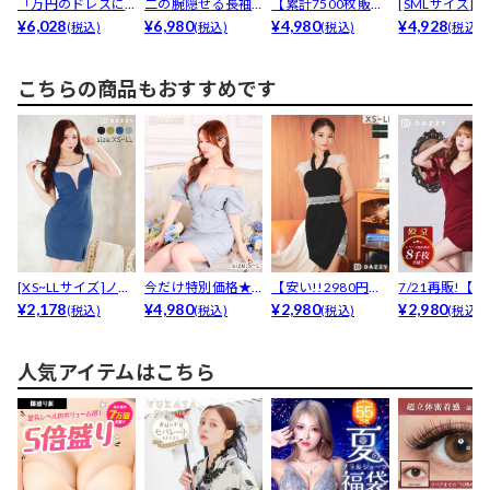
「万円のドレスに
二の腕隠せる長袖
【累計7500枚販
[SMLサイズ]
も劣らない高見え
¥6,028
フラワーレース×ベ
¥6,980
売】パール×ビジュ
¥4,980
ーストリングホー
¥4,928
(税込)
(税込)
(税込)
(税込)
ドレス...
ルト...
ー...
こちらの商品もおすすめです
[XS~LLサイズ]ノー
今だけ特別価格★
【安い!!2980円】
7/21再販!【
スリーブスリッ...
¥2,178
フロントジップツ
¥4,980
襟付きドッキング...
¥2,980
売7000枚以上..
¥2,980
(税込)
(税込)
(税込)
(税込)
イード...
人気アイテムはこちら