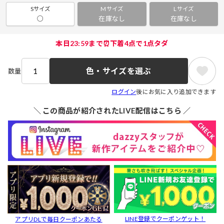
Sサイズ
Mサイズ
Lサイズ
○
在庫なし
在庫なし
本日23:59まで⏰下着4点で1点タダ
色・サイズを選ぶ
数量
ログイン
後にお気に入り追加できます
＼ この商品が紹介されたLIVE配信はこちら ／
LINE登録でクーポンゲット！
アプリDLで毎日クーポンあたる