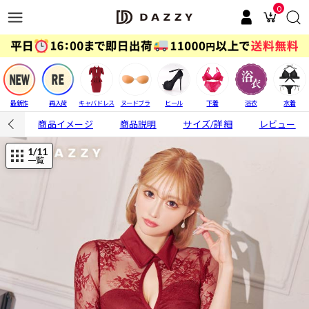
0
最新作
再入荷
キャバドレス
ヌードブラ
ヒール
下着
浴衣
水着
商品イメージ
商品説明
サイズ/詳細
レビュー
1
/11
一覧