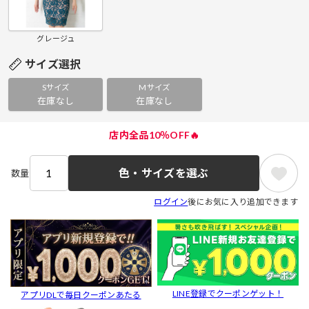
グレージュ
サイズ選択
Sサイズ
Mサイズ
在庫なし
在庫なし
店内全品10％OFF🔥
色・サイズを選ぶ
数量
ログイン
後にお気に入り追加できます
LINE登録でクーポンゲット！
アプリDLで毎日クーポンあたる