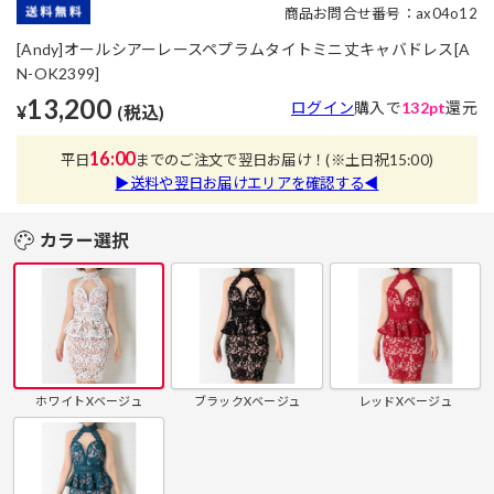
商品お問合せ番号：ax04o12
[Andy]オールシアーレースペプラムタイトミニ丈キャバドレス[A
N-OK2399]
13,200
ログイン
購入で
132pt
還元
¥
(税込)
16:00
平日
までのご注文で翌日お届け！
(※土日祝15:00)
▶送料や翌日お届けエリアを確認する◀
カラー選択
ホワイトXベージュ
ブラックXベージュ
レッドXベージュ