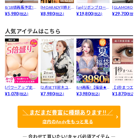
8/18頃再販予定!
[MOARADY][姉ド
[an]リボンブローチ
[GLAMOROUS 
【累計3000枚...
¥5,980
レス]体のライ...
¥8,980
ドットチュールA...
¥19,800
Andy]...
¥29,700
(税込)
(税込)
(税込)
(税込
人気アイテムはこちら
[パワーアップ史上
[2点SET][鈴木ユリ
8/4再販!【福袋★
【1秒まつエク
最強5倍盛りアップ
¥1,078
ア(baby)...
¥7,980
ブラセット3点
¥3,980
リュームタイ
¥1,870
(税込)
(税込)
(税込)
(税込)
も...
入】...
ブ...
＼ まだまだ豊富に種類あります!! ／
店内のAndyをもっと見る
― 合わせて買いたい!キャバ必須アイテム ―