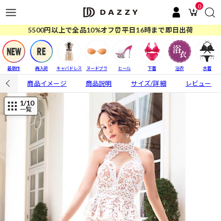
0
5500円以上で全品10%オフ⏰平日16時まで即日出荷
最新作
再入荷
キャバドレス
ヌードブラ
ヒール
下着
浴衣
水着
商品イメージ
商品説明
サイズ/詳細
レビュー
1
/10
一覧