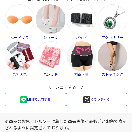
ヌードブラ
シューズ
バッグ
アクセサリー
名刺入れ
ハンカチ
補正下着
ストッキング
シェアする
LINEで共有する
Ｘでつぶやく
※商品のお色はトルソーに着せた商品画像が最も近いお色で表示
されるように設定されております。