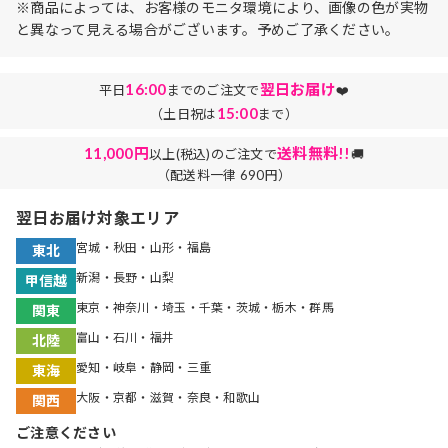
※商品によっては、お客様のモニタ環境により、画像の色が実物
と異なって見える場合がございます。予めご了承ください。
16:00
翌日お届け
平日
までのご注文で
❤️
15:00
（土日祝は
まで）
11,000円
送料無料!!
以上(税込)のご注文で
🚚
（配送料一律 690円）
翌日お届け対象エリア
宮城・秋田・山形・福島
東北
新潟・長野・山梨
甲信越
東京・神奈川・埼玉・千葉・茨城・栃木・群馬
関東
富山・石川・福井
北陸
愛知・岐阜・静岡・三重
東海
大阪・京都・滋賀・奈良・和歌山
関西
ご注意ください