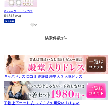
Viewm ヴューム / カラコ
ン 【1day/度あり･なし/1
¥1,815
(税込)
4.2mm】
53
検索件数
1
件
キャバドレス 口コミ 高評価 殿堂入り 人気ドレス
下着 上下セット 安い プチプラ 可愛い おすすめ