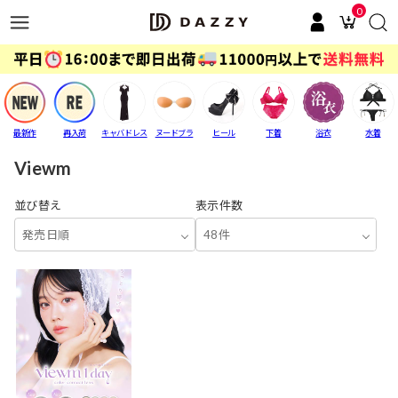
0
最新作
再入荷
キャバドレス
ヌードブラ
ヒール
下着
浴衣
水着
Viewm
並び替え
表示件数
発売日順
48件