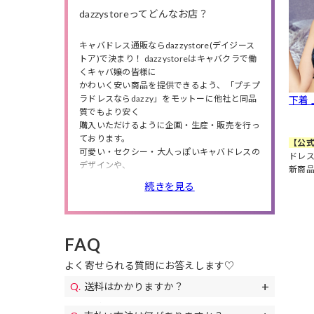
dazzystoreってどんなお店？
キャバドレス通販ならdazzystore(デイジース
トア)で決まり！ dazzystoreはキャバクラで働
くキャバ嬢の皆様に
かわいく安い商品を提供できるよう、「プチプ
ラドレスならdazzy」をモットーに他社と同品
下着
質でもより安く
購入いただけるように企画・生産・販売を行っ
ております。
【公式
可愛い・セクシー・大人っぽいキャバドレスの
ドレス
デザインや、
新商
小さいサイズから大きいサイズまで商品数は豊
続きを見る
富に❤
人気のミニドレス・ロングドレスの他にも、
高級ドレス・韓国ドレス、結婚式・特別な日に
ピッタリのパーティードレスや、
FAQ
私服や同伴で使えるワンピースも多数取り扱っ
ているので、
よく寄せられる質問にお答えします♡
シチュエーションやニーズによってドレスが選
べます。
送料はかかりますか？
また、送料無料やセールも随時開催！
送料は全国一律690円(税込)になります。
お得なクーポンも配布!下着やアクセサリー、