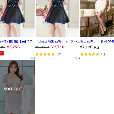
zzy特別価格】[an]クハ
【dazzy特別価格】[an]クハ
明日花キララ着用[SM
ックビジューラインスト
イネックビジューラインスト
ズ]パイピングノース
¥5,258
¥2,750
¥7,128
080
¥22,800
(税込)
星柄レースAラインミニ
ーン星柄レースAラインミニ
タイトミニセットアッ
1件
1件
バドレス[AOC-3191]
ドレス[AOC-3191]
イズ展開]
9
5
SOLD OUT