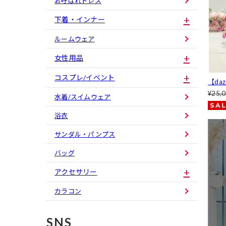
お呼ばれドレス
下着・インナー
ルームウェア
女性用品
コスプレ/イベント
【da
イネ
¥25,
水着/スイムウェア
ーン
丈キャ
浴衣
サンダル・パンプス
バッグ
アクセサリー
カラコン
SNS