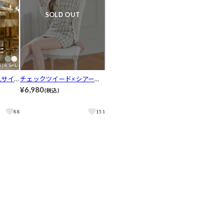
SOLD OUT
Lサイ
チェックツイード×シアー袖
リーブ
が上品さ引き立てるビジュー
¥6,980
(税込)
プ[3サ
谷間ジップタイトミニ丈キャ
バドレス[SML/3サイズ展開]
88
151