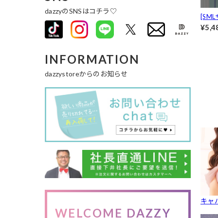
dazzyのSNSはコチラ♡
[SM
オフ
¥5,4
きマ
イズ展
INFORMATION
dazzystoreからのお知らせ
キャ
WELCOME DAZZY