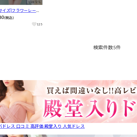
Lサイズ]フラワーレース
ショルパールチェーン付
80
(税込)
ーメイドミニドレス[3サ
125
開]
検索件数
5
件
バドレス 口コミ 高評価 殿堂入り 人気ドレス