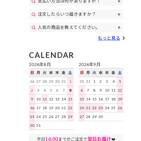
支払い方法は何がありますか？
11,000円(税込)以上のご注文で送料無料
パンプス、
代金引換、クレジットカード、各携帯キ
になります。毎月イベントで送料無料の
コスプレ、カラコン等もご用意♪
注文したらいつ届きますか？
土日祝日も午後遅くまで当日発送しており
ャリア決済、RPay(楽天Pay)、NP後払
日もあります。
すぐにお届けします。
予約商品を除き、平日は16時まで、土日
い、Paidyがご利用いただけます。
人気の商品を教えてください。
祝日は15時までのご注文を原則として当
デイジーストアで人気の商品はこちらの
日発送いたします。地域ごとにお届け迄
もっと見る
ランキング
をご確認ください。
にかかる日数はこちらをご確認くださ
い。
CALENDAR
2026年8月
2026年9月
日
月
火
水
木
金
土
日
月
火
水
木
金
土
26
27
28
29
30
31
1
30
31
1
2
3
4
5
2
3
4
5
6
7
8
6
7
8
9
10
11
12
9
10
11
12
13
14
15
13
14
15
16
17
18
19
16
17
18
19
20
21
22
20
21
22
23
24
25
26
23
24
25
26
27
28
29
27
28
29
30
30
31
16:00
翌日お届け
平日
までのご注文で
❤️