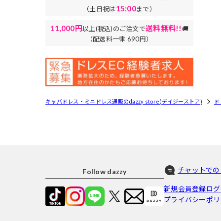
15:00
（土日祝は
まで）
11,000円
送料無料!!
以上(税込)のご注文で
🚚
（配送料一律 690円）
キャバドレス・ミニドレス通販のdazzy store(デイジーストア)
ド
チャットでの
Follow dazzy
新規会員登録
ログ
プライバシーポリ