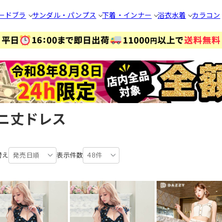
ードブラ
サンダル・パンプス
下着・インナー
浴衣
水着
カラコン
ニ丈ドレス
替え
発売日順
表示件数
48件