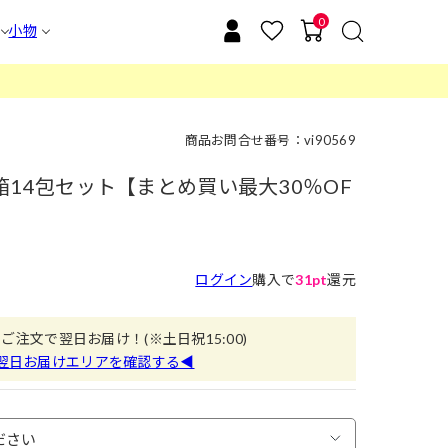
0
小物
商品お問合せ番号：vi90569
 1箱14包セット【まとめ買い最大30％OF
ログイン
購入で
31pt
還元
のご注文で翌日お届け！
(※土日祝15:00)
翌日お届けエリアを確認する◀