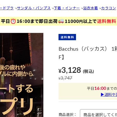
ードブラ
サンダル・パンプス
下着・インナー
浴衣
水着
カラコン
Bacchus（バッカス）
F】
3,128
¥
(税込)
3,747
¥
16:00
平日
まで
▶送料や
商品選択