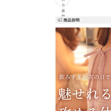
り
追
加
商品説明