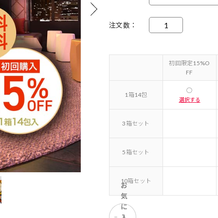
注文数
初回限定15%O
FF
○
1箱14包
選択する
3箱セット
5箱セット
10箱セット
お
気
に
入