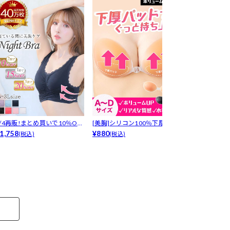
8/4再販!まとめ買いで10％OF
[美胸]シリコン100％下厚プッ
LRデリケート
！...
1,758
シュア...
¥880
プ-[デ...
¥1,650
(税込)
(税込)
(税込)