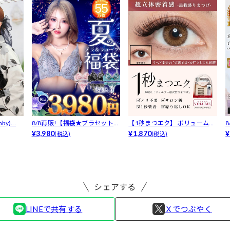
y)...
8/8再販!【福袋★ブラセット3
【1秒まつエク】 ボリュームタ
点入】...
¥3,980
イプ ブ...
¥1,870
F
¥
(税込)
(税込)
シェアする
LINEで共有する
Ｘでつぶやく