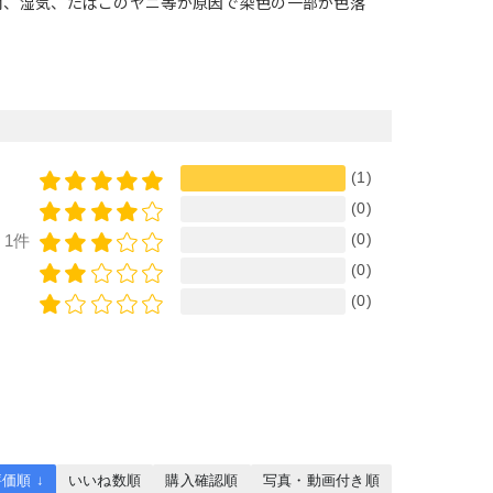
雨、湿気、たばこのヤニ等が原因で染色の一部が色落
(1)
(0)
(0)
1件
(0)
(0)
価順 ↓
いいね数順
購入確認順
写真・動画付き順