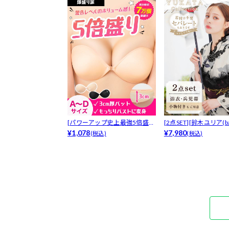
[パワーアップ史上最強5倍盛り
[2点SET][鈴木ユリア(bab
アップも...
¥1,078
¥7,980
(税込)
(税込)