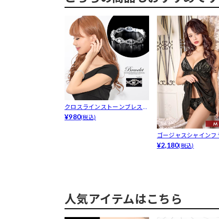
クロスラインストーンブレスレ
ット［アク...
¥980
(税込)
ゴージャスシャインフ
ビードール
¥2,180
(税込)
人気アイテムはこちら