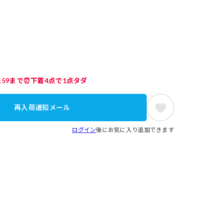
3:59まで⏰下着4点で1点タダ
再入荷通知メール
ログイン
後にお気に入り追加できます