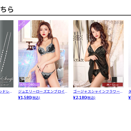
ちら
ンドレス
ジュエリーローズエンブロイダ
ゴージャスシャインフラワーベ
リーブラジ...
¥1,580
ビードール
¥2,180
¥
(税込)
(税込)