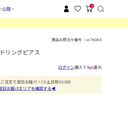
0
小物
商品お問合せ番号：so76066
ドリングピアス
ログイン
購入で
9pt
還元
のご注文で翌日お届け！
(※土日祝15:00)
翌日お届けエリアを確認する◀