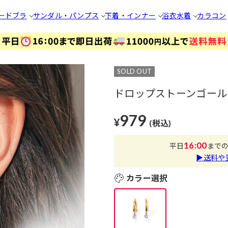
ードブラ
サンダル・パンプス
下着・インナー
浴衣
水着
カラコン
SOLD OUT
ドロップストーンゴール
979
¥
(税込)
16:00
平日
まで
▶送料や
カラー選択