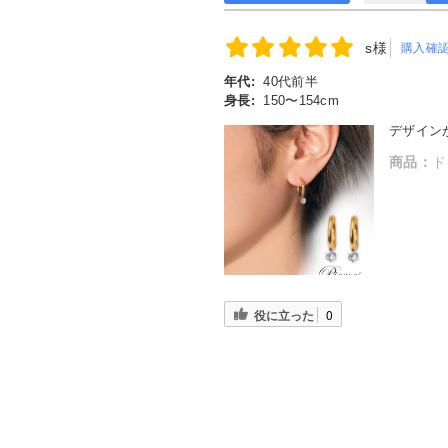
s様
購入確
年代:
40代前半
身長:
150〜154cm
デザイン
商品：
ド
役に立った
0