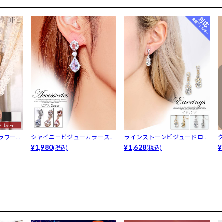
ラワーベ
シャイニービジューカラースト
ラインストーンビジュードロッ
ーンピアス
¥1,980
プイヤリング
¥1,628
¥
(税込)
(税込)