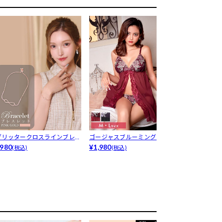
グリッタークロスラインブレス
ゴージャスブルーミングローズ
パープル＆ホ
レット
980
ベビードール
¥1,980
ンクカラー...
¥3,278
(税込)
(税込)
(税込)