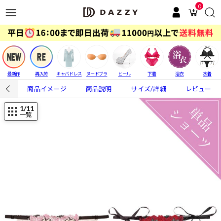
0
最新作
再入荷
キャバドレス
ヌードブラ
ヒール
下着
浴衣
水着
商品イメージ
商品説明
サイズ/詳細
レビュー
1
/11
一覧