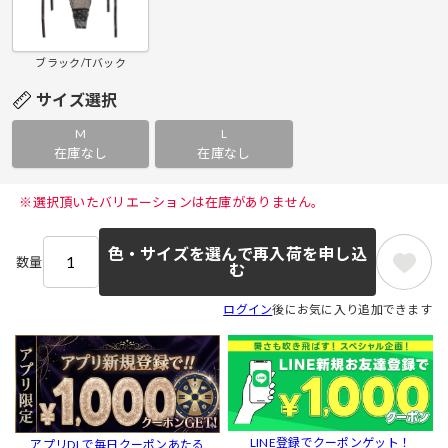
ブラック/Tバック
サイズ選択
M
L
在庫なし
在庫なし
 ※選択頂いたバリエーションは在庫がありません。 
色・サイズを選んで再入荷を申し込
数量
む
ログイン
後にお気に入り追加できます
LINE登録でクーポンゲット！
アプリDLで毎日クーポンあたる