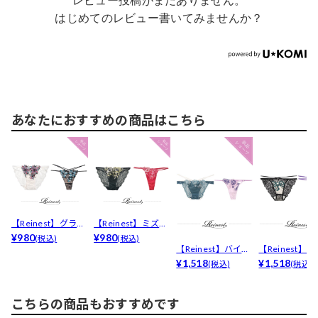
レビュー投稿がまだありません。
はじめてのレビュー書いてみませんか？
あなたにおすすめの商品はこちら
【Reinest】グラフ
【Reinest】ミズバ
ィカルフラワー...
¥980
ショウ刺繍バッ...
¥980
(税込)
(税込)
【Reinest】バイカ
【Reinest】
ラーヴィンテー...
¥1,518
カルアイビーバ.
¥1,518
(税込)
(税込)
こちらの商品もおすすめです