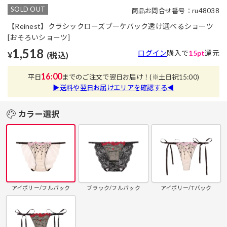
SOLD OUT
商品お問合せ番号：ru48038
【Reinest】クラシックローズブーケバック透け選べるショーツ
[おそろいショーツ]
1,518
ログイン
購入で
15pt
還元
¥
(税込)
16:00
平日
までのご注文で翌日お届け！
(※土日祝15:00)
▶送料や翌日お届けエリアを確認する◀
カラー選択
アイボリー/フルバック
ブラック/フルバック
アイボリー/Tバック