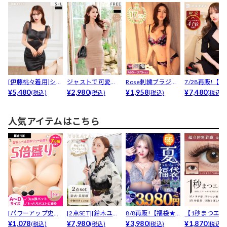
[伊藤桃々着用]シア
ジャストで可愛
Rose刺繍ブラジャ
7/28再販!【
ーカットに視線釘
¥5,480
い！ワンカラー切
¥2,980
ー&フルバ...
¥1,958
売枚数4000枚..
¥7,480
(税込)
(税込)
(税込)
(税込)
付...
り替えニ...
人気アイテムはこちら
[パワーアップ史上
[2点SET][鈴木ユリ
8/8再販!【福袋★
【1秒まつエク
最強5倍盛りアップ
¥1,078
ア(baby)...
¥7,980
ブラセット3点
¥3,980
リュームタイ
¥1,870
(税込)
(税込)
(税込)
(税込)