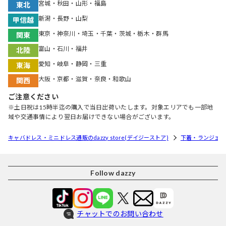
宮城・秋田・山形・福島
東北
新潟・長野・山梨
甲信越
東京・神奈川・埼玉・千葉・茨城・栃木・群馬
関東
富山・石川・福井
北陸
愛知・岐阜・静岡・三重
東海
大阪・京都・滋賀・奈良・和歌山
関西
ご注意ください
※土日祝は15時半迄の購入で当日出荷いたします。対象エリアでも一部地
域や交通事情により翌日お届けできない場合がございます。
キャバドレス・ミニドレス通販のdazzy store(デイジーストア)
下着・ランジェリ
Follow dazzy
チャットでのお問い合わせ