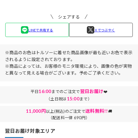
も...
入】...
ブ...
シェアする
LINEで共有する
Ｘでつぶやく
※商品のお色はトルソーに着せた商品画像が最も近いお色で表示
されるように設定されております。
※商品によっては、お客様のモニタ環境により、画像の色が実物
と異なって見える場合がございます。予めご了承ください。
16:00
翌日お届け
平日
までのご注文で
❤️
15:00
（土日祝は
まで）
11,000円
送料無料!!
以上(税込)のご注文で
🚚
（配送料一律 690円）
翌日お届け対象エリア