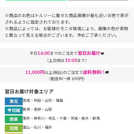
※商品のお色はトルソーに着せた商品画像が最も近いお色で表示
されるように設定されております。
※商品によっては、お客様のモニタ環境により、画像の色が実物
と異なって見える場合がございます。予めご了承ください。
16:00
翌日お届け
平日
までのご注文で
❤️
15:00
（土日祝は
まで）
11,000円
送料無料!!
以上(税込)のご注文で
🚚
（配送料一律 690円）
翌日お届け対象エリア
宮城・秋田・山形・福島
東北
新潟・長野・山梨
甲信越
東京・神奈川・埼玉・千葉・茨城・栃木・群馬
関東
富山・石川・福井
北陸