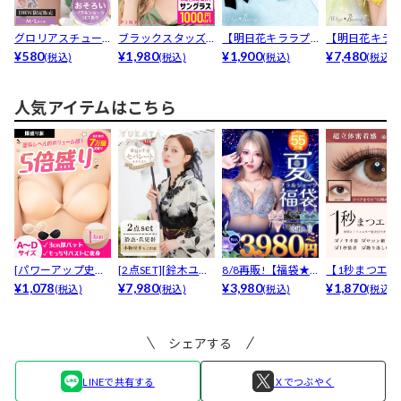
グロリアスチュー
ブラックスタッズ
【明日花キララプ
【明日花キラ
リップバック透け
¥580
サングラス
¥1,980
ロデュース/Whip
¥1,900
ロデュース/Wh
¥7,480
(税込)
(税込)
(税込)
(税込)
フルバ...
B...
B...
人気アイテムはこちら
[パワーアップ史上
[2点SET][鈴木ユリ
8/8再販!【福袋★
【1秒まつエク
最強5倍盛りアップ
¥1,078
ア(baby)...
¥7,980
ブラセット3点
¥3,980
リュームタイ
¥1,870
(税込)
(税込)
(税込)
(税込)
も...
入】...
ブ...
シェアする
LINEで共有する
Ｘでつぶやく