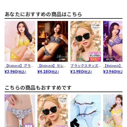
あなたにおすすめの商品はこちら
【Reinest】グラマ
【Reinest】セレス
ブラックスタッズ
【Reinest】
ーレースアップ...
¥3,960
ティアルリリー...
¥4,180
サングラス
¥1,980
ナスバタフライ.
¥3,960
(税込)
(税込)
(税込)
(税込)
こちらの商品もおすすめです