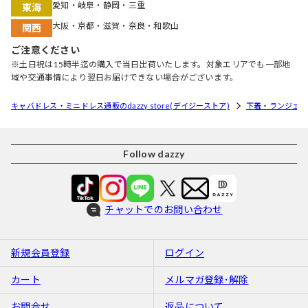
愛知・岐阜・静岡・三重
東海
大阪・京都・滋賀・奈良・和歌山
関西
ご注意ください
※土日祝は15時半迄の購入で当日出荷いたします。対象エリアでも一部地
域や交通事情により翌日お届けできない場合がございます。
キャバドレス・ミニドレス通販のdazzy store(デイジーストア)
下着・ランジェリ
Follow dazzy
チャットでのお問い合わせ
新規会員登録
ログイン
カート
メルマガ登録･解除
お問合せ
返品について