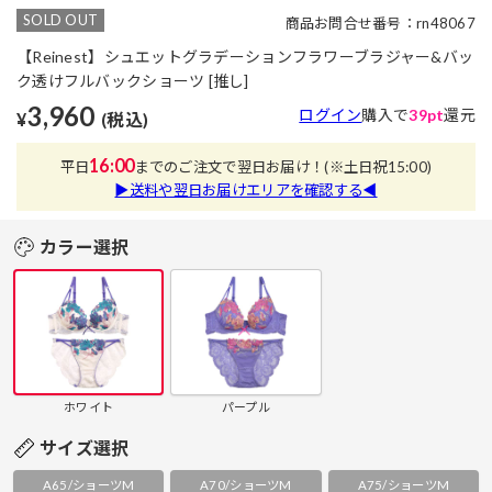
SOLD OUT
商品お問合せ番号：rn48067
【Reinest】シュエットグラデーションフラワーブラジャー&バッ
ク透けフルバックショーツ [推し]
3,960
ログイン
購入で
39pt
還元
¥
(税込)
16:00
平日
までのご注文で翌日お届け！
(※土日祝15:00)
▶送料や翌日お届けエリアを確認する◀
カラー選択
ホワイト
パープル
サイズ選択
A65/ショーツM
A70/ショーツM
A75/ショーツM