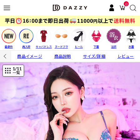
0
最新作
再入荷
キャバドレス
ヌードブラ
ヒール
下着
浴衣
水着
商品イメージ
商品説明
サイズ/詳細
レビュー
1
/11
一覧