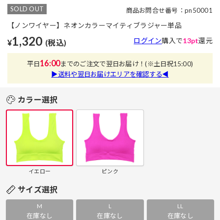
SOLD OUT
商品お問合せ番号：pn50001
【ノンワイヤー】ネオンカラーマイティブラジャー単品
1,320
ログイン
購入で
13pt
還元
¥
(税込)
16:00
平日
までのご注文で翌日お届け！
(※土日祝15:00)
▶送料や翌日お届けエリアを確認する◀
カラー選択
イエロー
ピンク
サイズ選択
M
L
LL
在庫なし
在庫なし
在庫なし