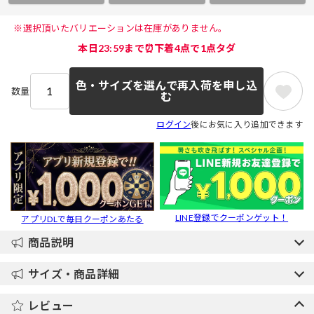
 ※選択頂いたバリエーションは在庫がありません。 
本日23:59まで⏰下着4点で1点タダ
色・サイズを選んで再入荷を申し込
数量
む
ログイン
後にお気に入り追加できます
LINE登録でクーポンゲット！
アプリDLで毎日クーポンあたる
商品説明
サイズ・商品詳細
レビュー