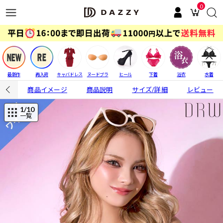
0
最新作
再入荷
キャバドレス
ヌードブラ
ヒール
下着
浴衣
水着
商品イメージ
商品説明
サイズ/詳細
レビュー
1
/10
一覧