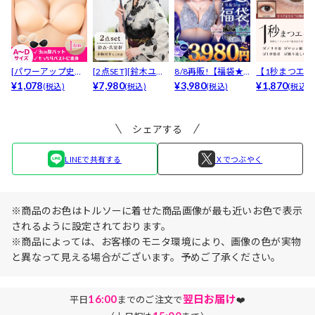
[パワーアップ史上
[2点SET][鈴木ユリ
8/8再販!【福袋★
【1秒まつエク
最強5倍盛りアップ
¥1,078
ア(baby)...
¥7,980
ブラセット3点
¥3,980
リュームタイ
¥1,870
(税込)
(税込)
(税込)
(税込)
も...
入】...
ブ...
シェアする
LINEで共有する
Ｘでつぶやく
※商品のお色はトルソーに着せた商品画像が最も近いお色で表示
されるように設定されております。
※商品によっては、お客様のモニタ環境により、画像の色が実物
と異なって見える場合がございます。予めご了承ください。
16:00
翌日お届け
平日
までのご注文で
❤️