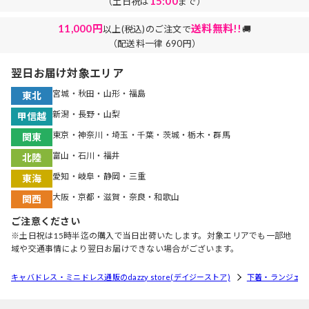
15:00
（土日祝は
まで）
11,000円
送料無料!!
以上(税込)のご注文で
🚚
（配送料一律 690円）
翌日お届け対象エリア
宮城・秋田・山形・福島
東北
新潟・長野・山梨
甲信越
東京・神奈川・埼玉・千葉・茨城・栃木・群馬
関東
富山・石川・福井
北陸
愛知・岐阜・静岡・三重
東海
大阪・京都・滋賀・奈良・和歌山
関西
ご注意ください
※土日祝は15時半迄の購入で当日出荷いたします。対象エリアでも一部地
域や交通事情により翌日お届けできない場合がございます。
キャバドレス・ミニドレス通販のdazzy store(デイジーストア)
下着・ランジェリ