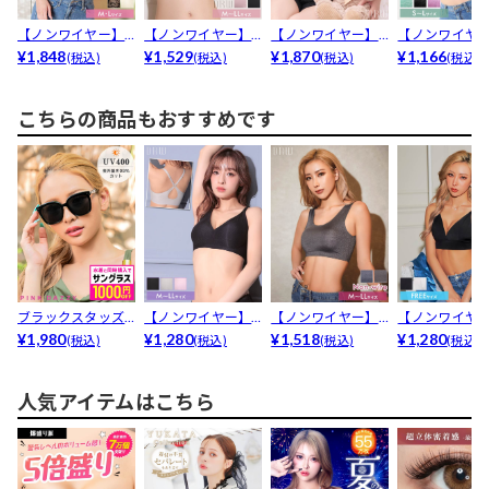
【ノンワイヤー】
【ノンワイヤー】
【ノンワイヤー】
【ノンワイヤ
アイビーパイピン
¥1,848
シンプルワンカラ
¥1,529
もこもこガーリー
¥1,870
ナチュラルレ
¥1,166
(税込)
(税込)
(税込)
(税込)
グレー...
ーブラ...
ブラジ...
フルハ...
こちらの商品もおすすめです
ブラックスタッズ
【ノンワイヤー】
【ノンワイヤー】
【ノンワイヤ
サングラス
¥1,980
カジュアルリブバ
¥1,280
カップ付きワンカ
¥1,518
ワンカラーバ
¥1,280
(税込)
(税込)
(税込)
(税込)
ックク...
ラーブ...
カット...
人気アイテムはこちら