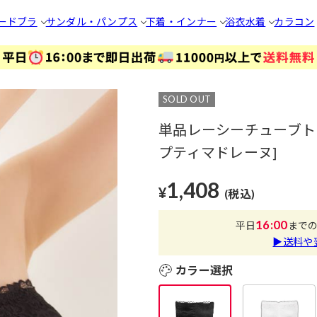
ードブラ
サンダル・パンプス
下着・インナー
浴衣
水着
カラコン
SOLD OUT
単品レーシーチューブトップ[
プティマドレーヌ]
1,408
¥
(税込)
16:00
平日
まで
▶送料や
カラー選択