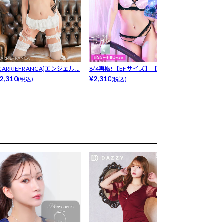
CARRIEFRANCA]エンジェル...
8/4再販!【EFサイズ】【Tバッ
[MOARADY
2,310
ク】...
¥2,310
ープ...
¥8,980
(税込)
(税込)
(税込)