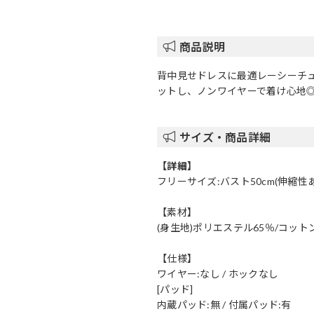
商品説明
背中見せドレスに最適レーシーチ
ットし、ノンワイヤーで着け心地
サイズ・商品詳細
【詳細】
フリーサイズ:バスト50cm(伸縮性
【素材】
(身生地)ポリエステル65％/コット
【仕様】
ワイヤー:なし / ホックなし
[パッド]
内蔵パッド:無 / 付属パッド:有