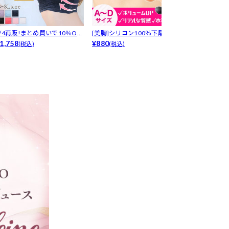
8/4再販!まとめ買いで10％OF
[美胸]シリコン100％下厚プッ
LRデリケート
！...
1,758
シュア...
¥880
プ-[デ...
¥1,650
(税込)
(税込)
(税込)