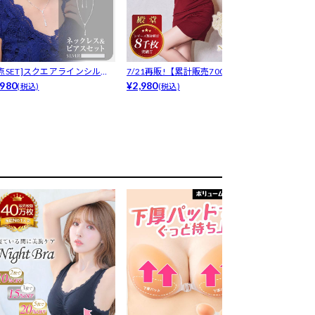
[点SET]スクエアラインシルバ
7/21再販!【累計販売7000枚以
[美胸]シリコ
スト...
980
上...
¥2,980
シュア...
¥880
(税込)
(税込)
(税込)