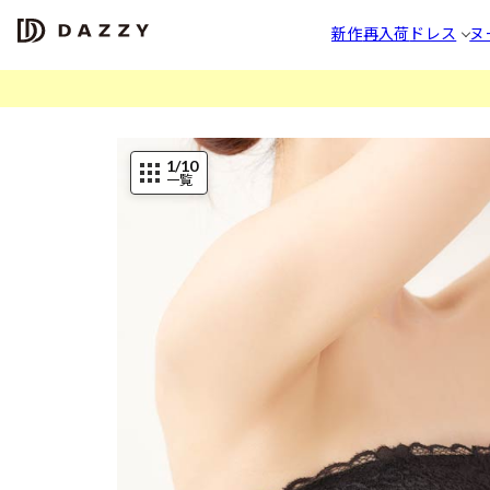
新作
再入荷
ドレス
ヌ
1
/10
一覧