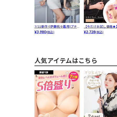
7/22新作![伊藤桃々着用]プチ
【今だけお試し価格★
プラ...
¥3,980
に谷間魅せ...
¥2,728
(税込)
(税込)
人気アイテムはこちら