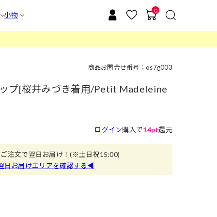
0
小物
商品お問合せ番号：os7g003
桜井みづき着用/Petit Madeleine
ログイン
購入で
14pt
還元
のご注文で翌日お届け！
(※土日祝15:00)
翌日お届けエリアを確認する◀