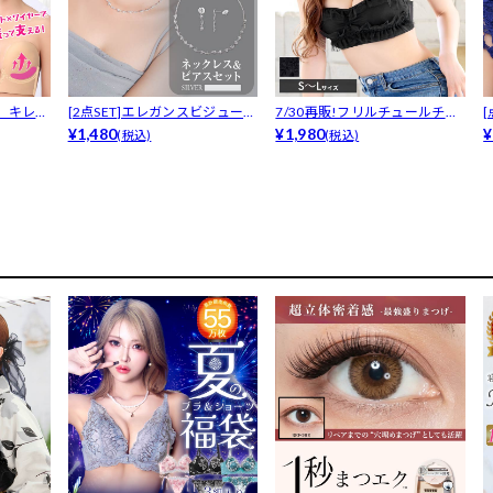
】キレイ
[2点SET]エレガンスビジューネ
7/30再販!フリルチュールチュ
ック...
¥1,480
ーブブ...
¥1,980
ー
¥
(税込)
(税込)