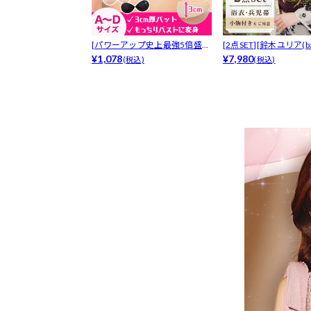
[パワーアップ史上最強5倍盛り
[2点SET][鈴木ユリア(bab
アップも...
¥1,078
¥7,980
(税込)
(税込)