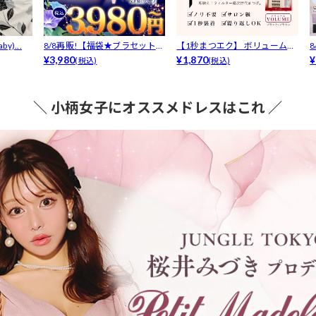
y)...
8/8再販!【福袋★ブラセット3
【1秒まつエク】 ボリュームタ
点入】...
¥3,980
イプ ブ...
¥1,870
F
¥
(税込)
(税込)
＼ 小柄女子にオススメドレスはこれ ／