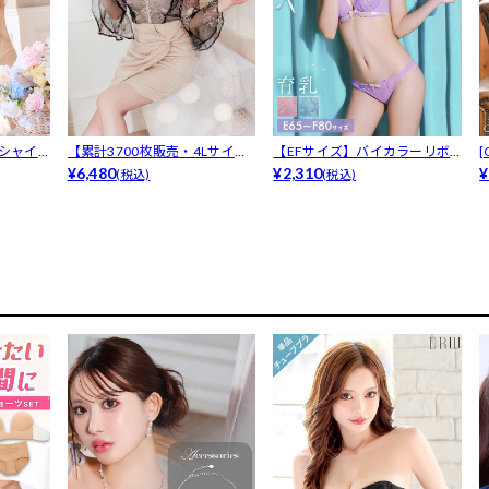
ルシャイ
【累計3700枚販売・4Lサイズ
【EFサイズ】バイカラーリボ
[
有】「...
¥6,480
ンレース育...
¥2,310
¥
(税込)
(税込)