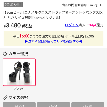
SOLD OUT
商品お問合せ番号：mj7g013
[16cmヒール]エナメルクロスストラップオープントゥパンプス[X
S~3L/6サイズ展開][dazzyオリジナル]
3,480
ログイン
購入で
34pt
還元
¥
(税込)
16:00
平日
までのご注文で翌日お届け！
(※土日祝15:00)
▶送料や翌日お届けエリアを確認する◀
カラー選択
ブラック
サイズ選択
22.5cm
23.0cm
23.5cm