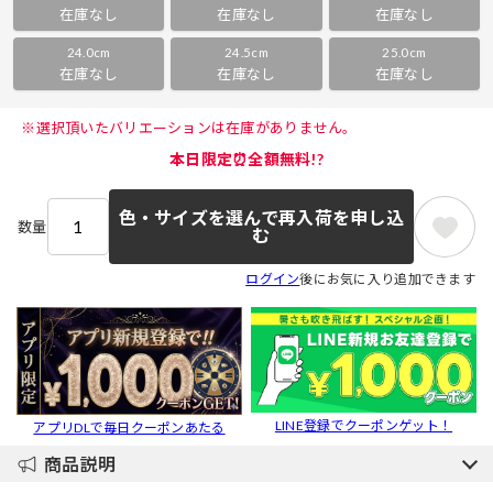
在庫なし
在庫なし
在庫なし
24.0cm
24.5cm
25.0cm
在庫なし
在庫なし
在庫なし
 ※選択頂いたバリエーションは在庫がありません。 
本日限定⏰全額無料!?
色・サイズを選んで再入荷を申し込
数量
む
ログイン
後にお気に入り追加できます
LINE登録でクーポンゲット！
アプリDLで毎日クーポンあたる
商品説明