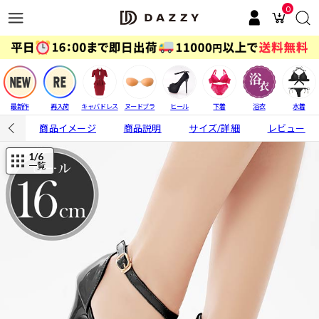
0
最新作
再入荷
キャバドレス
ヌードブラ
ヒール
下着
浴衣
水着
商品イメージ
商品説明
サイズ/詳細
レビュー
1
/6
一覧