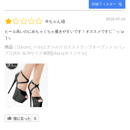
詳細フィルター
2019-07-16
Rちゃん様
ヒール高いのにめちゃくちゃ履きやすいです！オススメです⊂⌒っ´ω
`)っ
商品：
[16cmヒール]エナメルクロスストラップオープントゥパン
プス[XS~3L/6サイズ展開][dazzyオリジナル]
役に立った
0