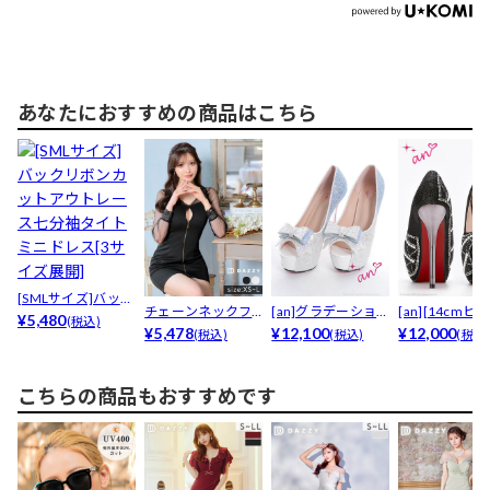
あなたにおすすめの商品はこちら
[SMLサイズ]バック
チェーンネックフ
[an]グラデーション
[an][14cmヒ
リボンカットアウ...
¥5,480
(税込)
ロントジップレー
¥5,478
グリッターリボン...
¥12,100
パール＆ビジ...
¥12,000
(税込)
(税込)
(税込
ス袖タ...
こちらの商品もおすすめです