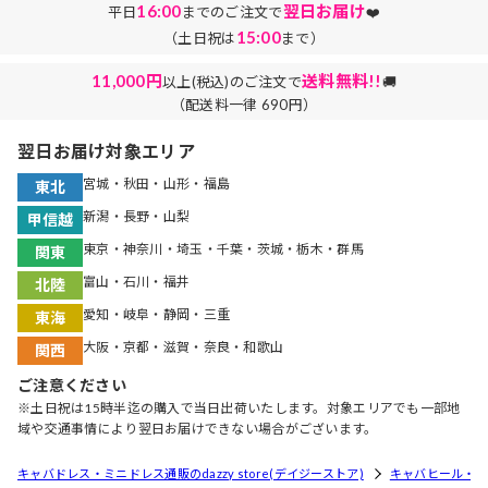
16:00
翌日お届け
平日
までのご注文で
❤️
15:00
（土日祝は
まで）
11,000円
送料無料!!
以上(税込)のご注文で
🚚
（配送料一律 690円）
翌日お届け対象エリア
宮城・秋田・山形・福島
東北
新潟・長野・山梨
甲信越
東京・神奈川・埼玉・千葉・茨城・栃木・群馬
関東
富山・石川・福井
北陸
愛知・岐阜・静岡・三重
東海
大阪・京都・滋賀・奈良・和歌山
関西
ご注意ください
※土日祝は15時半迄の購入で当日出荷いたします。対象エリアでも一部地
域や交通事情により翌日お届けできない場合がございます。
キャバドレス・ミニドレス通販のdazzy store(デイジーストア)
キャバヒール・