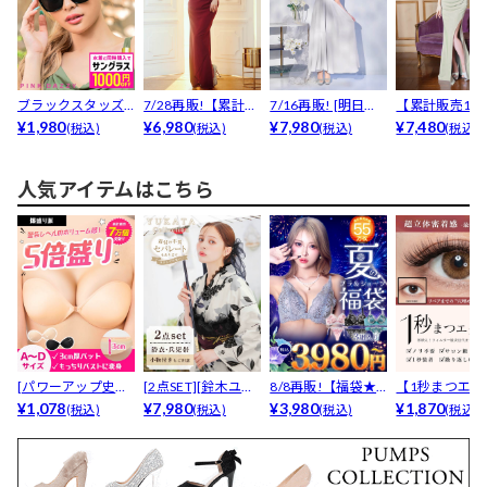
ブラックスタッズ
7/28再販!【累計販
7/16再販! [明日花
【累計販売170
サングラス
¥1,980
売1200枚以上...
¥6,980
キララ着用]S...
¥7,980
¥7,480
以上】 美スタイ
(税込)
(税込)
(税込)
(税込)
人気アイテムはこちら
[パワーアップ史上
[2点SET][鈴木ユリ
8/8再販!【福袋★
【1秒まつエク
最強5倍盛りアップ
¥1,078
ア(baby)...
¥7,980
ブラセット3点
¥3,980
リュームタイ
¥1,870
(税込)
(税込)
(税込)
(税込)
も...
入】...
ブ...