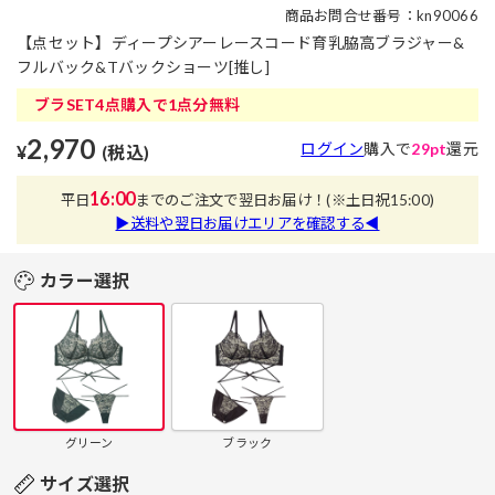
商品お問合せ番号：kn90066
【点セット】ディープシアーレースコード育乳脇高ブラジャー&
フルバック&Tバックショーツ[推し]
ブラSET4点購入で1点分無料
2,970
ログイン
購入で
29pt
還元
¥
(税込)
16:00
平日
までのご注文で翌日お届け！
(※土日祝15:00)
▶送料や翌日お届けエリアを確認する◀
カラー選択
グリーン
ブラック
サイズ選択