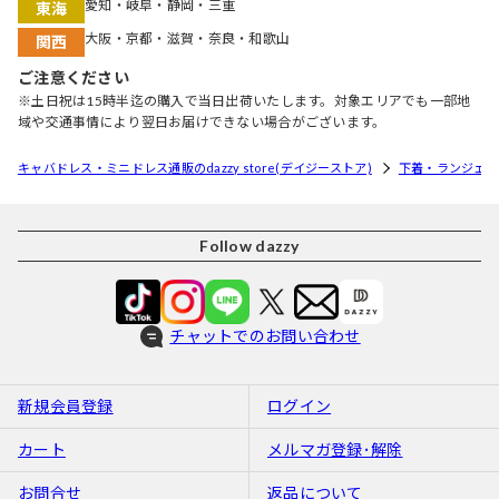
愛知・岐阜・静岡・三重
東海
大阪・京都・滋賀・奈良・和歌山
関西
ご注意ください
※土日祝は15時半迄の購入で当日出荷いたします。対象エリアでも一部地
域や交通事情により翌日お届けできない場合がございます。
キャバドレス・ミニドレス通販のdazzy store(デイジーストア)
下着・ランジェリ
Follow dazzy
チャットでのお問い合わせ
新規会員登録
ログイン
カート
メルマガ登録･解除
お問合せ
返品について