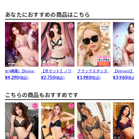
あなたにおすすめの商品はこちら
8/4再販!【Reines
【点セット】ノワ
ブラックスタッズ
【Reinest】
t】スイート...
¥4,290
ールケミカルレー
¥2,750
サングラス
¥1,980
クルローズエン.
¥3,960
(税込)
(税込)
(税込)
(税込)
スブラ...
こちらの商品もおすすめです