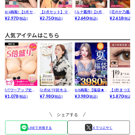
8/4再販!【3点セッ
【3点セット】マジ
[ルナ着用]【3点セ
[花のか乃着用]
ト】【三上悠亜着...
¥2,970
ックアップブラジ
¥2,750
ット】【渡辺みゆ
¥2,640
点セット】デ
¥2,618
(税込)
(税込)
(税込)
(税込)
ャー...
着...
プ...
人気アイテムはこちら
[パワーアップ史上
[2点SET][鈴木ユリ
8/8再販!【福袋★
【1秒まつエク
最強5倍盛りアップ
¥1,078
ア(baby)...
¥7,980
ブラセット3点
¥3,980
リュームタイ
¥1,870
(税込)
(税込)
(税込)
(税込)
も...
入】...
ブ...
シェアする
LINEで共有する
Ｘでつぶやく