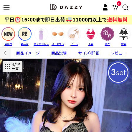
0
最新作
再入荷
キャバドレス
ヌードブラ
ヒール
下着
浴衣
水着
商品イメージ
商品説明
サイズ/詳細
レビュー
1
/15
一覧