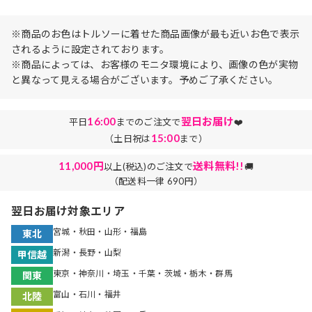
※商品のお色はトルソーに着せた商品画像が最も近いお色で表示
されるように設定されております。
※商品によっては、お客様のモニタ環境により、画像の色が実物
と異なって見える場合がございます。予めご了承ください。
16:00
翌日お届け
平日
までのご注文で
❤️
15:00
（土日祝は
まで）
11,000円
送料無料!!
以上(税込)のご注文で
🚚
（配送料一律 690円）
翌日お届け対象エリア
宮城・秋田・山形・福島
東北
新潟・長野・山梨
甲信越
東京・神奈川・埼玉・千葉・茨城・栃木・群馬
関東
富山・石川・福井
北陸