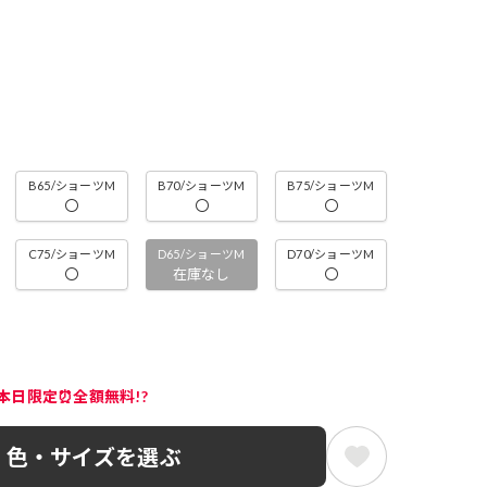
B65/ショーツM
B70/ショーツM
B75/ショーツM
〇
〇
〇
C75/ショーツM
D65/ショーツM
D70/ショーツM
〇
在庫なし
〇
本日限定⏰全額無料!?
色・サイズを選ぶ