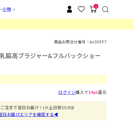
0
小物
商品お問合せ番号：kn50197
乳脇高ブラジャー&フルバックショー
ログイン
購入で
19pt
還元
のご注文で翌日お届け！
(※土日祝15:00)
翌日お届けエリアを確認する◀