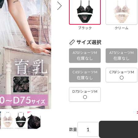
ブラック
クリーム
サイズ選択
A70/ショーツM
A75/ショーツM
在庫なし
在庫なし
C65/ショーツM
C70/ショーツM
在庫なし
〇
D75/ショーツM
〇
数量