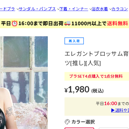
ードブラ
サンダル・パンプス
下着・インナー
浴衣
水着
カラコン
エレガントブロッサム育
ツ[推し][人気]
ブラSET4点購入で1点分無料
1,980
¥
(税込)
16:00
平日
まで
▶送料や
カラー選択