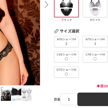
ブラック
ホワイト
サイズ選択
A70/ショーツM
A75/ショーツM
2
1
C65/ショーツM
C70/ショーツM
○
○
D75/ショーツM
○
本日2
数量