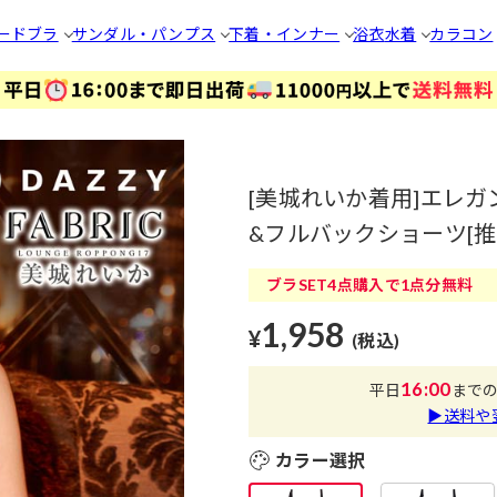
ードブラ
サンダル・パンプス
下着・インナー
浴衣
水着
カラコン
[美城れいか着用]エレ
&フルバックショーツ[推し
ブラSET4点購入で1点分無料
1,958
¥
(税込)
16:00
平日
まで
▶送料や
カラー選択