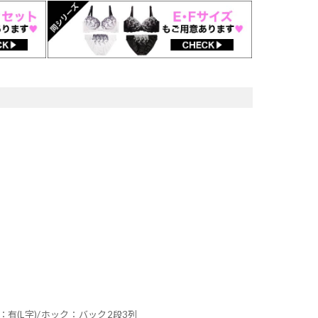
：有(L字)/ホック：バック2段3列