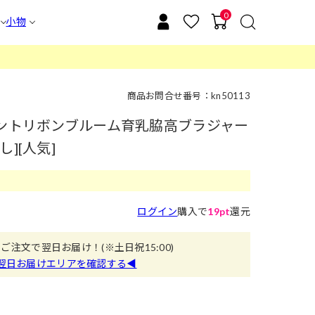
0
小物
商品お問合せ番号：kn50113
ガントリボンブルーム育乳脇高ブラジャー
][人気]
ログイン
購入で
19pt
還元
のご注文で翌日お届け！
(※土日祝15:00)
翌日お届けエリアを確認する◀