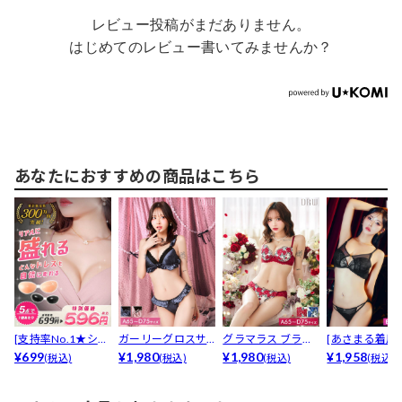
レビュー投稿がまだありません。
はじめてのレビュー書いてみませんか？
あなたにおすすめの商品はこちら
[支持率No.1★シリ
ガーリーグロスサ
グラマラス ブライ
[あさまる着用
コン100％ヌー...
¥699
テンブラジャー&...
¥1,980
トフラワーブラジ
¥1,980
マラスヌーデ
¥1,958
(税込)
(税込)
(税込)
(税込)
ャー...
ー...