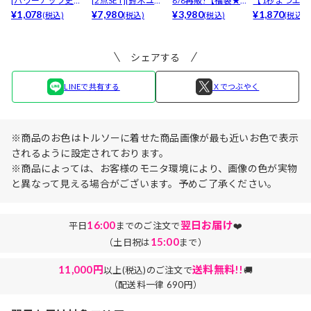
[パワーアップ史上
[2点SET][鈴木ユリ
8/8再販!【福袋★
【1秒まつエク
最強5倍盛りアップ
¥1,078
ア(baby)...
¥7,980
ブラセット3点
¥3,980
リュームタイ
¥1,870
(税込)
(税込)
(税込)
(税込)
も...
入】...
ブ...
シェアする
LINEで共有する
Ｘでつぶやく
※商品のお色はトルソーに着せた商品画像が最も近いお色で表示
されるように設定されております。
※商品によっては、お客様のモニタ環境により、画像の色が実物
と異なって見える場合がございます。予めご了承ください。
16:00
翌日お届け
平日
までのご注文で
❤️
15:00
（土日祝は
まで）
11,000円
送料無料!!
以上(税込)のご注文で
🚚
（配送料一律 690円）