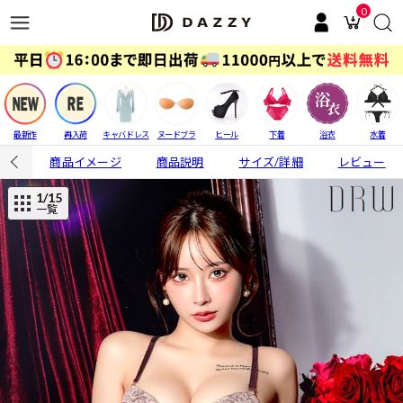
0
最新作
再入荷
キャバドレス
ヌードブラ
ヒール
下着
浴衣
水着
商品イメージ
商品説明
サイズ/詳細
レビュー
1
/15
一覧