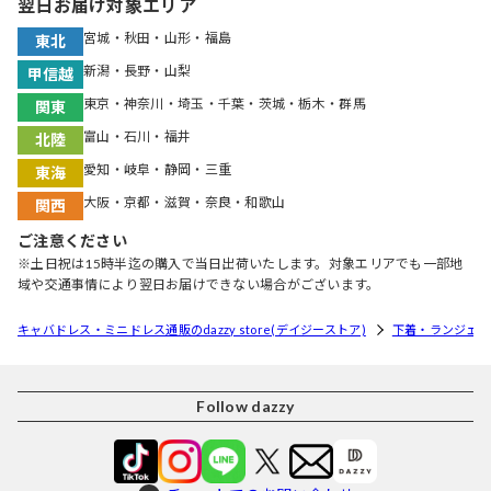
翌日お届け対象エリア
宮城・秋田・山形・福島
東北
新潟・長野・山梨
甲信越
東京・神奈川・埼玉・千葉・茨城・栃木・群馬
関東
富山・石川・福井
北陸
愛知・岐阜・静岡・三重
東海
大阪・京都・滋賀・奈良・和歌山
関西
ご注意ください
※土日祝は15時半迄の購入で当日出荷いたします。対象エリアでも一部地
域や交通事情により翌日お届けできない場合がございます。
キャバドレス・ミニドレス通販のdazzy store(デイジーストア)
下着・ランジェリ
Follow dazzy