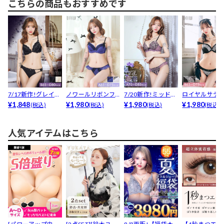
こちらの商品もおすすめです
7/17新作!グレイス
ノワールリボンフ
7/20新作!ミッドナ
ロイヤルサテ
コードレースブラ...
¥1,848
リルブラジャー&...
¥1,980
イトブルーム育乳...
¥1,980
ースブラジャー&
¥1,980
(税込)
(税込)
(税込)
(税込)
人気アイテムはこちら