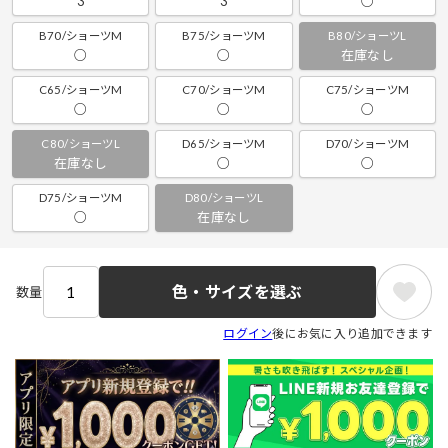
3
3
○
B70/ショーツM
B75/ショーツM
B80/ショーツL
○
○
在庫なし
C65/ショーツM
C70/ショーツM
C75/ショーツM
○
○
○
C80/ショーツL
D65/ショーツM
D70/ショーツM
在庫なし
○
○
D75/ショーツM
D80/ショーツL
○
在庫なし
色・サイズを選ぶ
数量
ログイン
後にお気に入り追加できます