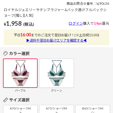
商品お問合せ番号：kj90c36
ロイヤルジュエリーサテンブラジャー&バック透けフルバックシ
ョーツ[推し][人気]
1,958
ログイン
購入で
19pt
還元
¥
(税込)
16:00
平日
までのご注文で翌日お届け！
(※土日祝15:00)
▶送料や翌日お届けエリアを確認する◀
カラー選択
パープル
グリーン
サイズ選択
A70/ショーツM
A75/ショーツM
B65/ショーツM