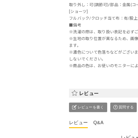
取り外し：可(調節可)/部品：金属(コー
[ショーツ]
フルバック/クロッチ当て布：有/股上
■備考
※洗濯の際は、取り扱い表記を必ず
※生地の取り位置が異なるため、画
ます。
※濃色について色落ちなどがござい
しないでください。
※商品の色は、お使いのモニターに
レビュー
レビューを書く
質問する
レビュー
Q&A
レビュ