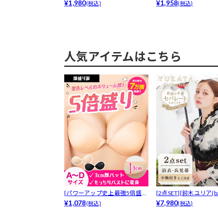
ースブラジ...
¥1,980
ジャー&a...
¥1,958
(税込)
(税込)
人気アイテムはこちら
[パワーアップ史上最強5倍盛り
[2点SET][鈴木ユリア(bab
アップも...
¥1,078
¥7,980
(税込)
(税込)