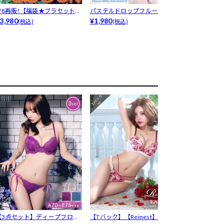
8/8再販!【福袋★ブラセット3
パステルドロップフルール育乳
ガーリーシア
入】...
3,980
脇高ブラジ...
¥1,980
ー&...
¥1,980
(税込)
(税込)
(税込)
【3点セット】ディープフロー
【Tバック】【Reinest】エレ
8/8再販!【