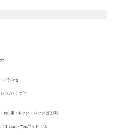
cm)
ロン/その他
ウレタン/その他
：有(L字)/ホック：バック2段3列
：1.1cm)/付属パッド：無