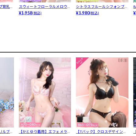
プ育乳脇
スウィートフローラルメロウブ
シトラスフルールシフォンブラ
ラジャー＆...
¥1,958
ジャー&a...
¥1,980
点
¥
(税込)
(税込)
リルブラ
【かとゆり着用】エフェメラル
【Tバック】クロスデザインレ