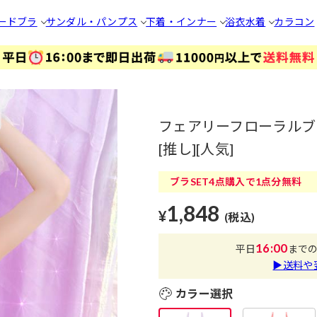
ードブラ
サンダル・パンプス
下着・インナー
浴衣
水着
カラコン
フェアリーフローラルブ
[推し][人気]
ブラSET4点購入で1点分無料
1,848
¥
(税込)
16:00
平日
まで
▶送料や
カラー選択