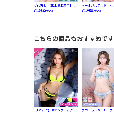
7/30再販!【三上悠亜着用】ゴ
ペールパステルドロッ
ージャ...
¥1,980
高ブラジャ...
¥1,958
(税込)
(税込)
こちらの商品もおすすめです
【Tバック】ネオンブラックレ
フローラルガーリーフ