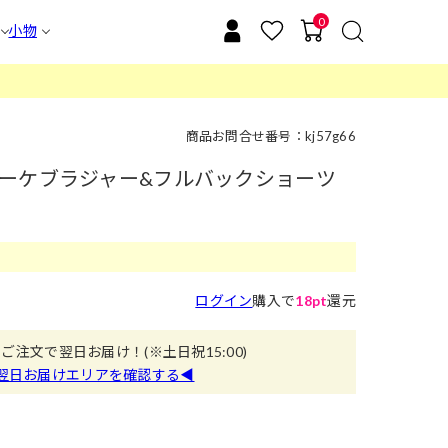
0
小物
商品お問合せ番号：kj57g66
ーケブラジャー&フルバックショーツ
ログイン
購入で
18pt
還元
のご注文で翌日お届け！
(※土日祝15:00)
翌日お届けエリアを確認する◀