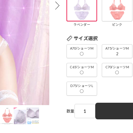
ラベンダー
ピンク
サイズ選択
A70/ショーツM
A75/ショーツM
○
2
C65/ショーツM
C70/ショーツM
○
○
D75/ショーツL
○
数量