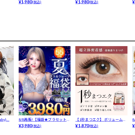
バタフライ...
¥1,980
ーシィブラ...
¥1,980
¥
(税込)
(税込)
y)...
8/8再販!【福袋★ブラセット3
【1秒まつエク】 ボリュームタ
点入】...
¥3,980
イプ ブ...
¥1,870
F
¥
(税込)
(税込)