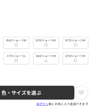
B65/ショーツM
B70/ショーツM
B75/ショーツM
○
○
○
C75/ショーツL
D65/ショーツM
D70/ショーツM
○
△
○
色・サイズを選ぶ
ログイン
後にお気に入り追加できます