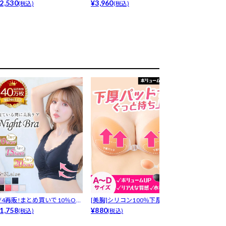
ラルレース...
2,530
ガン...
¥3,960
ブルー...
¥1,980
(税込)
(税込)
(税込)
8/4再販!まとめ買いで10％OF
[美胸]シリコン100％下厚プッ
LRデリケート
！...
1,758
シュア...
¥880
プ-[デ...
¥1,650
(税込)
(税込)
(税込)