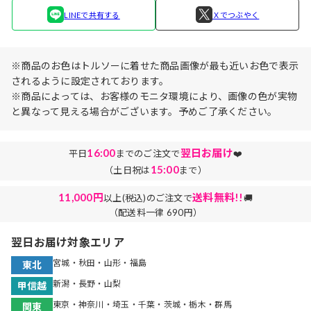
LINEで共有する
Ｘでつぶやく
※商品のお色はトルソーに着せた商品画像が最も近いお色で表示
されるように設定されております。
※商品によっては、お客様のモニタ環境により、画像の色が実物
と異なって見える場合がございます。予めご了承ください。
16:00
翌日お届け
平日
までのご注文で
❤️
15:00
（土日祝は
まで）
11,000円
送料無料!!
以上(税込)のご注文で
🚚
（配送料一律 690円）
翌日お届け対象エリア
宮城・秋田・山形・福島
東北
新潟・長野・山梨
甲信越
東京・神奈川・埼玉・千葉・茨城・栃木・群馬
関東