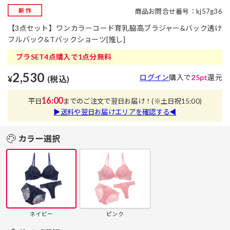
商品お問合せ番号：kj57g36
【3点セット】ワンカラーコード育乳脇高ブラジャー&バック透け
フルバック&Tバックショーツ[推し]
ブラSET4点購入で1点分無料
2,530
ログイン
購入で
25pt
還元
¥
(税込)
16:00
平日
までのご注文で翌日お届け！
(※土日祝15:00)
▶送料や翌日お届けエリアを確認する◀
カラー選択
ネイビー
ピンク