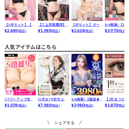
【3点セット】【か
【三上悠亜着用】
【点セット】ガー
8/4再販!【3
とゆり着用】リン
¥2,640
ファンシーローズ
¥1,980
リーリボンレース
¥2,618
ト】【三上悠亜着
¥2,970
(税込)
(税込)
(税込)
(税込)
グレ...
ヴェー...
アップ...
人気アイテムはこちら
[パワーアップ史上
[2点SET][鈴木ユリ
8/8再販!【福袋★
【1秒まつエク
最強5倍盛りアップ
¥1,078
ア(baby)...
¥7,980
ブラセット3点
¥3,980
リュームタイ
¥1,870
(税込)
(税込)
(税込)
(税込)
も...
入】...
ブ...
シェアする