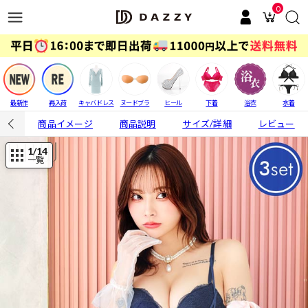
0
最新作
再入荷
キャバドレス
ヌードブラ
ヒール
下着
浴衣
水着
商品イメージ
商品説明
サイズ/詳細
レビュー
1
/14
一覧