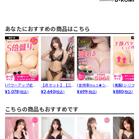
あなたにおすすめの商品はこちら
[パワーアップ史上
【点セット】【三
[支持率No.1★シリ
[美胸]シリコン
最強5倍盛りアップ
¥1,078
上悠亜着用】ヌー
¥2,640
コン100％ヌー...
¥699
0％下厚プッシ
¥880
(税込)
(税込)
(税込)
(税込)
も...
ディベ...
ア...
こちらの商品もおすすめです