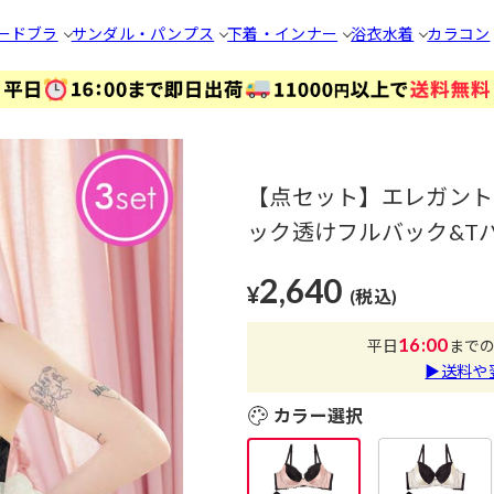
ードブラ
サンダル・パンプス
下着・インナー
浴衣
水着
カラコン
【点セット】エレガント
ック透けフルバック&Tバ
2,640
¥
(税込)
16:00
平日
まで
▶送料や
カラー選択