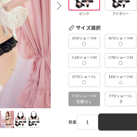
ピンク
アイボリー
サイズ選択
A70/ショーツM
A75/ショーツM
○
○
C65/ショーツM
C70/ショーツM
○
○
D75/ショーツL
E65/ショーツM
○
△
F70/ショーツM
F75/ショーツL
在庫なし
3
数量