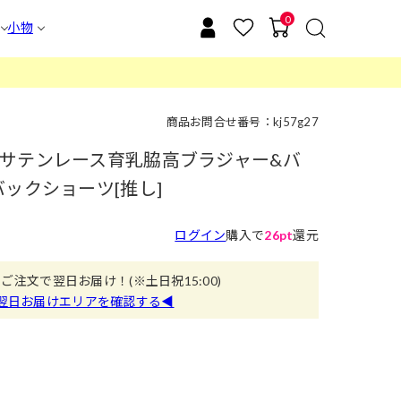
0
小物
商品お問合せ番号：kj57g27
サテンレース育乳脇高ブラジャー&バ
ックショーツ[推し]
ログイン
購入で
26pt
還元
のご注文で翌日お届け！
(※土日祝15:00)
翌日お届けエリアを確認する◀