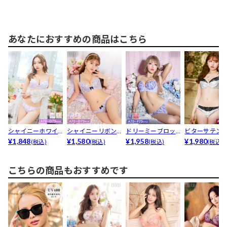
あなたにおすすめの商品はこちら
シャイニーホワイ
シャイニーリボン
ドリーミーブロッ
ビターサテン
トリリーブラジャ
¥1,848
フラワーブラジャ
¥1,580
サム育乳ブラジャ
¥1,958
ン育乳ブラジ
¥1,980
(税込)
(税込)
(税込)
(税込)
ー&a...
ー&a...
ー&a...
am...
こちらの商品もおすすめです