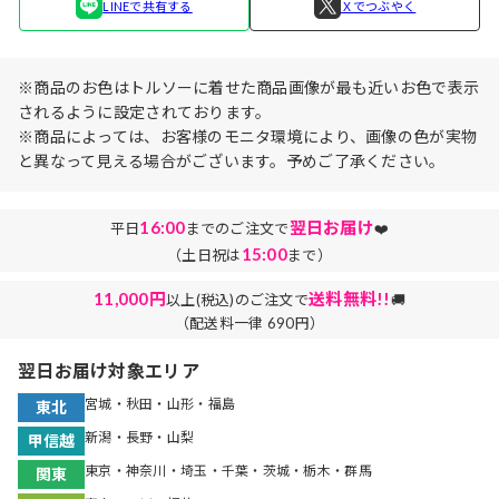
LINEで共有する
Ｘでつぶやく
※商品のお色はトルソーに着せた商品画像が最も近いお色で表示
されるように設定されております。
※商品によっては、お客様のモニタ環境により、画像の色が実物
と異なって見える場合がございます。予めご了承ください。
16:00
翌日お届け
平日
までのご注文で
❤️
15:00
（土日祝は
まで）
11,000円
送料無料!!
以上(税込)のご注文で
🚚
（配送料一律 690円）
翌日お届け対象エリア
宮城・秋田・山形・福島
東北
新潟・長野・山梨
甲信越
東京・神奈川・埼玉・千葉・茨城・栃木・群馬
関東