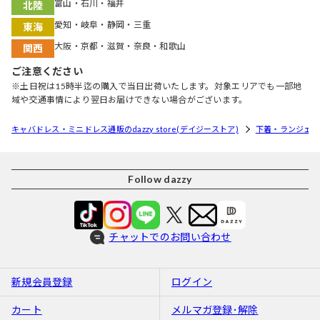
富山・石川・福井
北陸
愛知・岐阜・静岡・三重
東海
大阪・京都・滋賀・奈良・和歌山
関西
ご注意ください
※土日祝は15時半迄の購入で当日出荷いたします。対象エリアでも一部地
域や交通事情により翌日お届けできない場合がございます。
キャバドレス・ミニドレス通販のdazzy store(デイジーストア)
下着・ランジェリ
Follow dazzy
チャットでのお問い合わせ
新規会員登録
ログイン
カート
メルマガ登録･解除