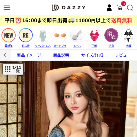
0
最新作
再入荷
キャバドレス
ヌードブラ
ヒール
下着
浴衣
水着
商品イメージ
商品説明
サイズ/詳細
レビュー
1
/11
一覧