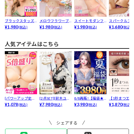
ブラックスタッズ
メロウフラワーブ
スイートモダンフ
スパークルブ
サングラス
¥1,980
ロッサム育乳ブラ
¥1,980
ラワー育乳ブラジ
¥1,980
サム育乳脇高
¥1,680
(税込)
(税込)
(税込)
(税込)
ジャー...
ャー&...
ジャー...
人気アイテムはこちら
[パワーアップ史上
[2点SET][鈴木ユリ
8/8再販!【福袋★
【1秒まつエク
最強5倍盛りアップ
¥1,078
ア(baby)...
¥7,980
ブラセット3点
¥3,980
リュームタイ
¥1,870
(税込)
(税込)
(税込)
(税込)
も...
入】...
ブ...
シェアする