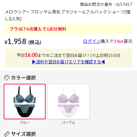
商品お問合せ番号：kj57d57
メロウシアーブロッサム育乳ブラジャー&フルバックショーツ[推
し][人気]
ブラSET4点購入で1点分無料
1,958
ログイン
購入で
19pt
還元
¥
(税込)
16:00
平日
までのご注文で翌日お届け！
(※土日祝15:00)
▶送料や翌日お届けエリアを確認する◀
カラー選択
ブルー
パープル
サイズ選択