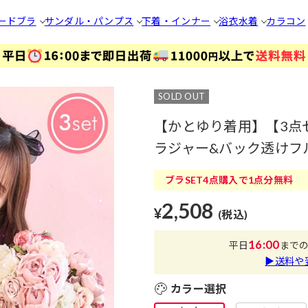
ードブラ
サンダル・パンプス
下着・インナー
浴衣
水着
カラコン
SOLD OUT
【かとゆり着用】【3点
ラジャー&バック透けフル
ブラSET4点購入で1点分無料
2,508
¥
(税込)
16:00
平日
まで
▶送料や
カラー選択