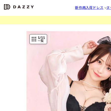
新作
再入荷
ドレス
ヌ
1
/11
一覧