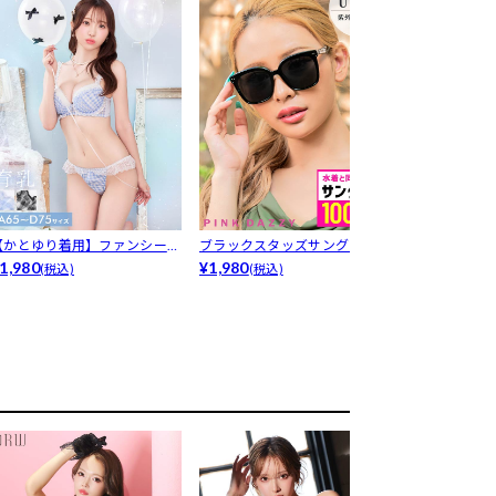
【かとゆり着用】ファンシーギ
ブラックスタッズサングラス
【3点セット】
ンガムシア...
1,980
¥1,980
クラッシ...
¥2,480
(税込)
(税込)
(税込)