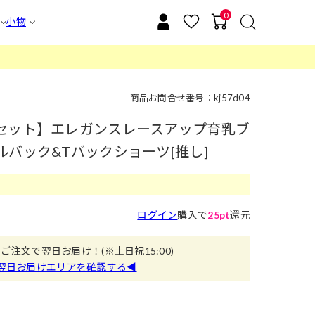
0
小物
商品お問合せ番号：kj57d04
セット】エレガンスレースアップ育乳ブ
バック&Tバックショーツ[推し]
ログイン
購入で
25pt
還元
のご注文で翌日お届け！
(※土日祝15:00)
翌日お届けエリアを確認する◀