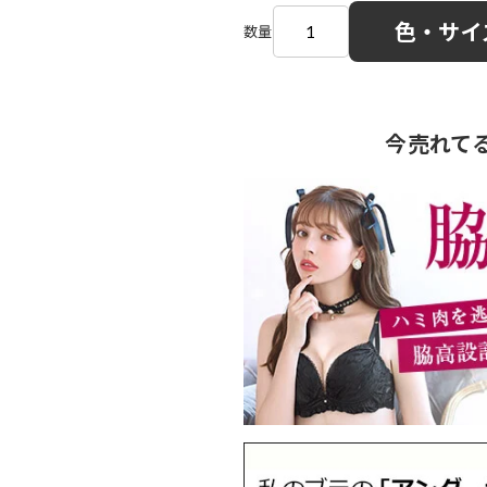
色・サイ
数量
今売れて