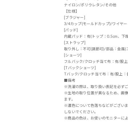
ナイロン/ポリウレタン/その他
【仕様】
[ブラジャー]
3/4カップ(モールドカップ)/ワイヤー
[パッド]
内蔵パッド：有(トップ：0.5cm、下厚
[ストラップ]
取り外し：不可(調節可)/部品：金属(コ
[ショーツ]
フルバック/クロッチ当て布：有/股上
[Tバックショーツ]
Tバック/クロッチ当て布：有/股上：
■備考
※洗濯の際は、取り扱い表記を必ず
※生地の取り位置が異なるため、画
ます。
※濃色について色落ちなどがござい
しないでください。
※商品の色は、お使いのモニターに