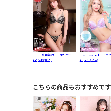
【三上悠亜着用】【3点セッ
【petit marie】【3点セ
ト】フラワー...
¥2,508
¥1,980
(税込)
(税込)
こちらの商品もおすすめです