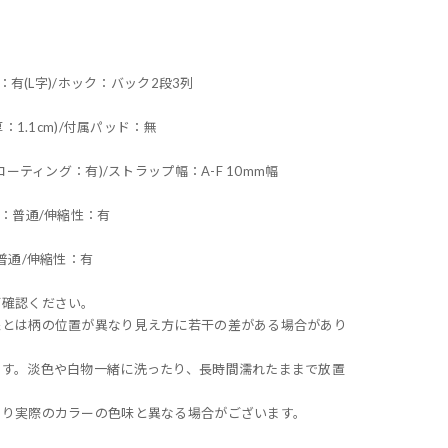
：有(L字)/ホック：バック2段3列
：1.1cm)/付属パッド：無
ーティング：有)/ストラップ幅：A-F 10mm幅
：普通/伸縮性：有
普通/伸縮性：有
ご確認ください。
像とは柄の位置が異なり見え方に若干の差がある場合があり
ます。淡色や白物一緒に洗ったり、長時間濡れたままで放置
より実際のカラーの色味と異なる場合がございます。