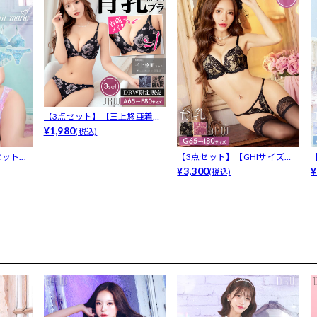
【3点セット】【三上悠亜着
用】ブルーミ...
¥1,980
(税込)
ット...
【3点セット】【GHIサイズ】
カシュク...
¥3,300
¥
(税込)