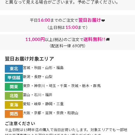
と異なって見える場合がございます。予めご了承ください。
16:00
翌日お届け
平日
までのご注文で
❤️
15:00
（土日祝は
まで）
11,000円
送料無料!!
以上(税込)のご注文で
🚚
（配送料一律 690円）
翌日お届け対象エリア
宮城・秋田・山形・福島
東北
新潟・長野・山梨
甲信越
東京・神奈川・埼玉・千葉・茨城・栃木・群馬
関東
富山・石川・福井
北陸
愛知・岐阜・静岡・三重
東海
大阪・京都・滋賀・奈良・和歌山
関西
ご注意ください
※土日祝は15時半迄の購入で当日出荷いたします。対象エリアでも一部地