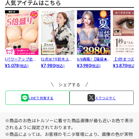
人気アイテムはこちら
[パワーアップ史上
[2点SET][鈴木ユリ
8/8再販!【福袋★
【1秒まつエク
最強5倍盛りアップ
¥1,078
ア(baby)...
¥7,980
ブラセット3点
¥3,980
リュームタイ
¥1,870
(税込)
(税込)
(税込)
(税込)
も...
入】...
ブ...
シェアする
LINEで共有する
Ｘでつぶやく
※商品のお色はトルソーに着せた商品画像が最も近いお色で表示
されるように設定されております。
※商品によっては、お客様のモニタ環境により、画像の色が実物