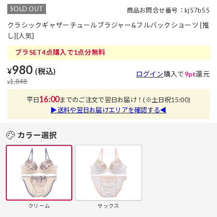
SOLD OUT
商品お問合せ番号：kj57b55
クラシックギャザーチュールブラジャー&フルバックショーツ [推
し][人気]
ブラSET4点購入で1点分無料
980
¥
(税込)
ログイン
購入で
9pt
還元
1,848
¥
16:00
平日
までのご注文で翌日お届け！
(※土日祝15:00)
▶送料や翌日お届けエリアを確認する◀
カラー選択
クリーム
サックス