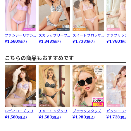
ファンシーリボン
スカラップリーフ
スイートブロッサ
ファブリック
ローズブラジャー&
¥1,580
チュールブラジャ
¥1,848
ムチュールブラジ
¥1,738
ズチュールブ
¥1,980
(税込)
(税込)
(税込)
(税込)
am...
ー&a...
ャー&...
ャー&...
こちらの商品もおすすめです
レディローズフリ
チャーミングクリ
ブラックスタッズ
ピクシーフラ
ルブラジャー&...
¥1,580
アフルールブラジ
¥1,580
サングラス
¥1,980
プリーツブラ
¥1,738
(税込)
(税込)
(税込)
(税込)
ャー&...
ー&a...