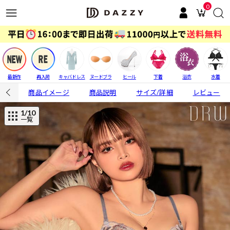
0
最新作
再入荷
キャバドレス
ヌードブラ
ヒール
下着
浴衣
水着
商品イメージ
商品説明
サイズ/詳細
レビュー
1
/10
一覧