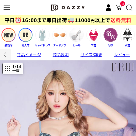
0
最新作
再入荷
キャバドレス
ヌードブラ
ヒール
下着
浴衣
水着
商品イメージ
商品説明
サイズ/詳細
レビュー
1
/14
一覧