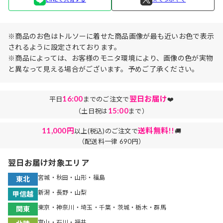
※商品のお色はトルソーに着せた商品画像が最も近いお色で表示
されるように設定されております。
※商品によっては、お客様のモニタ環境により、画像の色が実物
と異なって見える場合がございます。予めご了承ください。
16:00
翌日お届け
平日
までのご注文で
❤️
15:00
（土日祝は
まで）
11,000円
送料無料!!
以上(税込)のご注文で
🚚
（配送料一律 690円）
翌日お届け対象エリア
宮城・秋田・山形・福島
東北
新潟・長野・山梨
甲信越
東京・神奈川・埼玉・千葉・茨城・栃木・群馬
関東
富山・石川・福井