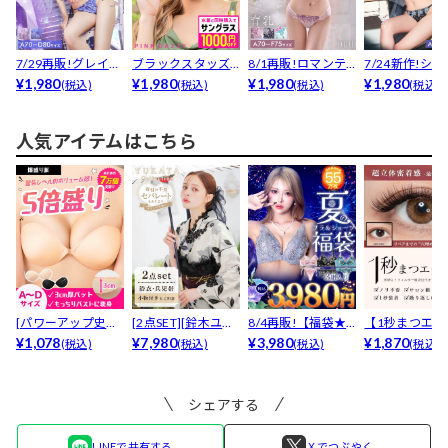
7/29再販!グレイス
ブラックスタッズ
8/1再販!ロマンテ
7/24新作!シ
ハイドレンジアコ...
¥1,980
サングラス
¥1,980
ィックベルローズ
¥1,980
フラワーレース育
¥1,980
(税込)
(税込)
(税込)
(税込)
育...
人気アイテムはこちら
[パワーアップ史上
[2点SET][鈴木ユリ
8/4再販!【福袋★
【1秒まつエク
最強5倍盛りアップ
¥1,078
ア(baby)...
¥7,980
ブラセット3点
¥3,980
リュームタイ
¥1,870
(税込)
(税込)
(税込)
(税込)
も...
入】...
ブ...
シェアする
LINEで共有する
Ｘでつぶやく