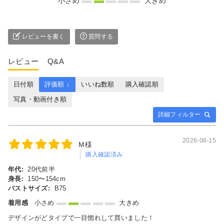
小さめ
大きめ
レビューを書く
質問する
レビュー
Q&A
日付順
評価順 ↓
いいね数順
購入確認順
写真・動画付き順
詳細フィルター
2026-06-15
M様
購入確認済み
年代:
20代前半
身長:
150〜154cm
バストサイズ:
B75
着用感
小さめ
大きめ
デザインがどタイプで一目惚れして買いました！