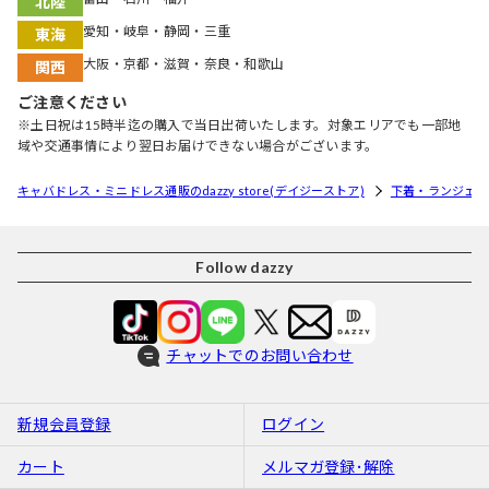
北陸
愛知・岐阜・静岡・三重
東海
大阪・京都・滋賀・奈良・和歌山
関西
ご注意ください
※土日祝は15時半迄の購入で当日出荷いたします。対象エリアでも一部地
域や交通事情により翌日お届けできない場合がございます。
キャバドレス・ミニドレス通販のdazzy store(デイジーストア)
下着・ランジェリ
Follow dazzy
チャットでのお問い合わせ
新規会員登録
ログイン
カート
メルマガ登録･解除