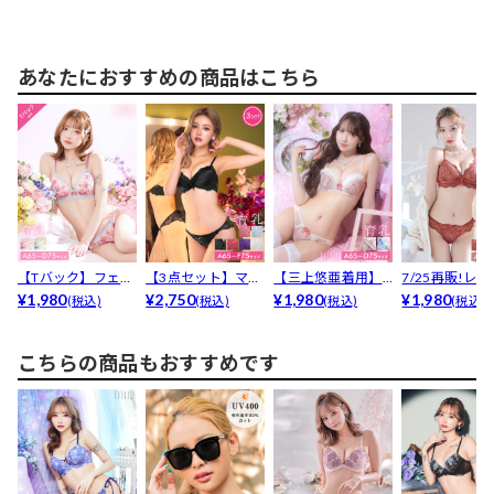
あなたにおすすめの商品はこちら
【Tバック】フェア
【3点セット】マジ
【三上悠亜着用】
7/25再販!レ
リーアネモネブル
¥1,980
ックアップブラジ
¥2,750
スウィーティーギ
¥1,980
スカラップブラジ
¥1,980
(税込)
(税込)
(税込)
(税込)
ーム...
ャー...
ンガム...
こちらの商品もおすすめです