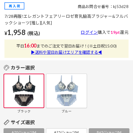
商品お問合せ番号：kj53d28
7/28再販!エレガントフェアリーロゼ育乳脇高ブラジャー&フルバ
ックショーツ[推し][人気]
1,958
ログイン
購入で
19pt
還元
¥
(税込)
16:00
平日
までのご注文で翌日お届け！
(※土日祝15:00)
▶送料や翌日お届けエリアを確認する◀
カラー選択
ブラック
ブルー
サイズ選択
A70/ショーツM
A75/ショーツM
B65/ショーツM