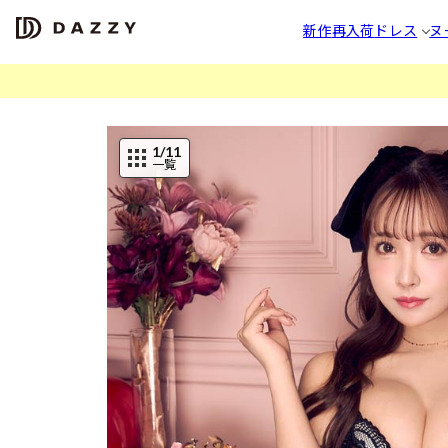
新作
再入荷
ドレス
ヌ
1
/11
一覧