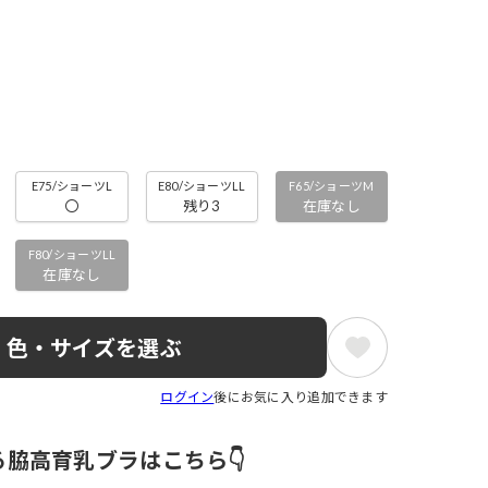
E75/ショーツL
E80/ショーツLL
F65/ショーツM
〇
残り3
在庫なし
F80/ショーツLL
在庫なし
色・サイズを選ぶ
ログイン
後にお気に入り追加できます
る脇高育乳ブラはこちら👇