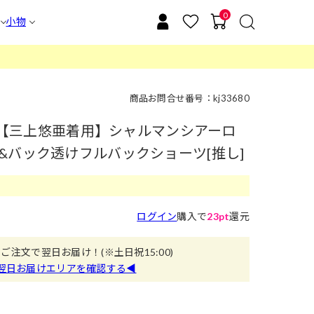
0
小物
商品お問合せ番号：kj33680
ズ】【三上悠亜着用】シャルマンシアーロ
&バック透けフルバックショーツ[推し]
ログイン
購入で
23pt
還元
のご注文で翌日お届け！
(※土日祝15:00)
翌日お届けエリアを確認する◀