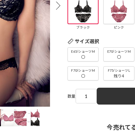
ブラック
ピンク
サイズ選択
E65/ショーツM
E70/ショーツM
〇
〇
F70/ショーツM
F75/ショーツL
〇
残り4
数量
今売れて