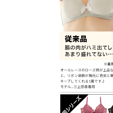
オールレースのローズ柄が上品
と、リボン装飾が胸元に色気と
キープしてくれる1着です♪
モデル…三上悠亜着用