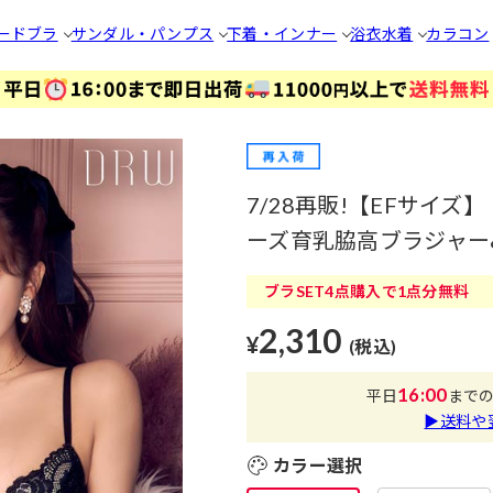
ードブラ
サンダル・パンプス
下着・インナー
浴衣
水着
カラコン
7/28再販!【EFサイ
ーズ育乳脇高ブラジャー
ブラSET4点購入で1点分無料
2,310
¥
(税込)
16:00
平日
まで
▶送料や
カラー選択