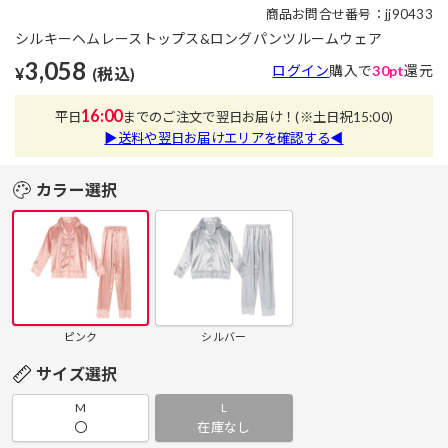
商品お問合せ番号：jj90433
シルキーヘムレーストップス&ロングパンツルームウェア
3,058
ログイン
購入で
30pt
還元
¥
(税込)
16:00
平日
までのご注文で翌日お届け！
(※土日祝15:00)
▶送料や翌日お届けエリアを確認する◀
カラー選択
ピンク
シルバー
サイズ選択
M
L
〇
在庫なし