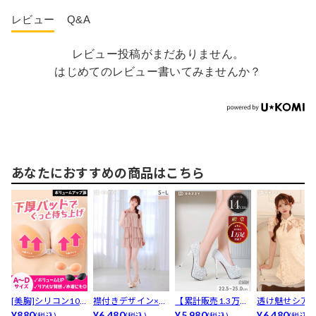
レビュー
Q&A
レビュー投稿がまだありません。
はじめてのレビュー書いてみませんか？
あなたにおすすめの商品はこちら
[美胸]シリコン10
襟付きデザイン×テ
【累計販売1.3万足
透け魅せシア
0％下厚プッシュ
¥880
ィアードフリルが
¥6,480
突破】「キラキラ
¥5,980
ーズ刺繍リボ
¥6,480
(税込)
(税込)
(税込)
(税込)