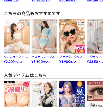
ア...
上品...
か...
フスリ...
こちらの商品もおすすめです
ワンカラークール
パステルケーブル
ブラックスタッズ
スウェットフ
タンクトップ&...
¥2,200
ストライプクロッ
¥3,300
サングラス
¥1,980
ィートップス&..
¥3,850
(税込)
(税込)
(税込)
(税込)
プド丈...
人気アイテムはこちら