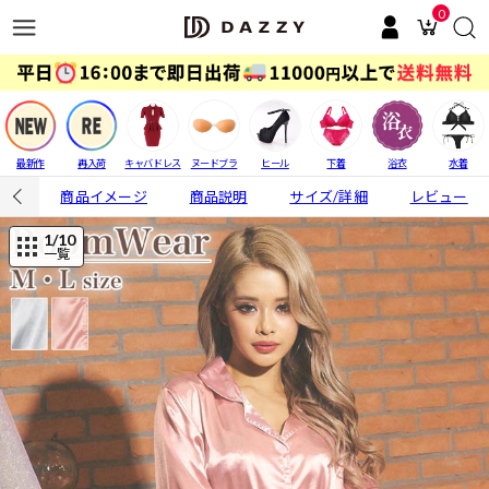
0
最新作
再入荷
キャバドレス
ヌードブラ
ヒール
下着
浴衣
水着
商品イメージ
商品説明
サイズ/詳細
レビュー
1
/10
一覧