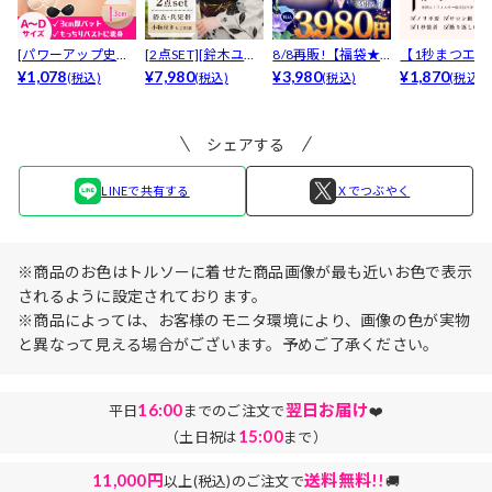
[パワーアップ史上
[2点SET][鈴木ユリ
8/8再販!【福袋★
【1秒まつエク
最強5倍盛りアップ
¥1,078
ア(baby)...
¥7,980
ブラセット3点
¥3,980
リュームタイ
¥1,870
(税込)
(税込)
(税込)
(税込)
も...
入】...
ブ...
シェアする
LINEで共有する
Ｘでつぶやく
※商品のお色はトルソーに着せた商品画像が最も近いお色で表示
されるように設定されております。
※商品によっては、お客様のモニタ環境により、画像の色が実物
と異なって見える場合がございます。予めご了承ください。
16:00
翌日お届け
平日
までのご注文で
❤️
15:00
（土日祝は
まで）
11,000円
送料無料!!
以上(税込)のご注文で
🚚