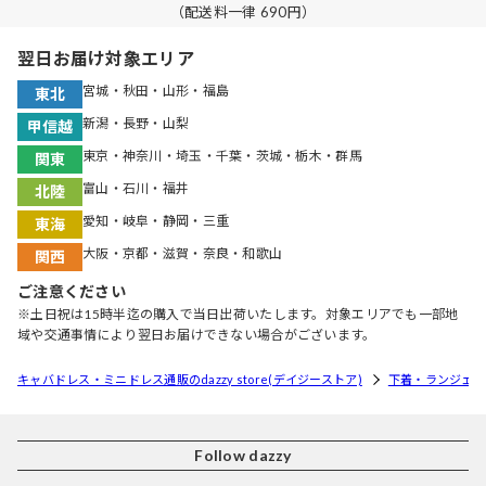
（配送料一律 690円）
翌日お届け対象エリア
宮城・秋田・山形・福島
東北
新潟・長野・山梨
甲信越
東京・神奈川・埼玉・千葉・茨城・栃木・群馬
関東
富山・石川・福井
北陸
愛知・岐阜・静岡・三重
東海
大阪・京都・滋賀・奈良・和歌山
関西
ご注意ください
※土日祝は15時半迄の購入で当日出荷いたします。対象エリアでも一部地
域や交通事情により翌日お届けできない場合がございます。
キャバドレス・ミニドレス通販のdazzy store(デイジーストア)
下着・ランジェリ
Follow dazzy