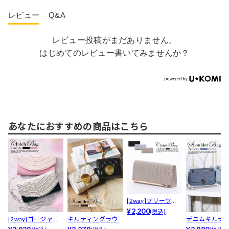
レビュー
Q&A
レビュー投稿がまだありません。
はじめてのレビュー書いてみませんか？
あなたにおすすめの商品はこちら
[2way]プリーツデ
ザインクラッチバ
¥2,200
(税込)
[2way]ゴージャス
キルティングラウ
デニムキルテ
ッグ
パールビジューク...
ンドゴールドバッ
グショルダー