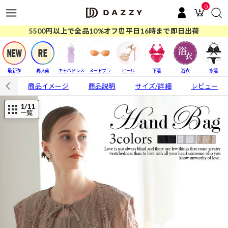
0
5500円以上で全品10%オフ⏰平日16時まで即日出荷
最新作
再入荷
キャバドレス
ヌードブラ
ヒール
下着
浴衣
水着
商品イメージ
商品説明
サイズ/詳細
レビュー
1
/11
一覧