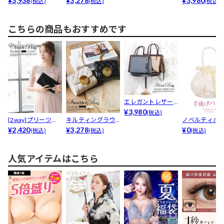
¥3,938
¥3,278
¥3,980
(税込)
(税込)
(税込)
クルシ...
グ
こちらの商品もおすすめです
エレガントレザー
デザインカラーミ
¥3,980
(税込)
[2way]プリーツデ
キルティングラウ
ノベルティバ
ニハン...
ザインレタークラ...
¥2,420
ンドゴールドバッ
¥3,278
¥0
(税込)
(税込)
(税込)
クルシ...
人気アイテムはこちら