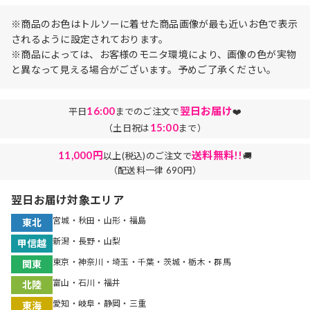
※商品のお色はトルソーに着せた商品画像が最も近いお色で表示
されるように設定されております。
※商品によっては、お客様のモニタ環境により、画像の色が実物
と異なって見える場合がございます。予めご了承ください。
16:00
翌日お届け
平日
までのご注文で
❤️
15:00
（土日祝は
まで）
11,000円
送料無料!!
以上(税込)のご注文で
🚚
（配送料一律 690円）
翌日お届け対象エリア
宮城・秋田・山形・福島
東北
新潟・長野・山梨
甲信越
東京・神奈川・埼玉・千葉・茨城・栃木・群馬
関東
富山・石川・福井
北陸
愛知・岐阜・静岡・三重
東海