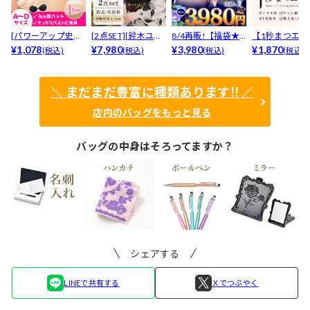
[パワーアップ史上
[2点SET][鈴木ユリ
8/4再販!【福袋★
【1秒まつエク
最強5倍盛りアップ
¥1,078
ア(baby)...
¥7,980
ブラセット3点
¥3,980
リュームタイ
¥1,870
(税込)
(税込)
(税込)
(税込)
も...
入】...
ブ...
＼ まだまだ豊富に種類あります!! ／
店内のバッグをもっと見る
バッグの中身はそろってますか？
シェアする
LINEで共有する
Ｘでつぶやく