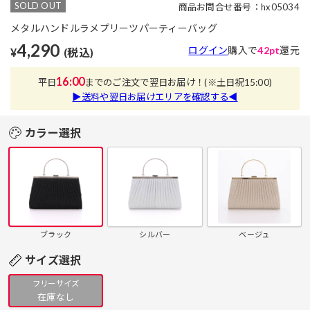
SOLD OUT
商品お問合せ番号：hx05034
メタルハンドルラメプリーツパーティーバッグ
4,290
ログイン
購入で
42pt
還元
¥
(税込)
16:00
平日
までのご注文で翌日お届け！
(※土日祝15:00)
▶送料や翌日お届けエリアを確認する◀
カラー選択
ブラック
シルバー
ベージュ
サイズ選択
フリーサイズ
在庫なし