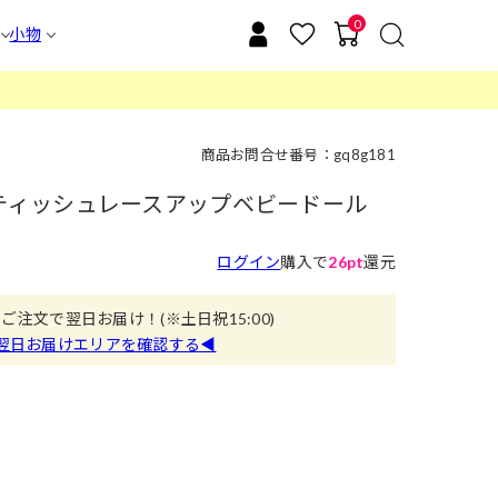
0
小物
商品お問合せ番号：gq8g181
]コケティッシュレースアップベビードール
ログイン
購入で
26pt
還元
のご注文で翌日お届け！
(※土日祝15:00)
翌日お届けエリアを確認する◀