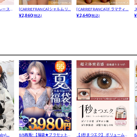
ルレースコ
[CARRIEFRANCA]シャルムリ...
[CARRIEFRANCA]ドラマティ...
¥2,860
¥2,640
ー
¥
(税込)
(税込)
y)...
8/8再販!【福袋★ブラセット3
【1秒まつエク】 ボリュームタ