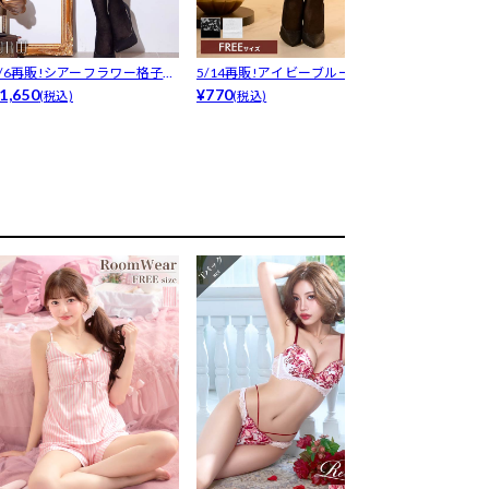
8/6再販!シアーフラワー格子リ
5/14再販!アイビーブルームレ
【Tバック】
ンT...
1,650
ースニ...
¥770
ド育乳脇高...
¥1,980
(税込)
(税込)
(税込)