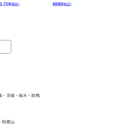
！...
1,758
シュア...
¥880
プ-[デ...
¥1,650
(税込)
(税込)
(税込)
葉・茨城・栃木・群馬
・和歌山