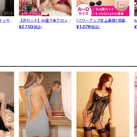
トッキン
【点セット】W盛り★グロッシ
[パワーアップ史上最強5倍盛り
ーローズ育...
¥2,750
アップも...
¥1,078
ボ
¥
(税込)
(税込)