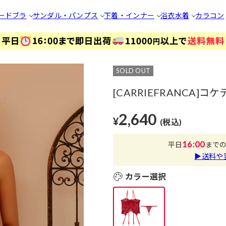
ードブラ
サンダル・パンプス
下着・インナー
浴衣
水着
カラコン
SOLD OUT
[CARRIEFRANCA
2,640
¥
(税込)
16:00
平日
まで
▶送料や
カラー選択