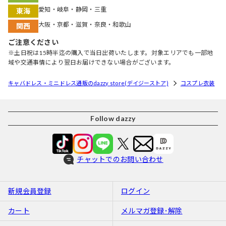
愛知・岐阜・静岡・三重
東海
大阪・京都・滋賀・奈良・和歌山
関西
ご注意ください
※土日祝は15時半迄の購入で当日出荷いたします。対象エリアでも一部地
域や交通事情により翌日お届けできない場合がございます。
キャバドレス・ミニドレス通販のdazzy store(デイジーストア)
コスプレ衣装
Follow dazzy
チャットでのお問い合わせ
新規会員登録
ログイン
カート
メルマガ登録･解除