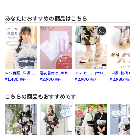
あなたにおすすめの商品はこちら
5/12再販![単品] フ
浴衣着付け5点セッ
[8cmヒール]ナロー
[単品] 和柄モ
ラワーパール...
¥1,480
ト【YUKATA b...
¥2,980
ストラップ厚底サ...
¥2,980
フ下駄【YUKAT.
¥2,980
(税込)
(税込)
(税込)
(税込)
こちらの商品もおすすめです