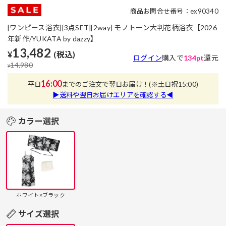
商品お問合せ番号：ex90340
[ワンピース浴衣][3点SET][2way] モノトーン大判花柄浴衣【2026
年新作/YUKATA by dazzy】
13,482
¥
(税込)
ログイン
購入で
134pt
還元
14,980
¥
16:00
平日
までのご注文で翌日お届け！
(※土日祝15:00)
▶送料や翌日お届けエリアを確認する◀
カラー選択
ホワイト×ブラック
サイズ選択