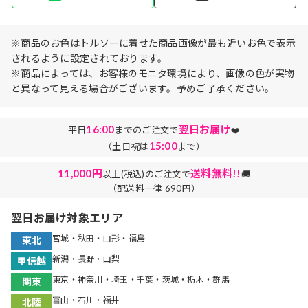
※商品のお色はトルソーに着せた商品画像が最も近いお色で表示
されるように設定されております。
※商品によっては、お客様のモニタ環境により、画像の色が実物
と異なって見える場合がございます。予めご了承ください。
16:00
翌日お届け
平日
までのご注文で
❤️
15:00
（土日祝は
まで）
11,000円
送料無料!!
以上(税込)のご注文で
🚚
（配送料一律 690円）
翌日お届け対象エリア
宮城・秋田・山形・福島
東北
新潟・長野・山梨
甲信越
東京・神奈川・埼玉・千葉・茨城・栃木・群馬
関東
富山・石川・福井
北陸