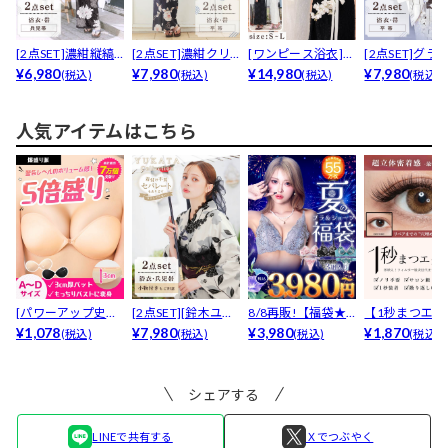
[2点SET]濃紺縦縞×
[2点SET]濃紺クリ
[ワンピース浴衣]花
[2点SET]グラ
淡牡丹柄浴衣【...
¥6,980
スマスローズ柄浴...
¥7,980
柄総レース浴衣[4...
¥14,980
ション縦縞×薔薇
¥7,980
(税込)
(税込)
(税込)
(税込)
人気アイテムはこちら
[パワーアップ史上
[2点SET][鈴木ユリ
8/8再販!【福袋★
【1秒まつエク
最強5倍盛りアップ
¥1,078
ア(baby)...
¥7,980
ブラセット3点
¥3,980
リュームタイ
¥1,870
(税込)
(税込)
(税込)
(税込)
も...
入】...
ブ...
シェアする
LINEで共有する
Ｘでつぶやく