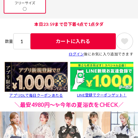
フリーサイズ
○
本日23:59まで⏰下着4点で1点タダ
カートに入れる
数量
ログイン
後にお気に入り追加できます
LINE登録でクーポンゲット！
アプリDLで毎日クーポンあたる
＼最安4980円～✨今年の夏浴衣をCHECK／