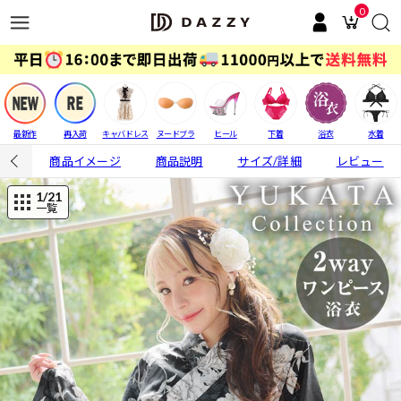
0
最新作
再入荷
キャバドレス
ヌードブラ
ヒール
下着
浴衣
水着
商品イメージ
商品説明
サイズ/詳細
レビュー
1
/21
一覧