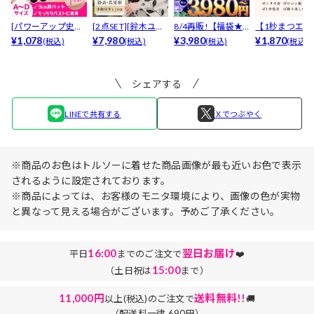
[パワーアップ史上
[2点SET][鈴木ユリ
8/4再販!【福袋★
【1秒まつエク
最強5倍盛りアップ
¥1,078
ア(baby)...
¥7,980
ブラセット3点
¥3,980
リュームタイ
¥1,870
(税込)
(税込)
(税込)
(税込)
も...
入】...
ブ...
シェアする
LINEで共有する
Ｘでつぶやく
※商品のお色はトルソーに着せた商品画像が最も近いお色で表示
されるように設定されております。
※商品によっては、お客様のモニタ環境により、画像の色が実物
と異なって見える場合がございます。予めご了承ください。
16:00
翌日お届け
平日
までのご注文で
❤️
15:00
（土日祝は
まで）
11,000円
送料無料!!
以上(税込)のご注文で
🚚
（配送料一律 690円）