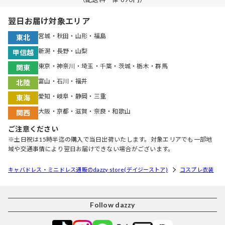
翌日お届け対象エリア
宮城・秋田・山形・福島
東北
新潟・長野・山梨
甲信越
東京・神奈川・埼玉・千葉・茨城・栃木・群馬
関東
富山・石川・福井
北陸
愛知・岐阜・静岡・三重
東海
大阪・京都・滋賀・奈良・和歌山
関西
ご注意ください
※土日祝は15時半迄の購入で当日出荷いたします。対象エリアでも一部地
域や交通事情により翌日お届けできない場合がございます。
キャバドレス・ミニドレス通販のdazzy store(デイジーストア)
コスプレ衣装
Follow dazzy