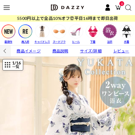
0
5500円以上で全品10%オフ⏰平日16時まで即日出荷
最新作
再入荷
キャバドレス
ヌードブラ
ヒール
下着
浴衣
水着
商品イメージ
商品説明
サイズ/詳細
レビュー
1
/16
一覧