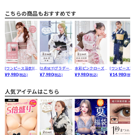
ア...
こちらの商品もおすすめです
[ワンピース浴衣][3
[2点SET]グラデー
水彩ピンクローズ
[ワンピース浴衣
点SET][2w...
¥9,980
ション縦縞×薔薇...
¥7,980
柄浴衣【2026年新
¥9,980
点SET][2w...
¥14,980
(税込)
(税込)
(税込)
(税込
作...
人気アイテムはこちら