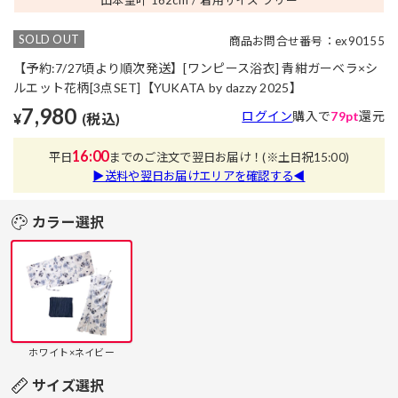
SOLD OUT
商品お問合せ番号：ex90155
【予約:7/27頃より順次発送】[ワンピース浴衣] 青紺ガーベラ×シ
ルエット花柄[3点SET]【YUKATA by dazzy 2025】
7,980
ログイン
購入で
79pt
還元
¥
(税込)
16:00
平日
までのご注文で翌日お届け！
(※土日祝15:00)
▶送料や翌日お届けエリアを確認する◀
カラー選択
ホワイト×ネイビー
サイズ選択