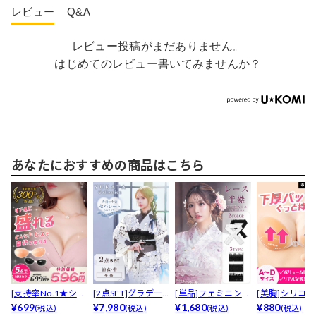
レビュー
Q&A
レビュー投稿がまだありません。
はじめてのレビュー書いてみませんか？
あなたにおすすめの商品はこちら
[支持率No.1★シリ
[2点SET]グラデー
[単品]フェミニンレ
[美胸]シリコン
コン100％ヌー...
¥699
ション縦縞×薔薇...
¥7,980
ース半襟
¥1,680
0％下厚プッシ
¥880
(税込)
(税込)
(税込)
(税込)