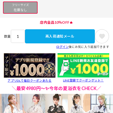
フリーサイズ
在庫なし
店内全品10％OFF🔥
再入荷通知メール
数量
ログイン
後にお気に入り追加できます
LINE登録でクーポンゲット！
アプリDLで毎日クーポンあたる
＼最安4980円～✨今年の夏浴衣をCHECK／