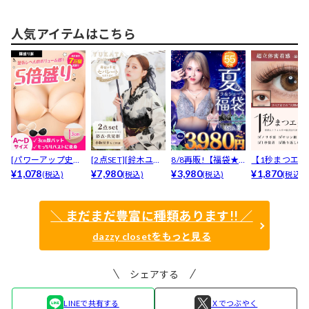
膝丈ワ...
ワンピ...
ワンピ...
人気アイテムはこちら
[パワーアップ史上
[2点SET][鈴木ユリ
8/8再販!【福袋★
【1秒まつエク
最強5倍盛りアップ
¥1,078
ア(baby)...
¥7,980
ブラセット3点
¥3,980
リュームタイ
¥1,870
(税込)
(税込)
(税込)
(税込)
も...
入】...
ブ...
＼ まだまだ豊富に種類あります!! ／
dazzy closetをもっと見る
シェアする
LINEで共有する
Ｘでつぶやく