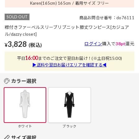
Karen(165cm) 165
cm
着用サイズ フリー
SOLD OUT
商品お問合せ番号：do76111
襟付きファーベルスリーブリブニット膝丈ワンピース[カジュア
ル/dazzy closet]
3,828
ログイン
購入で
38pt
還元
¥
(税込)
16:00
平日
までのご注文で翌日お届け！
(※土日祝15:00)
▶送料や翌日お届けエリアを確認する◀
カラー選択
ホワイト
ブラック
サイズ選択