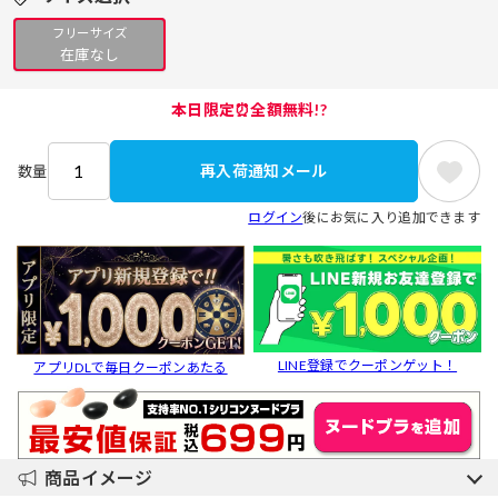
フリーサイズ
在庫なし
本日限定⏰全額無料!?
再入荷通知メール
数量
ログイン
後にお気に入り追加できます
LINE登録でクーポンゲット！
アプリDLで毎日クーポンあたる
商品イメージ