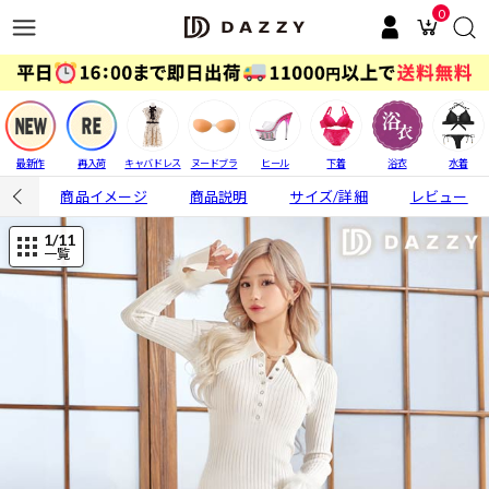
0
最新作
再入荷
キャバドレス
ヌードブラ
ヒール
下着
浴衣
水着
商品イメージ
商品説明
サイズ/詳細
レビュー
1
/11
一覧