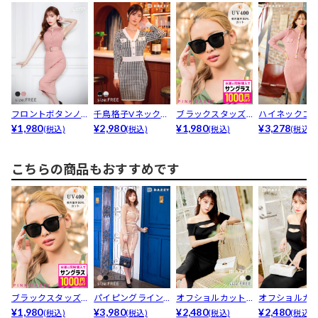
フロントボタンノ
千鳥格子Vネックボ
ブラックスタッズ
ハイネックゴ
ースリーブベルト
¥1,980
タンニットミニワ
¥2,980
サングラス
¥1,980
ドボタン長袖
¥3,278
(税込)
(税込)
(税込)
(税込)
付きタ...
ンピ...
ニット...
こちらの商品もおすすめです
ブラックスタッズ
パイピングライン
オフショルカット
オフショルカ
サングラス
¥1,980
襟付き長袖ニット
¥3,980
アウト半袖ニット
¥2,480
アウト半袖ニ
¥2,480
(税込)
(税込)
(税込)
(税込)