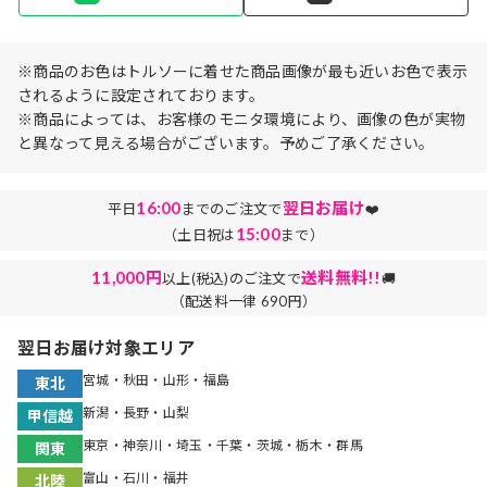
※商品のお色はトルソーに着せた商品画像が最も近いお色で表示
されるように設定されております。
※商品によっては、お客様のモニタ環境により、画像の色が実物
と異なって見える場合がございます。予めご了承ください。
16:00
翌日お届け
平日
までのご注文で
❤️
15:00
（土日祝は
まで）
11,000円
送料無料!!
以上(税込)のご注文で
🚚
（配送料一律 690円）
翌日お届け対象エリア
宮城・秋田・山形・福島
東北
新潟・長野・山梨
甲信越
東京・神奈川・埼玉・千葉・茨城・栃木・群馬
関東
富山・石川・福井
北陸