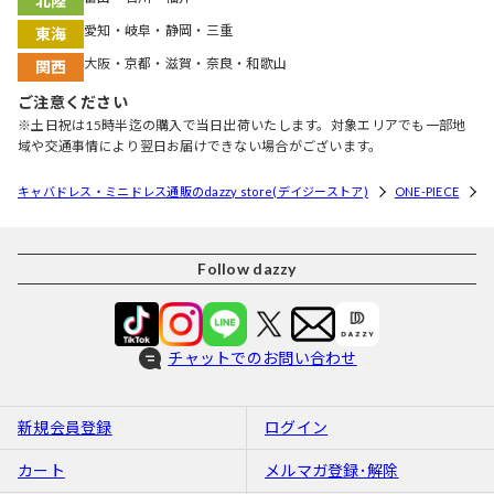
北陸
愛知・岐阜・静岡・三重
東海
大阪・京都・滋賀・奈良・和歌山
関西
ご注意ください
※土日祝は15時半迄の購入で当日出荷いたします。対象エリアでも一部地
域や交通事情により翌日お届けできない場合がございます。
キャバドレス・ミニドレス通販のdazzy store(デイジーストア)
ONE-PIECE
Follow dazzy
チャットでのお問い合わせ
新規会員登録
ログイン
カート
メルマガ登録･解除