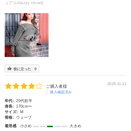
ュアル/dazzy closet]
役に立った
0
2025-11-11
ご購入者様
購入確認済み
年代:
20代前半
身長:
170cm〜
サイズ:
M
骨格:
ウェーブ
着用感
小さめ
大きめ