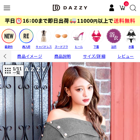
0
最新作
再入荷
キャバドレス
ヌードブラ
ヒール
下着
浴衣
水着
商品イメージ
商品説明
サイズ/詳細
レビュー
1
/11
一覧