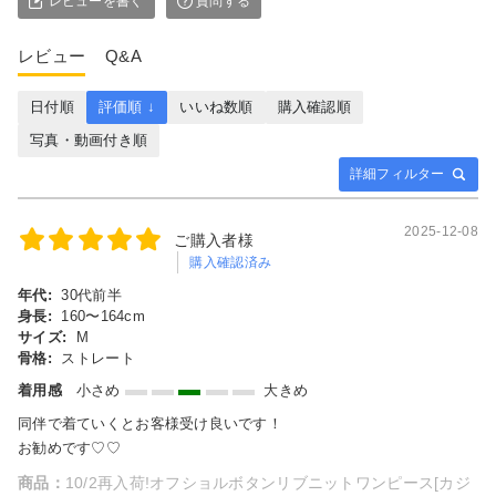
レビューを書く
質問する
レビュー
Q&A
日付順
評価順 ↓
いいね数順
購入確認順
写真・動画付き順
詳細フィルター
2025-12-08
ご購入者様
購入確認済み
年代:
30代前半
身長:
160〜164cm
サイズ:
M
骨格:
ストレート
着用感
小さめ
大きめ
同伴で着ていくとお客様受け良いです！
お勧めです♡♡
商品：
10/2再入荷!オフショルボタンリブニットワンピース[カジ