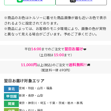
※商品のお色はトルソーに着せた商品画像が最も近いお色で表示
されるように設定されております。
※商品によっては、お客様のモニタ環境により、画像の色が実物
と異なって見える場合がございます。予めご了承ください。
16:00
翌日お届け
平日
までのご注文で
❤️
15:00
（土日祝は
まで）
11,000円
送料無料!!
以上(税込)のご注文で
🚚
（配送料一律 690円）
翌日お届け対象エリア
宮城・秋田・山形・福島
東北
新潟・長野・山梨
甲信越
東京・神奈川・埼玉・千葉・茨城・栃木・群馬
関東
富山・石川・福井