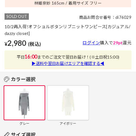
林姫奈妙 165
cm
着用サイズ フリー
SOLD OUT
商品お問合せ番号：di76029
10/2再入荷!オフショルボタンリブニットワンピース[カジュアル/
dazzy closet]
2,980
ログイン
購入で
29pt
還元
¥
(税込)
16:00
平日
までのご注文で翌日お届け！
(※土日祝15:00)
▶送料や翌日お届けエリアを確認する◀
カラー選択
グレー
アイボリー
サイズ選択