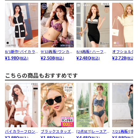
8/1新作!バイカラ
9/13再販!ワンカラ
8/4再販! ハーフジ
オフショルダ
ーフロントライン
¥1,980
ーレースアップブ...
¥2,508
ップバイカラーノ...
¥2,480
袖タイトリブ
¥2,728
(税込)
(税込)
(税込)
(税込)
ボ...
トワン...
こちらの商品もおすすめです
バイカラーフロン
ブラックスタッズ
[2点SET]レースア
7/21再販![伊
トリブライン半袖
¥2,980
サングラス
¥1,980
ップデニムビキニ...
¥4,480
桃々着用]ベア
¥5,980
(税込)
(税込)
(税込)
(税込)