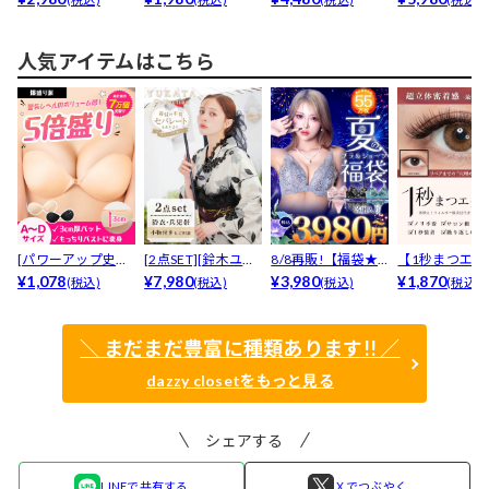
ニット...
ッ...
人気アイテムはこちら
[パワーアップ史上
[2点SET][鈴木ユリ
8/8再販!【福袋★
【1秒まつエク
最強5倍盛りアップ
¥1,078
ア(baby)...
¥7,980
ブラセット3点
¥3,980
リュームタイ
¥1,870
(税込)
(税込)
(税込)
(税込)
も...
入】...
ブ...
＼ まだまだ豊富に種類あります!! ／
dazzy closetをもっと見る
シェアする
LINEで共有する
Ｘでつぶやく